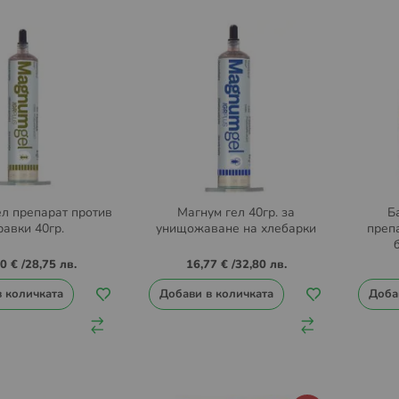
ел препарат против
Магнум гел 40гр. за
Б
равки 40гр.
унищожаване на хлебарки
преп
70 €
/
28,75 лв.
16,77 €
/
32,80 лв.
в количката
Добави в количката
Доба