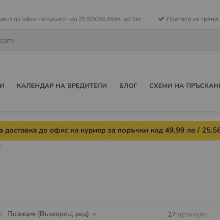
е
авка до офис на куриер над 25,56€/49,99лв. до 5кг
Преглед на пратка
ето
И
КАЛЕНДАР НА ВРЕДИТЕЛИ
БЛОГ
СХЕМИ НА ПРЪСКАН
 доставка до офис на куриер за поръчки над 49,99 лв / 25,56
и
о
27
артикула