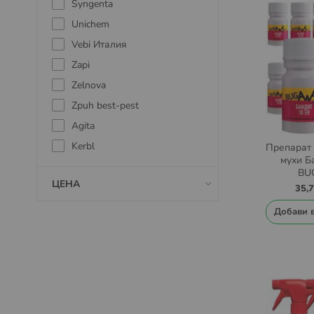
Syngenta
Unichem
Vebi Италия
Zapi
Zelnova
Zpuh best-pest
Agita
Kerbl
Препарат 
мухи Б
BU
ЦЕНА
35,
Добави 