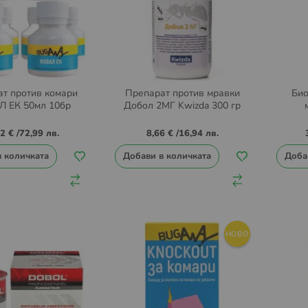
т против комари
Препарат против мравки
Био
 ЕК 50мл 10бр
Добол 2МГ Kwizda 300 гр
32 €
/
72,99 лв.
8,66 €
/
16,94 лв.
в количката
Добави в количката
Доба
НОВО