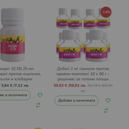
-14%
андит 10 ЕВ 25 мл.
Добол 2 мг гранули против
арат против кърлежи,
мравки комплект 10 x 50 г –
бълхи и хлебарки
решение за големи площи
Промо
3,64 €
/
7,12 лв.
30,63 €
/
59,91 лв.
35,74 €
/
69,90
цена
лв.
ви в количката
Добави в количката