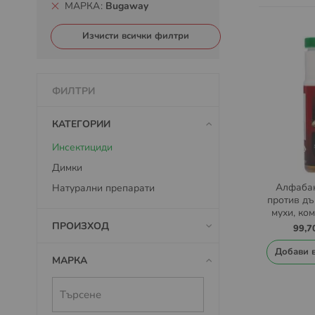
МАРКА
Bugaway
Изчисти всички филтри
ФИЛТРИ
КАТЕГОРИИ
Инсектициди
Димки
Алфабан
Натурални препарати
против дъ
мухи, ком
ПРОИЗХОД
99,7
Добави 
МАРКА