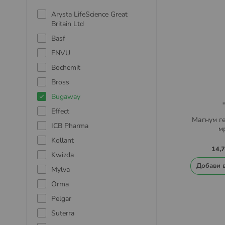
Arysta LifeScience Great
Britain Ltd
Basf
ENVU
Bochemit
Bross
Bugaway
Effect
Магнум г
ICB Pharma
м
Kollant
14,
Kwizda
Добави 
Mylva
Orma
Pelgar
Suterra