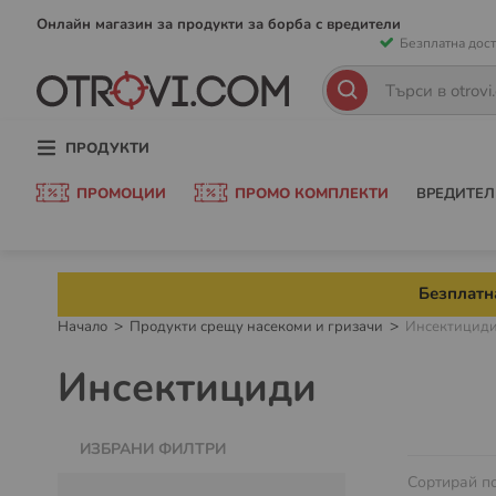
Прескачан
Онлайн магазин за продукти за борба с вредители
Безплатна дост
към
съдържани
Търсене
Търсене
ПРОДУКТИ
ПРОМОЦИИ
ПРОМО КОМПЛЕКТИ
ВРЕДИТЕЛ
Безплатна
Начало
Продукти срещу насекоми и гризачи
Инсектицид
Инсектициди
ИЗБРАНИ ФИЛТРИ
Сортирай п