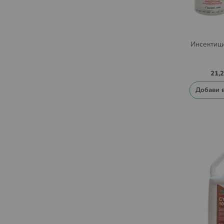
Инсектиц
21,
Добави 