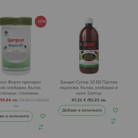
-10%
рол Форте препарат
Бандит Супер 10 ЕВ Против
тив хлебарки, бълхи,
кърлежи, бълхи, хлебарки и
спеници, стоножки,
мухи 1литър
иони, ухолазки, мухи и
/
95,84 лв.
54,62 €
/
106,83
47,21 €
/
92,33 лв.
оси 150 гр.
лв.
Добави в количката
ви в количката