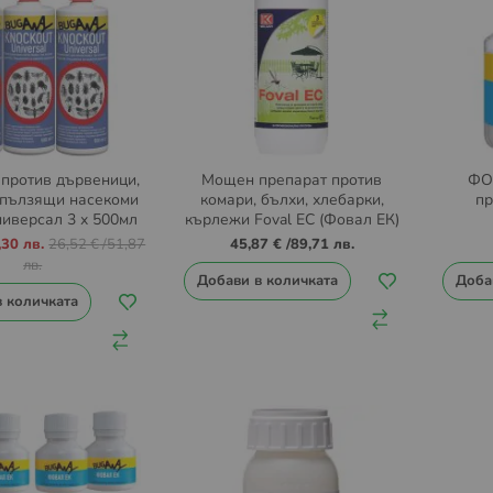
против дървеници,
Мощен препарат против
ФО
 пълзящи насекоми
комари, бълхи, хлебарки,
пр
ниверсал 3 x 500мл
кърлежи Foval EC (Фовал ЕК)
1л.
,30 лв.
26,52 €
/
51,87
45,87 €
/
89,71 лв.
лв.
Добави в количката
Доба
в количката