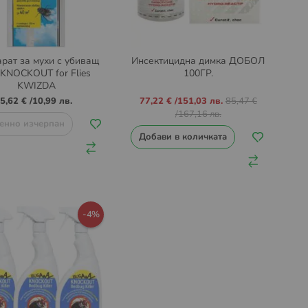
рат за мухи с убиващ
Инсектицидна димка ДОБОЛ
 KNOCKOUT for Flies
100ГР.
KWIZDA
Промо
5,62 €
/
10,99 лв.
77,22 €
/
151,03 лв.
85,47 €
цена
/
167,16 лв.
енно изчерпан
Добави в количката
-4%