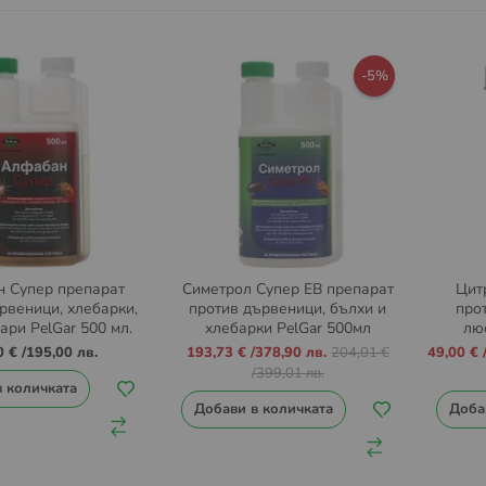
-5%
 Супер препарат
Симетрол Супер ЕВ препарат
Цит
рвеници, хлебарки,
против дървеници, бълхи и
про
ари PelGar 500 мл.
хлебарки PelGar 500мл
лю
скорп
Промо
Промо
0 €
/
195,00 лв.
193,73 €
/
378,90 лв.
204,01 €
49,00 €
цена
цена
/
399,01 лв.
в количката
Добави в количката
Доба