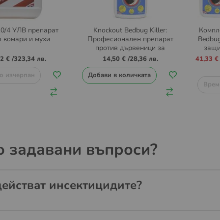
0/4 УЛВ препарат
Knockout Bedbug Killer:
Компле
в комари и мухи
Професионален препарат
Bedbug
против дървеници за
защи
безпощаден контрол
Промо
2 €
/
323,34 лв.
14,50 €
/
28,36 лв.
41,33 €
цена
о изчерпан
Добави в количката
Врем
о задавани въпроси?
действат инсектицидите?