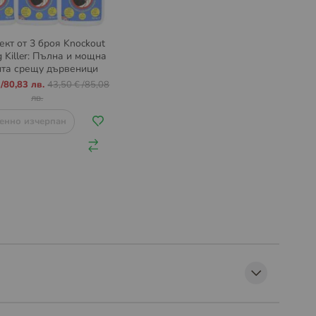
кт от 3 броя Knockout
 Killer: Пълна и мощна
та срещу дървеници
вкъщи
/
80,83 лв.
43,50 €
/
85,08
лв.
енно изчерпан