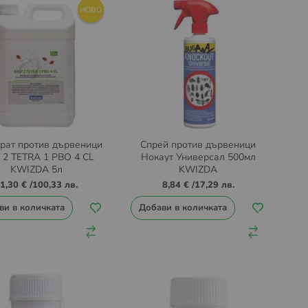
НОВО
рат против дървеници
Спрей против дървеници
2 TETRA 1 PBO 4 CL
Нокаут Универсал 500мл
KWIZDA 5л
KWIZDA
1,30 €
/
100,33 лв.
8,84 €
/
17,29 лв.
ви в количката
Добави в количката