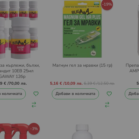
-19%
за кърлежи, бълхи,
Магнум гел за мравки (15 гр)
Препа
андит 10ЕВ 25мл
AMP 
GAWAY 12бр
Промо
79 €
/
70,00 лв.
5,16 €
/
10,09 лв.
6,39 €
/
12,50 лв.
5
цена
в количката
Добави в количката
Доба
-3%