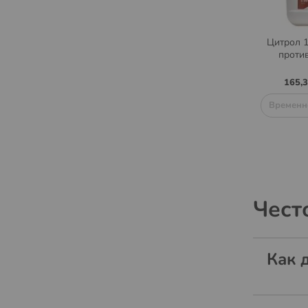
Цитрол 1
проти
165,3
Временн
Чест
Как 