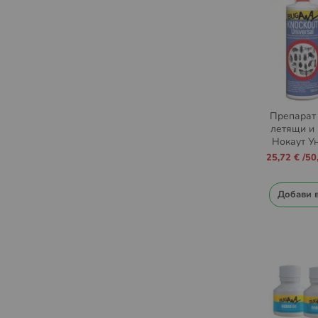
Препарат 
летящи и
Нокаут У
Промо
25,72 €
/
50
цена
Добави 