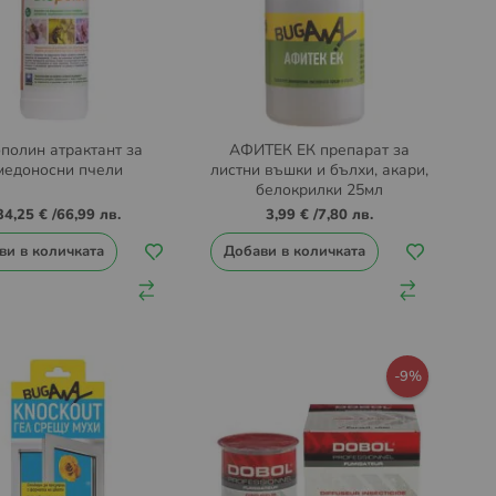
полин атрактант за
АФИТЕК ЕК препарат за
медоносни пчели
листни въшки и бълхи, акари,
белокрилки 25мл
34,25 €
/
66,99 лв.
3,99 €
/
7,80 лв.
ви в количката
Добави в количката
-9%