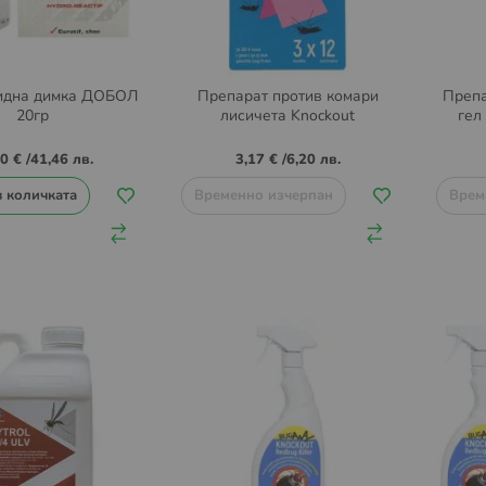
идна димка ДОБОЛ
Препарат против комари
Препа
20гр
лисичета Knockout
гел
20 €
/
41,46 лв.
3,17 €
/
6,20 лв.
в количката
Временно изчерпан
Врем