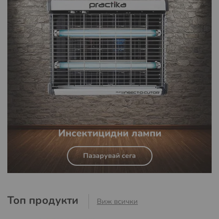
Инсектицидни лампи
Пазарувай сега
Топ продукти
Виж всички