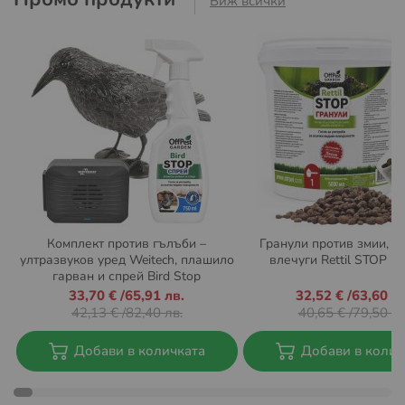
Виж всички
Комплект против гълъби –
Гранули против змии, г
ултразвуков уред Weitech, плашило
влечуги Rettil STOP 5
гарван и спрей Bird Stop
Промо
33,70 €
/
65,91 лв.
Промо
32,52 €
/
63,60 лв
цена
цена
42,13 €
/
82,40 лв.
40,65 €
/
79,50 лв
Добави в количката
Добави в колич