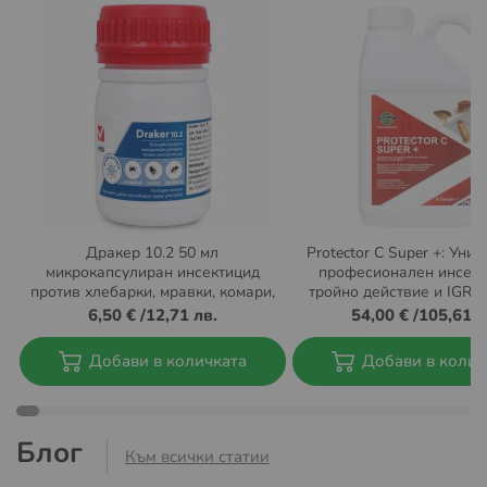
Дракер 10.2 50 мл
Protector C Super +: Уни
микрокапсулиран инсектицид
професионален инсект
против хлебарки, мравки, комари,
тройно действие и IGR 
мухи, бълхи и кърлежи
6,50 €
/
12,71 лв.
54,00 €
/
105,61 л
Добави в количката
Добави в колич
Блог
Към всички статии