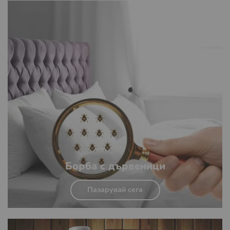
Борба с дървеници
Пазарувай сега