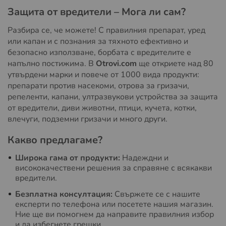
Защита от вредители – Мога ли сам?
Разбира се, че можете! С правилния препарат, уред
или капан и с познания за тяхното ефективно и
безопасно използване, борбата с вредителите е
напълно постижима. В
Otrovi.com
ще откриете над 80
утвърдени марки и повече от 1000 вида продукти:
препарати против насекоми, отрова за гризачи,
репеленти, капани, ултразвукови устройства за защита
от вредители, диви животни, птици, кучета, котки,
влечуги, подземни гризачи и много други.
Какво предлагаме?
Широка гама от продукти:
Надеждни и
висококачествени решения за справяне с всякакви
вредители.
Безплатна консултация:
Свържете се с нашите
експерти по телефона или посетете нашия магазин.
Ние ще ви помогнем да направите правилния избор
и да избегнете грешки.