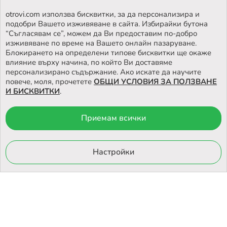
ПОСЛЕДВАЙТЕ НИ ВЪВ
FACEBOOK
otrovi.com използва бисквитки, за да персонализира и
подобри Вашето изживяване в сайта. Избирайки бутона
НАМЕРЕТЕ
НАШИЯТ МАГАЗИН
“Съгласявам се”, можем да Ви предоставим по-добро
изживяване по време на Вашето онлайн пазаруване.
Блокирането на определени типове бисквитки ще окаже
влияние върху начина, по който Ви доставяме
персонализирано съдържание. Ако искате да научите
повече, моля, прочетете
ОБЩИ УСЛОВИЯ ЗА ПОЛЗВАНЕ
И БИСКВИТКИ
.
Приемам всички
© 2026 Otrovi.com. Всички права запазени ™ |
Карта на сайта
Онлайн магазин
Настройки
от