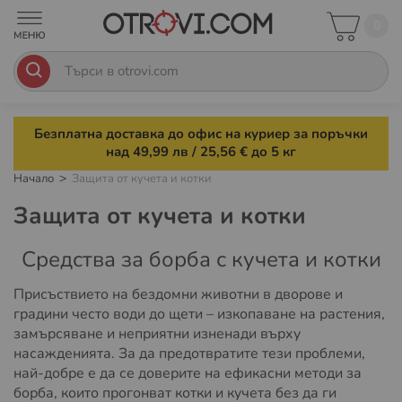
0
Безплатна доставка до офис на куриер за поръчки
над 49,99 лв / 25,56 € до 5 кг
Начало
Защита от кучета и котки
Защита от кучета и котки
Средства за борба с кучета и котки
Присъствието на бездомни животни в дворове и
градини често води до щети – изкопаване на растения,
замърсяване и неприятни изненади върху
насажденията. За да предотвратите тези проблеми,
най-добре е да се доверите на ефикасни методи за
борба, които прогонват котки и кучета без да ги