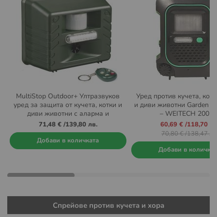
MultiStop Outdoor+ Ултразвуков
Уред против кучета, котк
уред за защита от кучета, котки и
и диви животни Garden Pr
диви животни с аларма и
– WEITECH 200 m
дистанционно управление
Промо
71,48 €
/
139,80 лв.
60,69 €
/
118,70 лв
цена
70,80 €
/
138,47 лв
Добави в количката
Добави в количка
Спрейове против кучета и хора