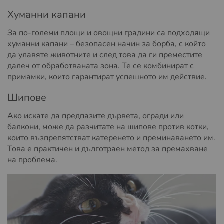
Хуманни капани
За по-големи площи и овощни градини са подходящи
хуманни капани – безопасен начин за борба, с който
да улавяте животните и след това да ги преместите
далеч от обработваната зона. Те се комбинират с
примамки, които гарантират успешното им действие.
Шипове
Ако искате да предпазите дървета, огради или
балкони, може да разчитате на шипове против котки,
които възпрепятстват катеренето и преминаването им.
Това е практичен и дълготраен метод за премахване
на проблема.