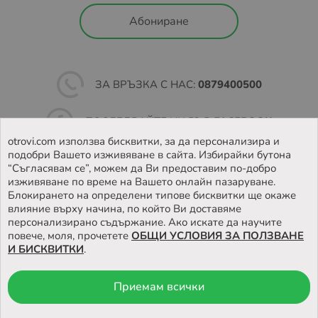
Абониране
ЗА ВРЪЗКА С НАС:
0879400500
ПОСЛЕДВАЙТЕ НИ ВЪВ
FACEBOOK
otrovi.com използва бисквитки, за да персонализира и
подобри Вашето изживяване в сайта. Избирайки бутона
НАМЕРЕТЕ
НАШИЯТ МАГАЗИН
“Съгласявам се”, можем да Ви предоставим по-добро
изживяване по време на Вашето онлайн пазаруване.
Блокирането на определени типове бисквитки ще окаже
влияние върху начина, по който Ви доставяме
персонализирано съдържание. Ако искате да научите
повече, моля, прочетете
ОБЩИ УСЛОВИЯ ЗА ПОЛЗВАНЕ
И БИСКВИТКИ
.
Приемам всички
© 2026 Otrovi.com. Всички права запазени ™ |
Карта на сайта