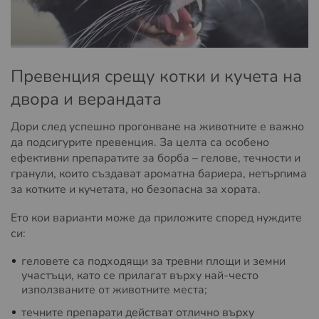
Превенция срещу котки и кучета на
двора и верандата
Дори след успешно прогонване на животните е важно
да подсигурите превенция. За целта са особено
ефективни препаратите за борба – гелове, течности и
гранули, които създават ароматна бариера, нетърпима
за котките и кучетата, но безопасна за хората.
Ето кои варианти може да приложите според нуждите
си:
геловете са подходящи за тревни площи и земни
участъци, като се прилагат върху най-често
използваните от животните места;
течните препарати действат отлично върху