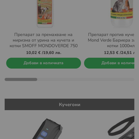
Препарат за премахване на
Препарат против кучета
миризма от урина на кучета и
Mond Verde Бариера за 
котки SMOFF MONDOVERDE 750
котки 1000мл.
мл.
10,02 €
/
19,60 лв.
12,53 €
/
24,51 лв.
Добави в количката
Добави в количка
Кучегони