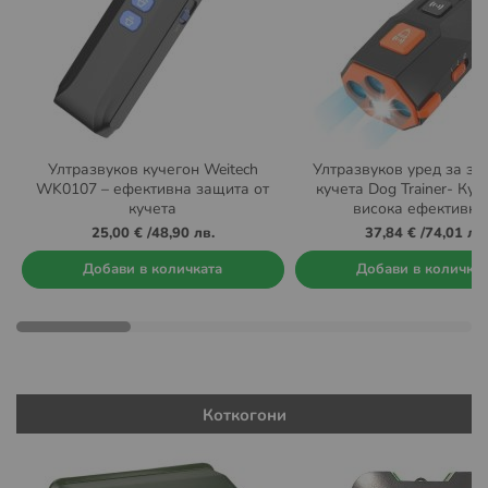
Ултразвуков кучегон Weitech
Ултразвуков уред за за
WK0107 – ефективна защита от
кучета Dog Trainer- Куч
кучета
висока ефективно
25,00 €
/
48,90 лв.
37,84 €
/
74,01 лв.
Добави в количката
Добави в количка
Коткогони