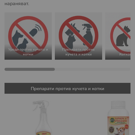
нараняват.
Уреди против кучета и
Препарати против
котки
кучета и котки
Коткого
Препарати против кучета и котки