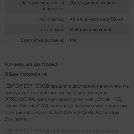
Предупреждение за
Дръж далече от деца
и очите на нападателя, както и обилно разкъсване
опасности:
на лигавицата, което може да му причини
значително дискомфорт и затрудни му видимостта
Количество:
40 мл, вместимост 50 мл
и дишането.
Технология:
Отблъскващ спрей
Неоставящ трайни последствия:
Важно е, че
Безплатна доставка:
Не
Predator Pepper Spray не оставя трайни или
сериозни увреждания и проблеми след
употребата си. Ефектите му са временни и се
Начини на доставка
отразяват краткосрочно.
Общи положения
:
Лесен за използване:
Спреят е лесен за
използване и може да се пренася удобно в джоб
„ЕВРО ПЕСТ“ ЕООД предлага доставяне на закупените
или чанта. Той може да бъде използван като
продуктите от електронния магазин продукти
средство за самозащита в случай на агресия от
OTROVI.COM, чрез куриерски услуги на „Спиди“ АД,
страна на куче или човек.
„Еконт Експрес“ АД, както и до автоматични пощенски
станции (автомати) BOX NOW и EASYBOX, за цяла
Не се изисква специално разрешение:
За
България.
закупуването и носенето на този лютив спрей
обикновено не се изисква специално разрешение,
„ЕВРО ПЕСТ“ ЕООД запазва правото си да откаже