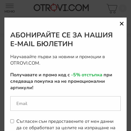
0
✕
АБОНИРАЙТЕ СЕ ЗА НАШИЯ
Начало
Защита от кучета и котки
Спрейове против кучета и хор
E-MAIL БЮЛЕТИН
Преминете
Научавайте първи за новини и промоции в
към
НОВО
OTROVI.COM.
края
на
Получавате и промо код с
-5% отстъпка
при
галерията
следваща покупка на не промоционални
на
артикули!
изображенията
Съгласен съм предоставените от мен данни
да се обработват за целите на изпращане на