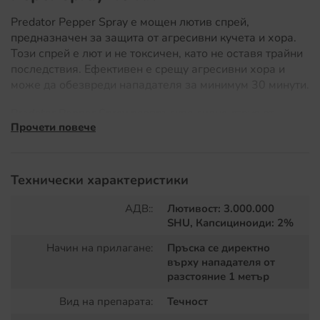
Predator Pepper Spray е мощен лютив спрей,
предназначен за защита от агресивни кучета и хора.
Този спрей е лют и не токсичен, като не оставя трайни
последствия. Ефективен е срещу агресивни хора и
може да обезвреди нападателя за минимум 30 минути.
Predator Pepper Spray разпръсква силна струя от
Прочети повече
лютив капсаицин, като този вид разпръскване
предоставя допълнителна предимство. Струята
позволява на потребителя да насочи спрея точно към
атакуващата заплаха, независимо дали става дума за
Технически характеристики
агресивно куче или друг агресор. Тази прецизност и
контрол правят спрея изключително ефективен и
АДВ::
Лютивост: 3.000.000
минимизират риска от щети.
SHU, Капсициноиди: 2%
Начин на прилагане:
Пръска се директно
Ето някои от характеристиките на Predator Pepper
върху нападателя от
Spray:
разстояние 1 метър
Вид на препарата:
Течност
Силно действие:
Този лютив спрей предизвиква
зачервяване, подуване и силно парене на кожата