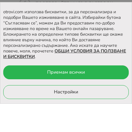
ПОСЛЕДВАЙТЕ НИ ВЪВ
FACEBOOK
otrovi.com използва бисквитки, за да персонализира и
подобри Вашето изживяване в сайта. Избирайки бутона
НАМЕРЕТЕ
НАШИЯТ МАГАЗИН
“Съгласявам се”, можем да Ви предоставим по-добро
изживяване по време на Вашето онлайн пазаруване.
Блокирането на определени типове бисквитки ще окаже
влияние върху начина, по който Ви доставяме
персонализирано съдържание. Ако искате да научите
повече, моля, прочетете
ОБЩИ УСЛОВИЯ ЗА ПОЛЗВАНЕ
И БИСКВИТКИ
.
Приемам всички
© 2026 Otrovi.com. Всички права запазени ™ |
Карта на сайта
Онлайн магазин
Настройки
от