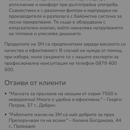
уплътнение и комфорт при дълготрайна употреба.
Съвместима е с различни филтри и картриджи на
производителя и разполага с байонетна система за
лесно прикрепване. Тя също е оборудвана с
изпускателен клапан, който намалява натрупването
на топлина и улеснява дишането.
Продуктите на 3M са предпочитани заради високото си
качество и ефективност. В случай на нужда от помощ
при избора, моля свържете се с нашите експерти за
професионална консултация на телефон 0879 400
500.
Отзиви от клиенти
"Маската за пръскане на овошки от серия 7500 е
невероятна! Много е удобна и ефективна." – Георги
Петров, 37 г., Добрич
"Работните маски на 3M са най-добрите за прах.
Препоръчвам ги на всеки." – Калина Богданова, 44
г., Провадия