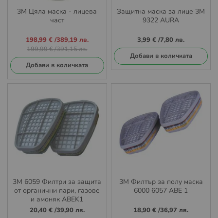
3M Цяла маска - лицева
Защитна маска за лице 3М
част
9322 AURA
Промо
198,99 €
/
389,19 лв.
3,99 €
/
7,80 лв.
цена
199,99 €
/
391,15 лв.
Добави в количката
Добави в количката
3M 6059 Филтри за защита
3М Филтър за полу маска
от органични пари, газове
6000 6057 ABE 1
и амоняк ABEK1
20,40 €
/
39,90 лв.
18,90 €
/
36,97 лв.