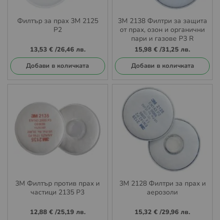
Филтър за прах 3М 2125
3М 2138 Филтри за защита
P2
от прах, озон и органични
пари и газове P3 R
13,53 €
/
26,46 лв.
15,98 €
/
31,25 лв.
Добави в количката
Добави в количката
3М Филтър против прах и
3М 2128 Филтри за прах и
частици 2135 P3
аерозоли
12,88 €
/
25,19 лв.
15,32 €
/
29,96 лв.