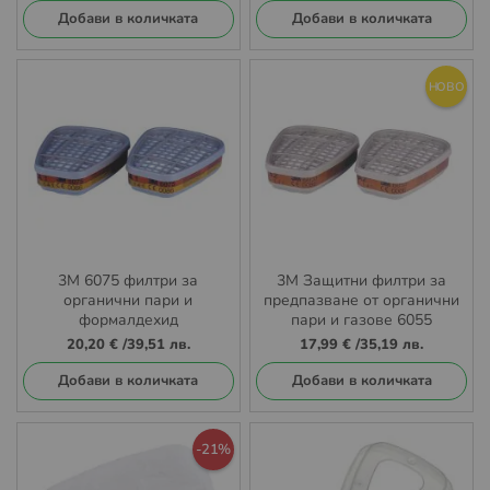
Добави в количката
Добави в количката
НОВО
3M 6075 филтри за
3M Защитни филтри за
органични пари и
предпазване от органични
формалдехид
пари и газове 6055
20,20 €
/
39,51 лв.
17,99 €
/
35,19 лв.
Добави в количката
Добави в количката
-21%