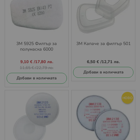
3М 5925 Филтър за
3M Капаче за филтър 501
полумаска 6000
Промо
9,10 €
/
17,80 лв.
6,50 €
/
12,71 лв.
цена
11,65 €
/
22,79 лв.
Добави в количката
Добави в количката
НОВО