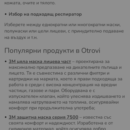
кожата, очите и тялото.
Избор на подходящ респиратор
Изберете между еднократни или многократни маски,
полумаски или цели лицеви, с принудително подаване
на въздух и т.н.
Популярни продукти в Otrovi
3M цяла маска лицева част
– проектирана за
максимално предпазване на дихателните пътища и
лицето. Тя е съвместима с различни филтри и
картриджи на марката, което я прави подходяща за
работа в среди с висока концентрация на вредни
частици, газове и пари. Оборудвана е с
изпускателен клапан, който улеснява издишването и
намалява натрупването на топлина, осигурявайки
комфорт при продължителна употреба;
3M защитна маска серия 7500
– известна със
своята комфорт и надеждност. Изработена е от
силиконов материал, който осигурява добро