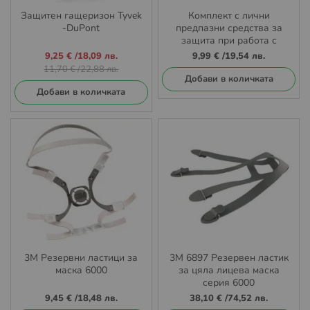
Защитен гащеризон Tyvek
Комплект с лични
-DuPont
предпазни средства за
защита при работа с
инсектицидни препарати
Промо
9,25 €
/
18,09 лв.
9,99 €
/
19,54 лв.
против вредители
цена
11,70 €
/
22,88 лв.
Добави в количката
Добави в количката
3М Резервни ластици за
3M 6897 Резервен ластик
маска 6000
за цяла лицева маска
серия 6000
9,45 €
/
18,48 лв.
38,10 €
/
74,52 лв.