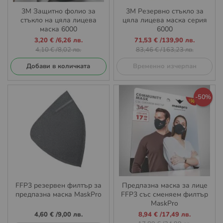
3М Защитно фолио за
3M Резервно стъкло за
стъкло на цяла лицева
цяла лицева маска серия
маска 6000
6000
Промо
Промо
3,20 €
/
6,26 лв.
71,53 €
/
139,90 лв.
цена
цена
4,10 €
/
8,02 лв.
83,46 €
/
163,23 лв.
Добави в количката
Временно изчерпан
-50%
FFP3 резервен филтър за
Предпазна маска за лице
предпазна маска MaskPro
FFP3 със сменяем филтър
MaskPro
Промо
4,60 €
/
9,00 лв.
8,94 €
/
17,49 лв.
цена