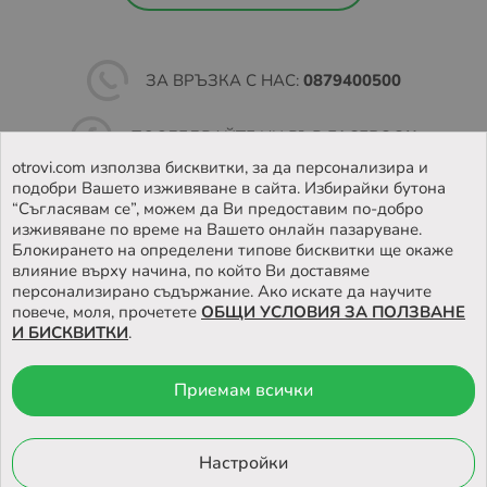
ЗА ВРЪЗКА С НАС:
0879400500
ПОСЛЕДВАЙТЕ НИ ВЪВ
FACEBOOK
otrovi.com използва бисквитки, за да персонализира и
подобри Вашето изживяване в сайта. Избирайки бутона
НАМЕРЕТЕ
НАШИЯТ МАГАЗИН
“Съгласявам се”, можем да Ви предоставим по-добро
изживяване по време на Вашето онлайн пазаруване.
Блокирането на определени типове бисквитки ще окаже
влияние върху начина, по който Ви доставяме
персонализирано съдържание. Ако искате да научите
повече, моля, прочетете
ОБЩИ УСЛОВИЯ ЗА ПОЛЗВАНЕ
И БИСКВИТКИ
.
Приемам всички
© 2026 Otrovi.com. Всички права запазени ™ |
Карта на сайта
Онлайн магазин
Настройки
от