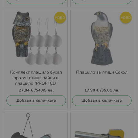
НОВО
НОВО
Комплект плашило бухал
Плашило за птици Сокол
против птици, зайци и
плашило "PROFI CD"
27,84 €
/
54,45 лв.
17,90 €
/
35,01 лв.
Добави в количката
Добави в количката