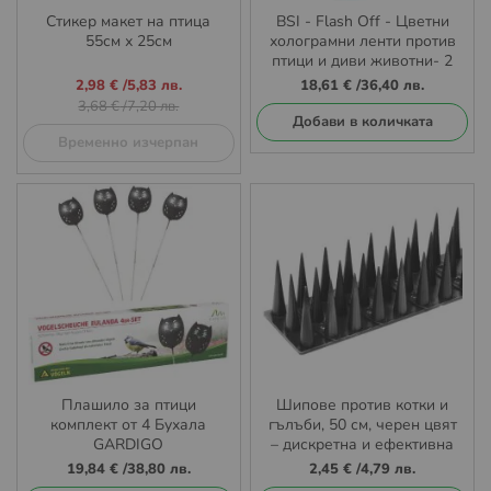
Стикер макет на птица
BSI - Flash Off - Цветни
55см х 25см
холограмни ленти против
птици и диви животни- 2
ролки по 125 метра
Промо
2,98 €
/
5,83 лв.
18,61 €
/
36,40 лв.
цена
3,68 €
/
7,20 лв.
Добави в количката
Временно изчерпан
Плашило за птици
Шипове против котки и
комплект от 4 Бухала
гълъби, 50 см, черен цвят
GARDIGO
– дискретна и ефективна
VOGELSCHEUCHE
бариера срещу нежелани
19,84 €
/
38,80 лв.
2,45 €
/
4,79 лв.
EULANDA
животни и птици