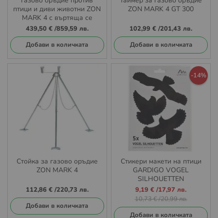
Газово оръдие против
Таймер за газово оръдие
птици и диви животни ZON
ZON MARK 4 GT 300
MARK 4 с въртяща се
стойка
439,50 €
/
859,59 лв.
102,99 €
/
201,43 лв.
Добави в количката
Добави в количката
-14%
Стойка за газово оръдие
Стикери макети на птици
ZON MARK 4
GARDIGO VOGEL
SILHOUETTEN
Промо
112,86 €
/
220,73 лв.
9,19 €
/
17,97 лв.
цена
10,73 €
/
20,99 лв.
Добави в количката
Добави в количката