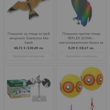
Плашило за птици ястреб
Плашило против птици
хвърчило Scarecrow kite
REFLEX SOWA –
hawk
светоотразителен бухал за
гълъби и скорци
66,72 €
/
130,49 лв.
9,29 €
/
18,17 лв.
Временно изчерпан
Временно изчерпан