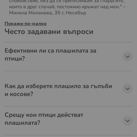
спокойствие, без да се притеснявам за гларусите,
които в друг случай, постоянно кръжат над мен." –
Милена Миланова, 35 г, Несебър
Покажи по-малко
Често задавани въпроси
Ефективни ли са плашилата за
птици?
Как да изберете плашило за гълъби
и косове?
Срещу кои птици действат
плашилата?