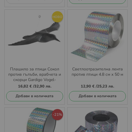
НОВО
Плашило за птици Сокол
Светлоотразителна лента
против гълъби, врабчета и
против птици 4.8 см x 50 м
скорци Gardigo Vogel-
Abwehr Falke
16,82 €
/
32,90 лв.
12,90 €
/
25,23 лв.
Добави в количката
Добави в количката
-21%