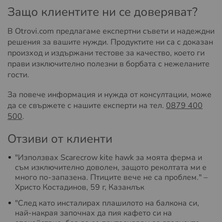
Защо клиентите ни се доверяват?
В Otrovi.com предлагаме експертни съвети и надеждни
решения за вашите нужди. Продуктите ни са с доказан
произход и издържани тестове за качество, което ги
прави изключително полезни в борбата с нежеланите
гости.
За повече информация и нужда от консултации, може
да се свържете с нашите експерти на тел.
0879 400
500
.
Отзиви от клиенти
"Използвах Scarecrow kite hawk за моята ферма и
съм изключително доволен, защото реколтата ми е
много по-запазена. Птиците вече не са проблем." –
Христо Костадинов, 59 г, Казанлък
"След като инсталирах плашилото на балкона си,
най-накрая започнах да пия кафето си на