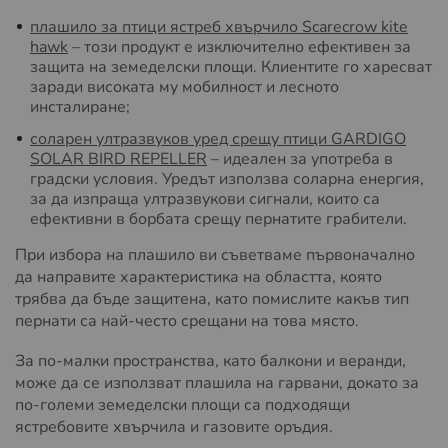
плашило за птици ястреб хвърчило Scarecrow kite
hawk
– този продукт е изключително ефективен за
защита на земеделски площи. Клиентите го харесват
заради високата му мобилност и лесното
инсталиране;
соларен ултразвуков уред срещу птици GARDIGO
SOLAR BIRD REPELLER
– идеален за употреба в
градски условия. Уредът използва соларна енергия,
за да изпраща ултразвукови сигнали, които са
ефективни в борбата срещу пернатите грабители.
При избора на плашило ви съветваме първоначално
да направите характеристика на областта, която
трябва да бъде защитена, като помислите какъв тип
пернати са най-често срещани на това място.
За по-малки пространства, като балкони и веранди,
може да се използват плашила на гарвани, докато за
по-големи земеделски площи са подходящи
ястребовите хвърчила и газовите оръдия.