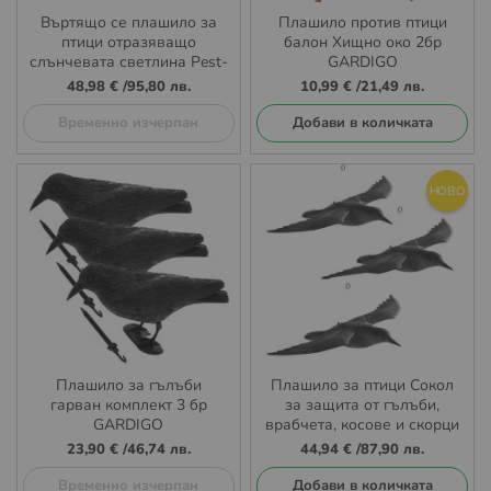
Въртящо се плашило за
Плашилo против птици
птици отразяващо
балон Хищно око 2бр
слънчевата светлина Pest-
GARDIGO
Stop Reflect-A-Bird
48,98 €
/
95,80 лв.
10,99 €
/
21,49 лв.
Временно изчерпан
Добави в количката
НОВО
Плашило за гълъби
Плашило за птици Сокол
гарван комплект 3 бр
за защита от гълъби,
GARDIGO
врабчета, косове и скорци
TAUBENSCHRECK
3 бр комплект Gardigo
23,90 €
/
46,74 лв.
44,94 €
/
87,90 лв.
Временно изчерпан
Добави в количката