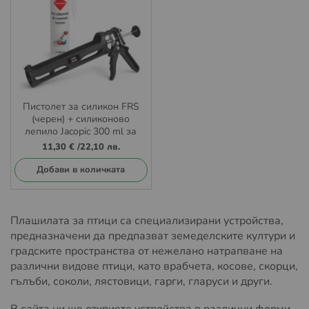
Пистолет за силикон FRS
(черен) + силиконово
лепило Jacopic 300 ml за
монтаж на шипове против
11,30 €
/
22,10 лв.
птици
Добави в количката
Плашилата за птици са специализирани устройства,
предназначени да предпазват земеделските култури и
градските пространства от нежелано натрапване на
различни видове птици, като врабчета, косове, скорци,
гълъби, соколи, лястовици, гарги, гларуси и други.
В сайта ни ще откриете устройства в различни форми,