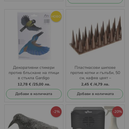
НОВО
Декоративни стикери
Пластмасови шипове
против блъскане на птици
против котки и гълъби, 50
в стъкла Gardigo
см, кафяв цвят –
ефективна бариера срещу
12,78 €
/
25,00 лв.
2,45 €
/
4,79 лв.
нежелани животни и птици
Добави в количката
Добави в количката
-2%
-20%