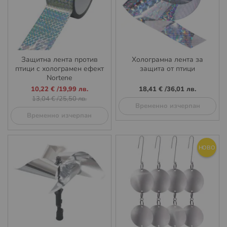
Защитна лента против
Холограмна лента за
птици с холограмен ефект
защита от птици
Nortene
Промо
10,22 €
/
19,99 лв.
18,41 €
/
36,01 лв.
цена
13,04 €
/
25,50 лв.
Временно изчерпан
Временно изчерпан
НОВО