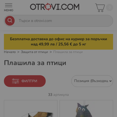
0
Безплатна доставка до офис на куриер за поръчки
над 49,99 лв / 25,56 € до 5 кг
Начало
Защита от птици
Плашила за птици
Плашила за птици
ФИЛТРИ
33
артикула