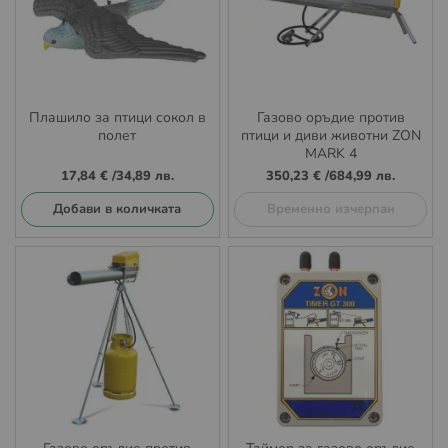
Плашило за птици сокол в
Газово оръдие против
полет
птици и диви животни ZON
MARK 4
17,84 €
/
34,89 лв.
350,23 €
/
684,99 лв.
Добави в количката
Временно изчерпан