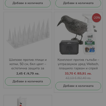
Добави в количката
Добави в количката
-20%
Шипове против птици и
Комплект против гълъби –
котки, 50 см, бял цвят –
ултразвуков уред Weitech,
естетична защита за
плашило гарван и спрей
светли повърхности и
Bird Stop
Промо
2,45 €
/
4,79 лв.
33,70 €
/
65,91 лв.
постройки
цена
42,13 €
/
82,40 лв.
Добави в количката
Добави в количката