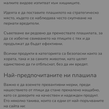
малките видове изпитват към хищниците.
Идеята е да поставите плашилото на стратегическо
място, където се наблюдава често скупчване на
пернати вредители.
Съветваме ви редовно да премествате плашилата, за
да се избегне свикването на птиците с тях и да
продължат да бъдат ефективни.
Всички продукти в категорията са безопасни както за
хората, така и за самите животни, като целят
единствено да ги отблъснат, без да им вредят.
Най-предпочитаните ни плашила
Важно е да вземете превантивни мерки, преди
нашествието от птици да стане прекалено мащабно,
като се доверите на качествен и надежден продукт.
Ето няколко такива, които са едни от най-поръчваните
на сайта ни: