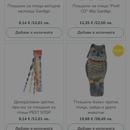
Плашило за птици вятърна
Плашило за птици "Profi
мелница Gardigo
CD" 4бр Gardigo
6,14 €
/
12,01 лв.
11,25 €
/
22,00 лв.
Добави в количката
Добави в количката
НОВО
Декоративни цветни
Плашило бухал против
пръчки за плашене на
птици, зайци и други
птици PEST STOP
животни
6,14 €
/
12,01 лв.
19,68 €
/
38,49 лв.
Добави в количката
Добави в количката