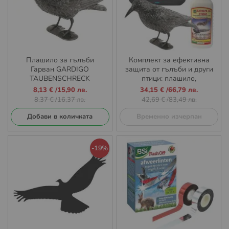
Плашило за гълъби
Комплект за ефективна
Гарван GARDIGO
защита от гълъби и други
TAUBENSCHRECK
птици: плашило,
ултразвуков уред и
Промо
Промо
8,13 €
/
15,90 лв.
34,15 €
/
66,79 лв.
натурален спрей
цена
цена
8,37 €
/
16,37 лв.
42,69 €
/
83,49 лв.
Добави в количката
Временно изчерпан
-19%