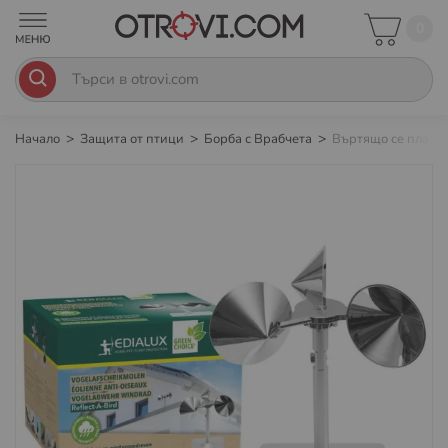
0
Начало
Защита от птици
Борба с Врабчета
Въртящо се плашил
Преминете
към
края
на
галерията
на
изображенията