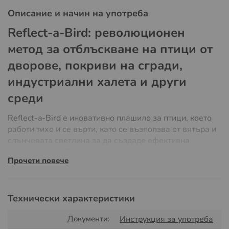
Описание и начин на употреба
Reflect-a-Bird: революционен
метод за отблъскване на птици от
дворове, покриви на сгради,
индустриални халета и други
среди
Reflect-a-Bird е иновативно плашило за птици, което
работи тихо и се върти, като се възползва от вятъра и
слънчевата светлина за да създаде ефективна
защитна зона. С огледалния си дизайн, той отблъсква
Прочети повече
птиците, като ги кара да избягват района, в който е
монтиран.
За оптимална защита, комбинирайте Reflect-a-Bird с
Технически характеристики
други методи за отблъскване, като макети на хищни
птици, звукови или ултразвкови уреди за прогонване
Документи:
Инструкция за употреба
на птици. Устройството е особено подходящо за