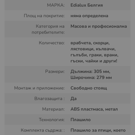
МАРКА:
Edialux Белгия
защита на различни места като търговски обекти,
кораби и селскостопански площи,дворове, градини,
Площ на покритие:
няма определена
покриви на сгради, балкони, тераси и много други
среди. Птицегона плашило се върти от полъха на
Категория на
Масова и професионална
потребителите:
вятъра и създава силни отражения от скънчевата
свтлина, които плашат и прогонват повечето видове
Количество:
врабчета, скорци,
птици.
лястовици, кълвачи,
гълъби, граки, врани,
гъски, чайки и други!
Размери:
Дължина: 305 мм,
Широчина: 279 мм
Монтаж и приложение:
Свободно стоящ
Влагозащита :
Да
Материал:
ABS пластмаса, метал
Начин на употреба:
Технология:
Плашило
За да се постигнат най-добри резултати, Reflect-a-Bird
Комплекта съдржа: :
Плашило за птици, което