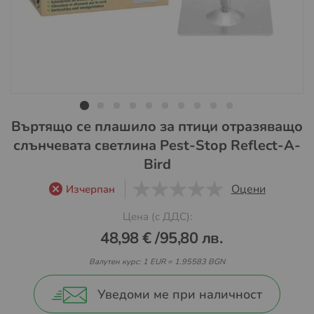
Преминете
Въртящо се плашило за птици отразяващо
към
слънчевата светлина Pest-Stop Reflect-A-
началото
Bird
на
галерия
Оцени
Изчерпан
със
0
1
5
снимки
Цена (с ДДС):
48,98 €
/
95,80 лв.
Валутен курс: 1 EUR = 1.95583 BGN
Уведоми ме при наличност