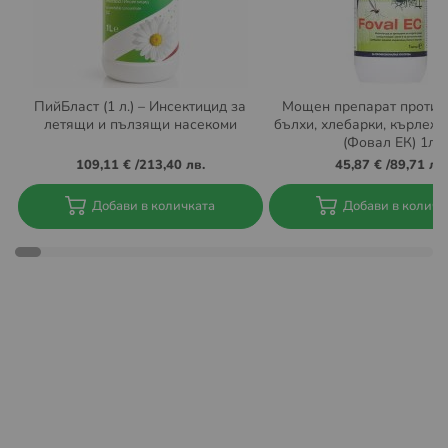
Повече за общите условия на Еконт можете да
намерите на
https://www.econt.com/econt-
express/common-terms
Условия за доставка до BOX NOW автомати:
ПийБласт (1 л.) – Инсектицид за
Мощен препарат против 
летящи и пълзящи насекоми
бълхи, хлебарки, кърлежи
Извършват се доставка за цяла България. Актуална
(Фовал ЕК) 1л.
информация за локациите на автоматите на BOX NOW
109,11 €
/
213,40 лв.
45,87 €
/
89,71 лв.
може да намерите тук:
https://boxnow.bg/locker-finder
Добави в количката
Добави в количк
При поръчка с доставка до автомат на BOX NOW няма
опция за плащане "Наложен платеж" с плащане в
брой. Плащането трябва да се направи с банкова
карта през нашият сайт.
Също така при тази услуга не се
предлага опция
„Преглед преди получаване и
връщане“.
Пратката може да бъде взета в рамките на 48 часа
след нейната доставка до aвтомат на BOX NOW.