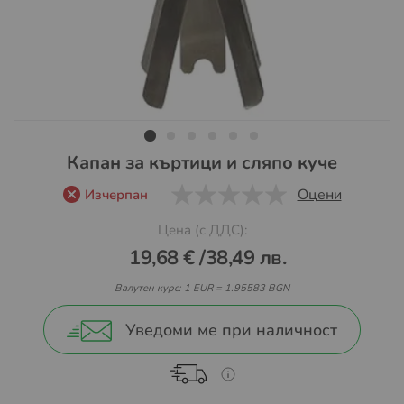
Преминете
Капан за къртици и сляпо куче
към
Оцени
Изчерпан
началото
0
1
5
на
Цена (с ДДС):
галерия
19,68 €
/
38,49 лв.
със
снимки
Валутен курс: 1 EUR = 1.95583 BGN
Уведоми ме при наличност