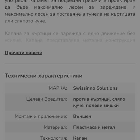
употреба. Капанът за подземни гризачи е проектиран
да бъде максимално лесен за зареждане и
максимално лесен за поставяне в тунела на къртицата
или сляпото куче.
Капана за къртици се зарежда с едно движение без
усилия. Капана представлява метална конструкция
със специален механизъм за унищожаване на
Прочети повече
подземни гризачи.
Технически характеристики
МАРКА:
Swissinno Solutions
Целеви Вредител:
против къртици, сляпо
куче, полеви мишки
Монтаж и приложение:
Външен
Начин на употреба на капана за
Материал:
Пластмаса и метал
къртици и сляпо куче:
Технология:
Капан