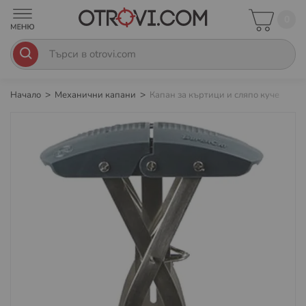
0
Начало
Механични капани
Капан за къртици и сляпо куче
Преминете
към
края
на
галерията
на
изображенията