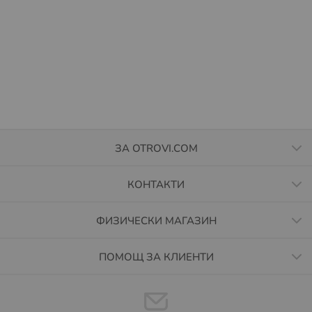
безплатно с още 48 часа през интернет страницата на
BOX NOW
https://boxnow.bg/
, в секция „Проследи
пратката си“. Ако пратката не бъде взета в
обозначеното време, тя бива пренасочена към
подателя.
Повече за как работи услугата, можете да намерите на
https://boxnow.bg/faq
Повече за Общите условия за доставка чрез BOX
ЗА OTROVI.COM
NOW, може да намерите на
https://boxnow.bg/terms-
of-use-for-shipping-services
КОНТАКТИ
Условия за доставка до EASYBOX автомати.
ФИЗИЧЕСКИ МАГАЗИН
Извършват се доставка за цяла България. Актуална
информация за локациите на автоматите на EASYBOX
може да намерите тук:
https://sameday.bg/easybox/
ПОМОЩ ЗА КЛИЕНТИ
Плащането се извършва с банкова карта през
платформата на сайта ни.