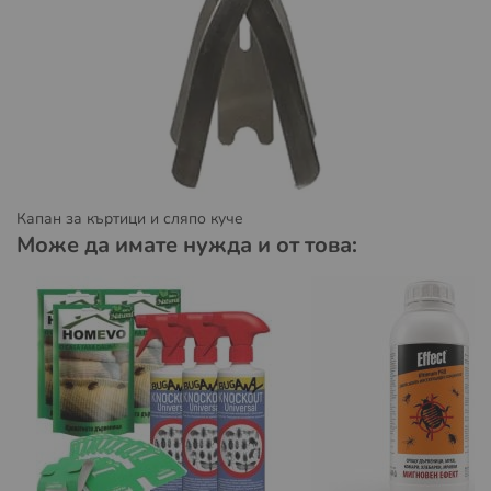
Пратката може да бъде доставена до адрес или до
избран от вас офис на Спийди.
Повече за предоставяните от Спиди услуги можете да
намерите на
https://www.speedy.bg/bg/domestic-
services
и
https://www.speedy.bg/bg/faq?category=3
Повече за общите условия на Спиди можете да
намерите на
https://www.speedy.bg/bg/terms-and-
Капан за къртици и сляпо куче
conditions-20230501
Може да имате нужда и от това:
Условия за доставка с Еконт:
Пратката може да бъде доставена до избран от вас
офис на Еконт.
Повече за предоставяните от Еконт куриерски услуги
можете да намерите на:
https://www.econt.com/services/courier-services
Повече за общите условия на Еконт можете да