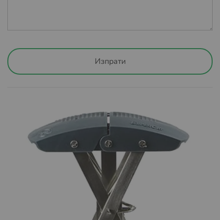
намерите
ТУК
.
„ЕВРО ПЕСТ“ ЕООД запазва правото си да поиска
потребителя да заплати изцяло или частично
транспортните разходи за много обемни и тежки
пратки. Същите разходи ще бъдат уточнени, в
Изпрати
зависимост от самия продукт и адреса на доставка.
Клиентът ще бъде уведомен предварително и има
право да се откаже от поръчката, ако цената на
транспортните разходи не е приемлива.
След като обработим и изпратим вашата поръчка
автоматично ще получите имейл с линк за
проследяване на вашата поръчка, независимо от това
дали пазарувате като регистриран потребител или
като гост. По този начин ще сте информирани за
локацията на вашата пратка и времето необходимо за
доставка до офис на куриер Спиди или Еконт или
избран от вас адрес.
Условия за доставка със Спиди: