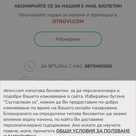
Също така при тази услуга не се
АБОНИРАЙТЕ СЕ ЗА НАШИЯ E-MAIL БЮЛЕТИН
предлага опция
„Преглед преди получаване и
Научавайте първи за новини и промоции в
връщане“.
OTROVI.COM
В зависимост от това кога вашата пратка е била
заредена в EASYBOX, периодите на съхранение на
Абониране
пратките са както следва:
Неделя – Четвъртък: 48 часа
Петък – Събота: 72 часа
ЗА ВРЪЗКА С НАС:
0879400500
Ако пратката не бъде взета в обозначеното време, тя
бива пренасочена към подателя.
ПОСЛЕДВАЙТЕ НИ ВЪВ
FACEBOOK
otrovi.com използва бисквитки, за да персонализира и
Повече за как работи услугата, можете да намерите на
подобри Вашето изживяване в сайта. Избирайки бутона
НАМЕРЕТЕ
НАШИЯТ МАГАЗИН
https://sameday.bg/easybox/
и
“Съгласявам се”, можем да Ви предоставим по-добро
https://sameday.bg/frequent-questions/easybox-
изживяване по време на Вашето онлайн пазаруване.
dostavka/
Блокирането на определени типове бисквитки ще окаже
влияние върху начина, по който Ви доставяме
персонализирано съдържание. Ако искате да научите
Повече за Общите условия за доставка чрез
повече, моля, прочетете
ОБЩИ УСЛОВИЯ ЗА ПОЛЗВАНЕ
EASYBOX, може да намерите на