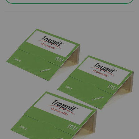
локацията на вашата пратка и времето необходимо за
доставка до офис на куриер Спиди или Еконт или
избран от вас адрес.
Условия за доставка със Спиди:
Пратката може да бъде доставена до адрес или до
избран от вас офис на Спийди.
Повече за предоставяните от Спиди услуги можете да
намерите на
https://www.speedy.bg/bg/domestic-
services
и
https://www.speedy.bg/bg/faq?category=3
Повече за общите условия на Спиди можете да
намерите на
https://www.speedy.bg/bg/terms-and-
conditions-20230501
Условия за доставка с Еконт:
Пратката може да бъде доставена до избран от вас
офис на Еконт.