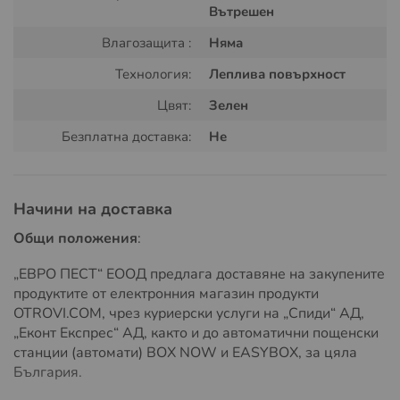
промазана с незасъхващо лепило, в което е
Вътрешен
разтворена примамката. Насекомите се привличат в
капана, а лепилото ги задържа за идентификация и
Влагозащита :
Няма
преброяване.
Технология:
Леплива повърхност
Поради малкият си размер и триъгълна форма този
Цвят:
Зелен
ефективен капан за хлебарки може да бъде поставян
в различни шкафове, чекмеджета или на места с
Безплатна доставка:
Не
малко място и обем. В разгънато положение капана
има размери 21.5 x 7 cm, след като бъде сглобен
неговят размер става 6 x 7 x 4 cm.
Начини на доставка
Инструкции за употреба:
Общи положения
:
Отстранете предпазната хартия от повърхността с
„ЕВРО ПЕСТ“ ЕООД предлага доставяне на закупените
лепилото. Сглобете конструкцията по перфорациите.
продуктите от електронния магазин продукти
Разпределете капаните по цялата наблюдавана площ,
OTROVI.COM, чрез куриерски услуги на „Спиди“ АД,
като ги залагате на закрити места, където хлебарките
„Еконт Експрес“ АД, както и до автоматични пощенски
се укриват или преминават - под мебели, зад
станции (автомати) BOX NOW и EASYBOX, за цяла
шкафове, хладилници, печки, под умивалници,
България.
машини и др.