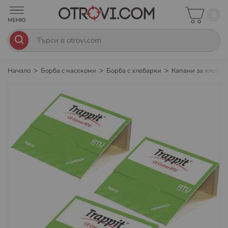
0
Начало
Борба с насекоми
Борба с хлебарки
Капани за хлеба
Преминете
към
края
на
галерията
на
изображенията