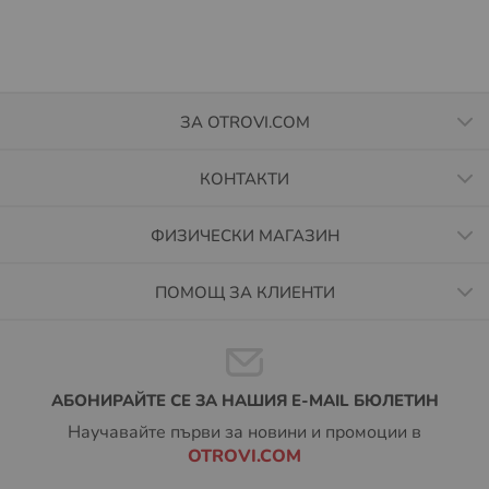
https://sameday.bg/easybox/
и
https://sameday.bg/frequent-questions/easybox-
dostavka/
Повече за Общите условия за доставка чрез
EASYBOX, може да намерите на
ЗА OTROVI.COM
https://sameday.bg/pravila-i-usloviya-za-predostavyane-
na-n/
КОНТАКТИ
Условия за доставка до наш магазин:
ФИЗИЧЕСКИ МАГАЗИН
Всички продукти от магазина OTROVI.COM – могат да
бъдат закупени и на място от нашия фирмен магазин с
ПОМОЩ ЗА КЛИЕНТИ
адрес гр. София ж.к. Люлин 3 бл. 380 вх. Б магазин 1,
всеки работен ден между 9.00 - 18.00 часа. Почивни
дни на физическият магазин Събота и Неделя.
За да сте сигурни, че продукта който желаете да
АБОНИРАЙТЕ СЕ ЗА НАШИЯ E-MAIL БЮЛЕТИН
вземете директно от нашия магазин има складова
наличност, моля свържете се с нас на телефон:
0879
Научавайте първи за новини и промоции в
400 500
( на цена според тарифният Ви план).
OTROVI.COM