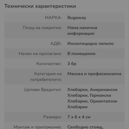
Дава възможност за измерване на ефективността на
Технически характеристики
дезинсекционните мероприятия. Примамката е
създадена да привлича основно германски,
МАРКА:
Bugaway
ориенталски и американски хлебарки (Blattella
Площ на покритие:
Няма налична
germanica, Blatta orientalis и Periplaneta americana), но
информация
привлича и другите видове.
АДВ::
Инсектицидно лепило
Начин на прилагане:
В помещения
Количество::
3 бр
Категория на
Масова и професионална
потребителите:
Целеви Вредител:
Хлебарки, Американски
Хлебарки, Германски
Хлебарки, Ориенталски
Какво представлява капана за
Хлебарки
хлебарки:
Размери:
7 x 6 x 4 см
Капанът представлява малка картонена конструкция,
Монтаж и приложение:
Свободно стоящ,