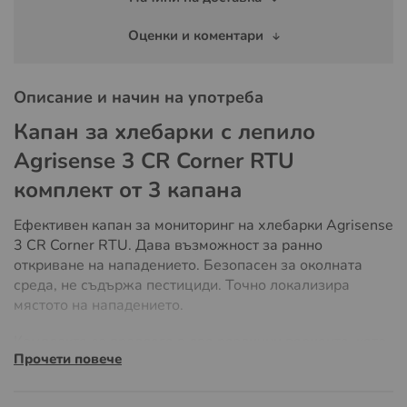
Оценки и коментари
Описание и начин на употреба
Капан за хлебарки с лепило
Agrisense 3 CR Corner RTU
комплект от 3 капана
Eфективен капан за мониторинг на хлебарки Agrisense
3 CR Corner RTU. Дава възможност за ранно
откриване на нападението. Безопасен за околната
среда, не съдържа пестициди. Точно локализира
мястото на нападението.
Комплекта се предлага в два различни варианта, като
Прочети повече
единят се съдтой от 3 отделни капана за хлебарки а
другият от 15 броя безотровни капана за хлебарки.