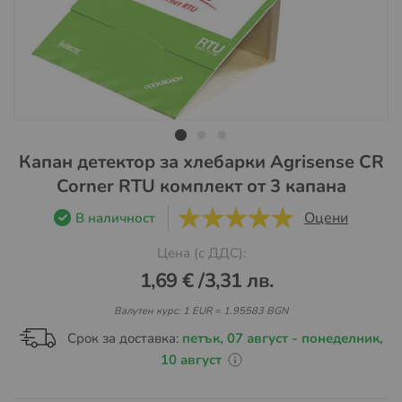
Преминете
Капан детектор за хлебарки Agrisense CR
към
Corner RTU комплект от 3 капана
началото
на
Оцени
В наличност
5
5
галерия
Цена (с ДДС):
със
снимки
1,69 €
/
3,31 лв.
Валутен курс: 1 EUR = 1.95583 BGN
Срок за доставка:
петък, 07 август - понеделник,
10 август