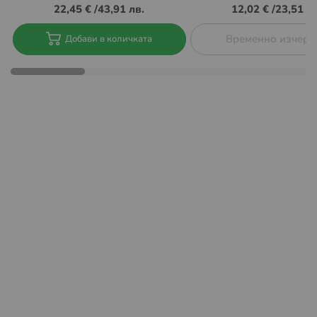
22,45 €
/
43,91 лв.
12,02 €
/
23,51 лв
информация за локациите на автоматите на EASYBOX
може да намерите тук:
https://sameday.bg/easybox/
Временно изчерп
Добави в количката
Плащането се извършва с банкова карта през
платформата на сайта ни.
Също така при тази услуга не се
предлага опция
„Преглед преди получаване и
връщане“.
В зависимост от това кога вашата пратка е била
заредена в EASYBOX, периодите на съхранение на
пратките са както следва:
Неделя – Четвъртък: 48 часа
Петък – Събота: 72 часа
Ако пратката не бъде взета в обозначеното време, тя
бива пренасочена към подателя.
Повече за как работи услугата, можете да намерите на