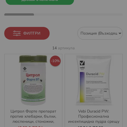
ФИЛТРИ
14
артикула
-10%
Цитрол Форте препарат
Vebi Duracid PW:
против хлебарки, бълхи,
Професионална
люспеници, стоножки,
инсектицидна пудра срещу
скорпиони, ухолазки, мухи
дървеници, хлебарки,
Промо