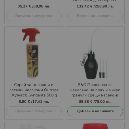
Летящи и Пълзящи
35,27 €
/
68,98 лв.
132,42 €
/
258,99 лв.
Насекоми, Кърлежи и
Бълхи
Временно изчерпан
Временно изчерпан
Спрей за пълзящи и
B&G Прашилка за
летящи насекоми Outcast
нанасяне на прах и микро
(Ауткаст) Syngenta 500 g
гранули срещу насекоми
8,90 €
/
17,41 лв.
39,88 €
/
78,00 лв.
Временно изчерпан
Добави в количката