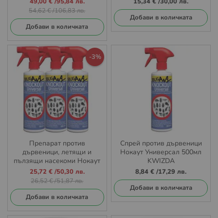
49,00 €
/
95,84 лв.
15,34 €
/
30,00 лв.
и оси 150 гр.
мравки, бълхи, оси и
цена
54,62 €
/
106,83 лв.
кокошинки
Добави в количката
Добави в количката
-3%
Препарат против
Спрей против дървеници
дървеници, летящи и
Нокаут Универсал 500мл
пълзящи насекоми Нокаут
KWIZDA
Универсал 3 x 500мл
Промо
25,72 €
/
50,30 лв.
8,84 €
/
17,29 лв.
цена
26,52 €
/
51,87 лв.
Добави в количката
Добави в количката