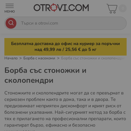
0
Безплатна доставка до офис на куриер за поръчки
над 49,99 лв / 25,56 € до 5 кг
Начало
Борба с насекоми
Борба със стоножки и сколопендри
Борба със стоножки и
сколопендри
Стоножките и сколопендрите могат да се превърнат в
сериозен проблем както в дома, така и в двора. Те
предизвикват неприятен дискомфорт и крият риск от
болезнени ухапвания. Най-сигурният метод за борба с
тях е прилагането на професионални препарати, които
гарантират бързо, ефикасно и безопасно