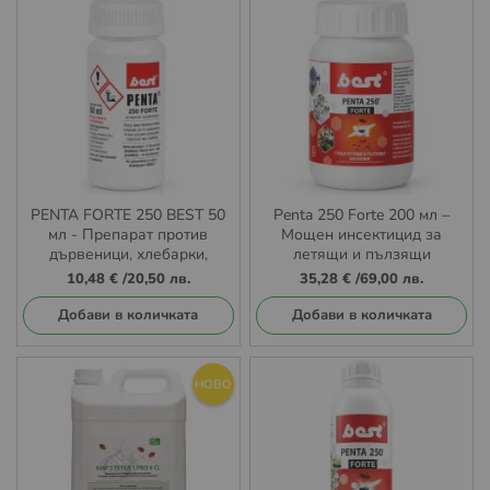
PENTA FORTE 250 BEST 50
Penta 250 Forte 200 мл –
мл - Препарат против
Мощен инсектицид за
дървеници, хлебарки,
летящи и пълзящи
мравки, бълхи, кърлежи,
насекоми
10,48 €
/
20,50 лв.
35,28 €
/
69,00 лв.
мухи, комари
Добави в количката
Добави в количката
НОВО