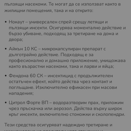
пълзящи насекоми. Те могат да се използват както в
жилищни помещения, така и на открито:
Нокаут – универсален спрей срещу летящи и
пълзящи инсекти. Осигурява моментално действие и
бързо убиване, подходящ за третиране на дома и
двора;
Айкън 10 КС – микрокапсулиран препарат с
дълготрайно действие. Подходящ е за
професионално и домашно приложение, унищожава
както възрастни насекоми, така и ларви и яйца;
Фендона 60 СК – инсектицид с продължителен
остатъчен ефект, който действа чрез контакт и
поглъщане. Изключително ефикасен при масови
нападения;
Цитрол Форте ВП – водоразтворим прах, приложим
чрез пръскачка или аерозол. Действа върху широк
кръг инсекти, включително стоножки и сколопендри.
Тези средства осигуряват надеждно третиране и