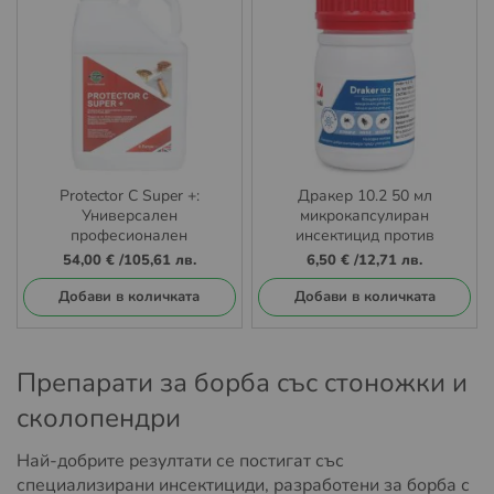
Protector C Super +:
Дракер 10.2 50 мл
Универсален
микрокапсулиран
професионален
инсектицид против
инсектицид с тройно
хлебарки, мравки, комари,
54,00 €
/
105,61 лв.
6,50 €
/
12,71 лв.
действие и IGR ефект 5л
мухи, бълхи и кърлежи
Добави в количката
Добави в количката
Препарати за борба със стоножки и
сколопендри
Най-добрите резултати се постигат със
специализирани инсектициди, разработени за борба с