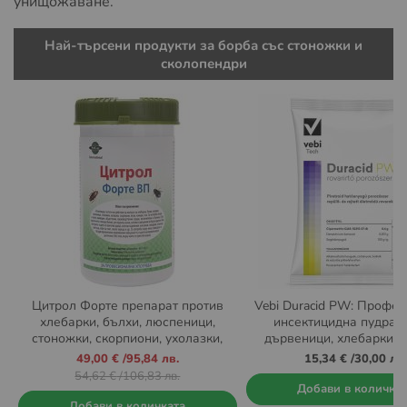
унищожаване.
Най-търсени продукти за борба със стоножки и
сколопендри
Цитрол Форте препарат против
Vebi Duracid PW: Профе
хлебарки, бълхи, люспеници,
инсектицидна пудра 
стоножки, скорпиони, ухолазки,
дървеници, хлебарки, 
мухи и оси 150 гр.
бълхи, оси и кокош
Промо
49,00 €
/
95,84 лв.
15,34 €
/
30,00 лв.
цена
54,62 €
/
106,83 лв.
Добави в количка
Добави в количката