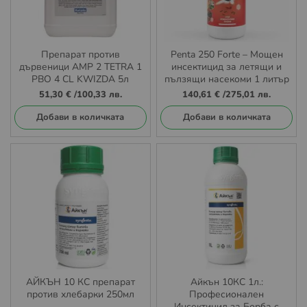
Препарат против
Penta 250 Forte – Мощен
дървеници AMP 2 TETRA 1
инсектицид за летящи и
PBO 4 CL KWIZDA 5л
пълзящи насекоми 1 литър
51,30 €
/
100,33 лв.
140,61 €
/
275,01 лв.
Добави в количката
Добави в количката
АЙКЪН 10 КС препарат
Айкън 10КС 1л.:
против хлебарки 250мл
Професионален
Инсектицид за Борба с