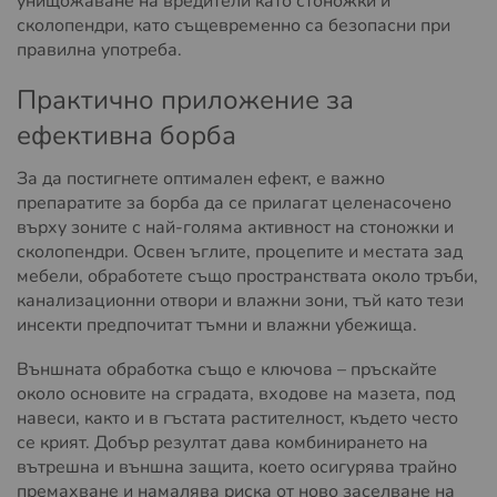
унищожаване на вредители като стоножки и
сколопендри, като същевременно са безопасни при
правилна употреба.
Практично приложение за
ефективна борба
За да постигнете оптимален ефект, е важно
препаратите за борба да се прилагат целенасочено
върху зоните с най-голяма активност на стоножки и
сколопендри. Освен ъглите, процепите и местата зад
мебели, обработете също пространствата около тръби,
канализационни отвори и влажни зони, тъй като тези
инсекти предпочитат тъмни и влажни убежища.
Външната обработка също е ключова – пръскайте
около основите на сградата, входове на мазета, под
навеси, както и в гъстата растителност, където често
се крият. Добър резултат дава комбинирането на
вътрешна и външна защита, което осигурява трайно
премахване и намалява риска от ново заселване на