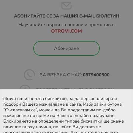
АБОНИРАЙТЕ СЕ ЗА НАШИЯ E-MAIL БЮЛЕТИН
Научавайте първи за новини и промоции в
OTROVI.COM
Абониране
ЗА ВРЪЗКА С НАС:
0879400500
ПОСЛЕДВАЙТЕ НИ ВЪВ
FACEBOOK
otrovi.com използва бисквитки, за да персонализира и
подобри Вашето изживяване в сайта. Избирайки бутона
НАМЕРЕТЕ
НАШИЯТ МАГАЗИН
“Съгласявам се”, можем да Ви предоставим по-добро
изживяване по време на Вашето онлайн пазаруване.
Блокирането на определени типове бисквитки ще окаже
влияние върху начина, по който Ви доставяме
персонализирано съдържание. Ако искате да научите