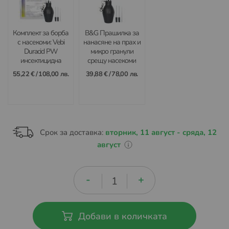
Комплект за борба
B&G Прашилка за
с насекоми: Vebi
нанасяне на прах и
Duracid PW
микро гранули
инсектицидна
срещу насекоми
пудра и B&G Bulb
55,22 €
/
108,00 лв.
39,88 €
/
78,00 лв.
Duster прашилка
Срок за доставка:
вторник, 11 август - сряда, 12
август
Добави в количката