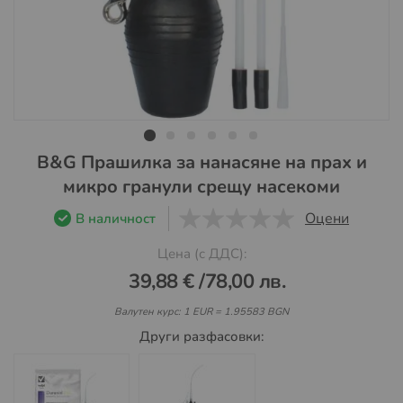
Преминете
B&G Прашилка за нанасяне на прах и
към
микро гранули срещу насекоми
началото
на
Оцени
В наличност
галерия
0
1
5
Цена (с ДДС):
със
снимки
39,88 €
/
78,00 лв.
Валутен курс: 1 EUR = 1.95583 BGN
Други разфасовки: