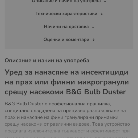
Описание и начин на употреба
Технически характеристики
Начини на доставка
Оценки и коментари
Описание и начин на употреба
Уред за нанасяне на инсектициди
на прах или финни микрогранули
срещу насекоми B&G Bulb Duster
B&G Bulb Duster е професионална прашилка,
специално създадена за прецизно разпръскване на
прах и нанасяне на фини гранулирани примамки
срещу насекоми от различни видове. Това устройство
предлага изключителна гъвкавост и ефективност при
третиране на труднодостъпни места с инсектициди на