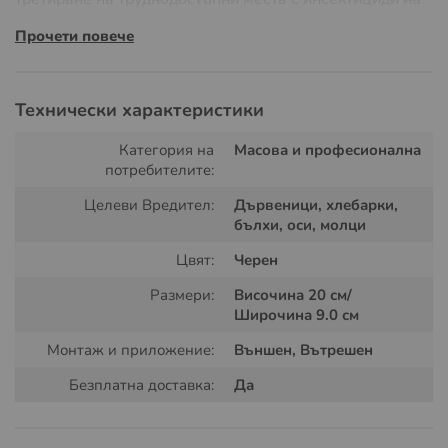
прах или други подобни продукти.
Прочети повече
Предимства на B&G Bulb Duster:
Прецизно Нанасяне
: Идеален за нанасяне на фини
Технически характеристики
гранули или прах (инсектициди или натурални
препарати), осигурявайки равномерно и ефективно
Категория на
Масова и професионална
покритие на третирана зона.
потребителите:
Здрав Материал
: Изработен от здрав, естествен
Целеви Вредител:
Дървеници, хлебарки,
каучук, гарантиращ дълъг живот и максимална
бълхи, оси, молци
гъвкавост.
Цвят:
Черен
Удобен Дизайн
: Разполага със щипка за колан,
която позволява лесен достъп и удобство при
Размери:
Височина 20 см/
работа.
Широчина 9.0 см
Допълнителни Удължители
: Включва 6 броя
Монтаж и приложение:
Външен, Вътрешен
удължители за върха на уреда, който осигурява
лесно приложение в пукнатини и труднодостъпни
Безплатна доставка:
Да
места.
Характеристики: