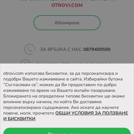
В зависимост от това кога вашата пратка е била
OTROVI.COM
заредена в EASYBOX, периодите на съхранение на
пратките са както следва:
Абониране
Неделя – Четвъртък: 48 часа
Петък – Събота: 72 часа
Ако пратката не бъде взета в обозначеното време, тя
ЗА ВРЪЗКА С НАС:
0879400500
бива пренасочена към подателя.
Повече за как работи услугата, можете да намерите на
ПОСЛЕДВАЙТЕ НИ ВЪВ
FACEBOOK
https://sameday.bg/easybox/
и
otrovi.com използва бисквитки, за да персонализира и
https://sameday.bg/frequent-questions/easybox-
подобри Вашето изживяване в сайта. Избирайки бутона
НАМЕРЕТЕ
НАШИЯТ МАГАЗИН
dostavka/
“Съгласявам се”, можем да Ви предоставим по-добро
изживяване по време на Вашето онлайн пазаруване.
Блокирането на определени типове бисквитки ще окаже
Повече за Общите условия за доставка чрез
влияние върху начина, по който Ви доставяме
EASYBOX, може да намерите на
персонализирано съдържание. Ако искате да научите
https://sameday.bg/pravila-i-usloviya-za-predostavyane-
повече, моля, прочетете
ОБЩИ УСЛОВИЯ ЗА ПОЛЗВАНЕ
na-n/
И БИСКВИТКИ
.
Условия за доставка до наш магазин: