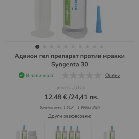
Преминете
Адвион гел препарат против мравки
към
Syngenta 30
началото
на
Оцени
В наличност
галерия
0
1
5
Цена (с ДДС):
със
снимки
12,48 €
/
24,41 лв.
Валутен курс: 1 EUR = 1.95583 BGN
Други разфасовки: