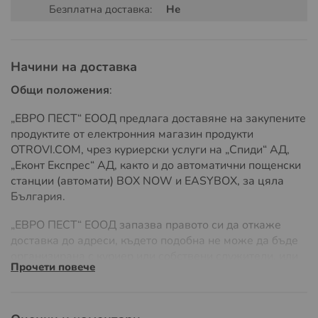
Безплатна доставка:
Не
Начини на доставка
Общи положения
:
„ЕВРО ПЕСТ“ ЕООД предлага доставяне на закупените
продуктите от електронния магазин продукти
OTROVI.COM, чрез куриерски услуги на „Спиди“ АД,
„Еконт Експрес“ АД, както и до автоматични пощенски
станции (автомати) BOX NOW и EASYBOX, за цяла
България.
„ЕВРО ПЕСТ“ ЕООД запазва правото си да откаже
доставка до адреси, където подобна не може да бъде
организирана с куриер или собствени служители, или
Прочети повече
ако разходите на доставка значително надвишават
Област на приложение на Advion
обичайните, поради адреса на доставка или
параметрите на стоката, като размери или тегло.
гел