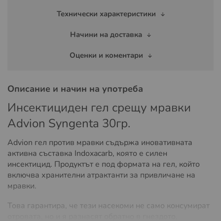
Технически характеристики
Начини на доставка
Оценки и коментари
Описание и начин на употреба
Инсектициден гел срещу мравки
Advion Syngenta 30гр.
Advion гел против мравки съдържа иновативната
активна съставка Indoxacarb, която е силен
инсектицид. Продуктът е под формата на гел, който
включва хранителни атрактанти за привличане на
мравки.
Това гарантира, че тези насекоми не само консумират
отровата, но и я разнасят обратно в гнездото,