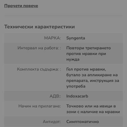
унищожавайки цялата колония включително царицата
Прочети повече
и ларвите.
Технически характеристики
МАРКА:
Syngenta
Интервал на работа: :
Повтори третирането
против мравки при
нужда
Комплекта съдържа: :
Гел против мравки,
бутало за апликиране на
препарата, инструкция за
употреба
АДВ::
Indoxacarb
Начин на прилагане:
Точково или на ивици в
зони с наличие на мравки
Антидот:
Симптоматично