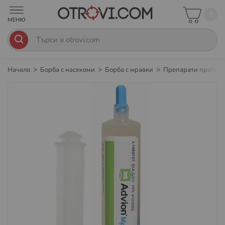
0
Начало
Борба с насекоми
Борба с мравки
Препарати против
Преминете
към
края
на
галерията
на
изображенията