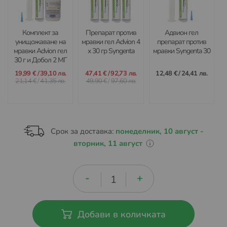
Комплект за
Препарат против
Адвион гел
унищожаване на
мравки гел Advion 4
препарат против
мравки Advion гел
x 30 гр Syngenta
мравки Syngenta 30
30 г и Добол 2 МГ
гранули 300 г
19,99 €
/
39,10 лв.
47,41 €
/
92,73 лв.
12,48 €
/
24,41 лв.
21,14 €
/
41,35 лв.
49,90 €
/
97,60 лв.
Срок за доставка:
понеделник, 10 август -
вторник, 11 август
Добави в количката