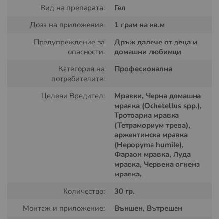
Вид на препарата:
Гел
Доза на приложение:
1 грам на кв.м
Ефективност на Advion гел срещу
Предупреждение за
Дръж далече от деца и
различни видове мравки
опасности:
домашни любимци
Категория на
Професионална
Препаратът има широкоспектърно действие и е
потребителите:
изключително ефективен срещу:
Целеви Вредител:
Мравки, Черна домашна
черна домашна мравка (Ochetellus spp.);
мравка (Ochetellus spp.),
Тротоарна мравка
тротоарна мравка (Tetramorium caespitum);
(Тетрамориум трева),
аржентинска мравка (Linepithema humile);
аржентинска мравка
(Hepopyma humile),
фараонова мравка;
Фараон мравка, Луда
луда мравка;
мравка, Червена огнена
мравка,
червена огнена мравка.
Количество:
30 гр.
Монтаж и приложение:
Външен, Вътрешен