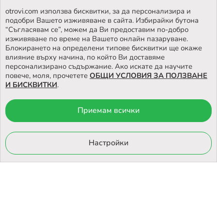
otrovi.com използва бисквитки, за да персонализира и
подобри Вашето изживяване в сайта. Избирайки бутона
НАМЕРЕТЕ
НАШИЯТ МАГАЗИН
“Съгласявам се”, можем да Ви предоставим по-добро
изживяване по време на Вашето онлайн пазаруване.
Блокирането на определени типове бисквитки ще окаже
влияние върху начина, по който Ви доставяме
персонализирано съдържание. Ако искате да научите
повече, моля, прочетете
ОБЩИ УСЛОВИЯ ЗА ПОЛЗВАНЕ
И БИСКВИТКИ
.
Приемам всички
© 2026 Otrovi.com. Всички права запазени ™ |
Карта на сайта
Онлайн магазин
Настройки
от