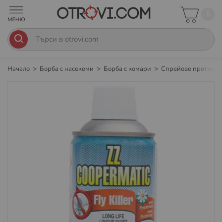
0
Начало
Борба с насекоми
Борба с комари
Спрейове против 
Преминете
към
края
на
галерията
на
изображенията