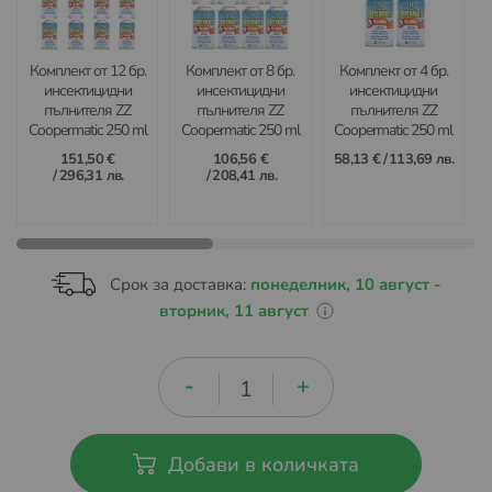
Комплект от 12 бр.
Комплект от 8 бр.
Комплект от 4 бр.
инсектицидни
инсектицидни
инсектицидни
пълнителя ZZ
пълнителя ZZ
пълнителя ZZ
Coopermatic 250 ml
Coopermatic 250 ml
Coopermatic 250 ml
– Максимална и
– Защита летящи
– Ефективна
151,50 €
106,56 €
58,13 €
/
113,69 лв.
продължителна
насекоми за всеки
защита от летящи
/
296,31 лв.
/
208,41 лв.
защита от летящи
сезон
насекоми
насекоми
Срок за доставка:
понеделник, 10 август -
вторник, 11 август
Добави в количката