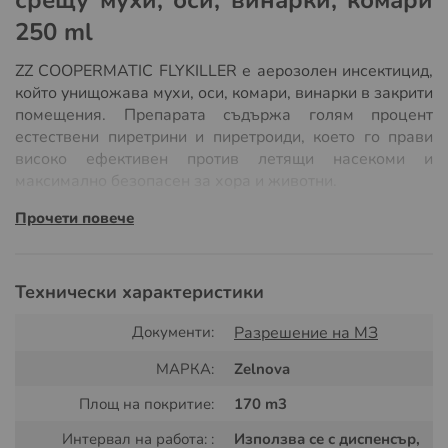
250 ml
ZZ COOPERMATIC FLYKILLER е
аерозолен
инсектицид
,
който унищожава мухи, оси, комари, винарки в закрити
помещения. Препарата съдържа голям процент
естествени пиретрини и пиретроиди, което го прави
високо ефективен против летящи насекоми и
максимално безопасен за хора и животни.
Прочети повече
Пълнител ZZ Coopermatic може да се използва ръчно
като впръскате от препарата за 6-7 секунди във всяко
помещение с размер до 20-30 куб.м. Препарат може
да се използва заедно с електронен диспенсър, който
Технически характеристики
впръсква ZZ Coopermatic препарат против мухи, оси,
комари, винарки на различни интервали от време. По
Документи:
Разрешение на МЗ
този начин се извършва напълно автоматична
МАРКА:
Zelnova
обработка против летящи насекоми с високо качество.
Площ на покритие:
170 m3
Инсектицида се предлага като резервен пълнител за
диспенсър и в
комплект с машинка и пълнител.
Интервал на работа: :
Използва се с диспенсър,