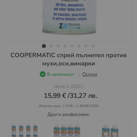
Преминете
COOPERMATIC спрей пълнител против
към
мухи,оси,винарки
началото
на
Оцени
В наличност
галерия
Цена (с ДДС):
със
снимки
15,99 €
/
31,27 лв.
Валутен курс: 1 EUR = 1.95583 BGN
Други разфасовки: