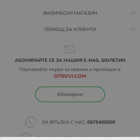
ФИЗИЧЕСКИ МАГАЗИН
ПОМОЩ ЗА КЛИЕНТИ
АБОНИРАЙТЕ СЕ ЗА НАШИЯ E-MAIL БЮЛЕТИН
Научавайте първи за новини и промоции в
OTROVI.COM
Абониране
ЗА ВРЪЗКА С НАС:
0879400500
ПОСЛЕДВАЙТЕ НИ ВЪВ
FACEBOOK