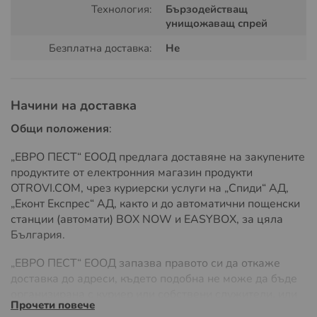
Област на приложение:
Технология:
Бързодействащ
унищожаващ спрей
ZZ COOPERMATIC FLYKILLER намира широко
Безплатна доставка:
Не
приложение в обекти като хотелски фоайета, градини,
спедиции, складове, веранди, хижи, паркинги, гаражи,
сгради с обществено предназначение,
селскостопански помещения. Пълнителя е съвместим
Начини на доставка
само с оригинална COOPERMATIC машинка.
Общи положения
:
Активни съставки:
„ЕВРО ПЕСТ“ ЕООД предлага доставяне на закупените
Екстракт от пиретрум (Pyrethrum Extract):
продуктите от електронния магазин продукти
Естествен инсектицид с бързо действие срещу
OTROVI.COM, чрез куриерски услуги на „Спиди“ АД,
летящи насекоми.
„Еконт Експрес“ АД, както и до автоматични пощенски
станции (автомати) BOX NOW и EASYBOX, за цяла
Пиперонил бутоксид (Piperonyl Butoxide):
България.
Подсилващ агент, който увеличава ефективността
на пиретрума.
„ЕВРО ПЕСТ“ ЕООД запазва правото си да откаже
Декан и Изобутан:
Спомагателни вещества за
доставка до адреси, където подобна не може да бъде
правилното разпръскване на инсектицида.
организирана с куриер или собствени служители, или
Прочети повече
ако разходите на доставка значително надвишават