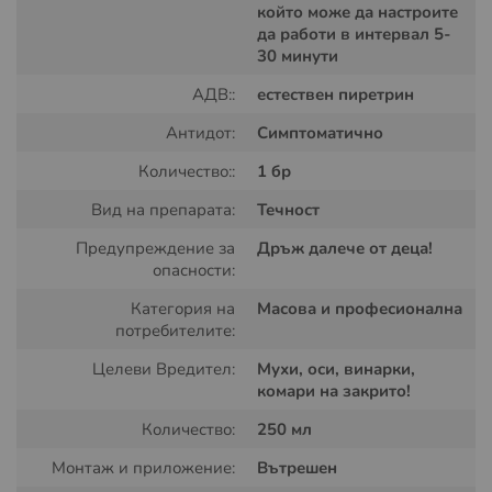
който може да настроите
да работи в интервал 5-
30 минути
АДВ::
естествен пиретрин
Антидот:
Симптоматично
Количество::
1 бр
Вид на препарата:
Течност
Как действа:
Предупреждение за
Дръж далече от деца!
опасности:
ZZ Coopermatic е аерозолен флакон под налягане,
Категория на
Масова и професионална
който действа
основно от
силата на
високата
потребителите:
концентрация на
естествени
пиретрум в помещението,
като
унищожава летящите насекоми бързо и
Целеви Вредител:
Mухи, оси, винарки,
ефективно.
Инсектицида осигурява ефикасен контрол
комари на закрито!
на въздушното
пространство в закрити помещения
Количество:
250 мл
срещу
всички
летящи насекоми
, особено срещу
мухи и
комари.
Монтаж и приложение:
Вътрешен