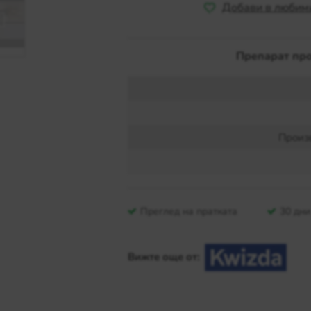
Добави в любим
Препарат про
Произ
Преглед на пратката
30 дн
Вижте още от: