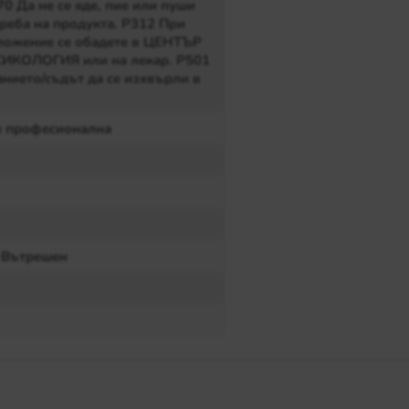
70 Да не се яде, пие или пуши
реба на продукта. P312 При
ложение се обадете в ЦЕНТЪР
ИКОЛОГИЯ или на лекар. P501
нието/съдът да се изхвърли в
и професионална
но вещество, което е достатъчно за обработка на до
 Вътрешен
в флакона. Върху чиста и осветена повърхност,
олемина 10х30 см.