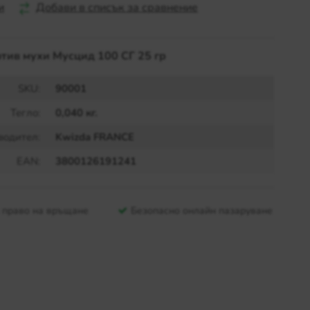
и
Добави в списък за сравнение
тив мухи Мусцид 100 СГ 25 гр
SKU:
90001
Тегло:
0,040 кг.
водител:
Kwizda FRANCE
EAN:
3800126191241
и право на връщане
Безопасно онлайн пазаруване