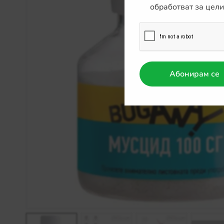
обработват за цел
Абонирам се