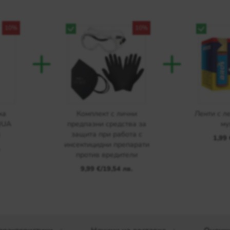
10%
10%
+
+
ка
Комплект с лични
Ленти с л
QUA
предпазни средства за
му
л
защита при работа с
1,99 
инсектицидни препарати
.
против вредители
9,99 €
/
19,54 лв.