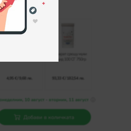
ен курс: 1 EUR = 1.95583 BGN
Други разфасовки:
Препарат против мухи
Препарат срещу мухи
Мусцид 100 СГ 25 гр
Мусцид 100 СГ 750гр
4,95 €
/
9,68 лв.
93,33 €
/
182,54 лв.
онеделник, 10 август - вторник, 11 август
Добави в количката