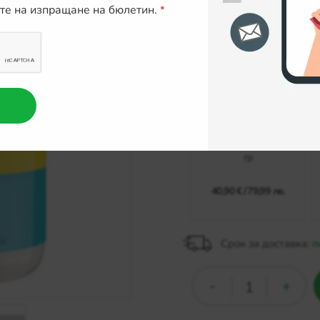
Валут
ите на изпращане на бюлетин.
Препарат против мухи
Мусцид 100 СГ 10 X 25
гр
40,90 €
/
79,99 лв.
Срок за доставка:
п