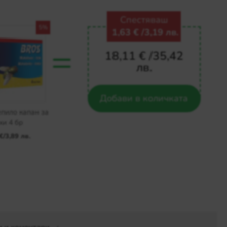
Спестяваш
5%
1,63 €
/
3,19 лв.
=
18,11 €
/
35,42
лв.
Добави в количката
епило капан за
хи 4 бр
€
/
3,89 лв.