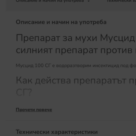
Описание и начин на употреба
Технически х
Описание и начин на употреба
Препарат за мухи Мусцид 
силният препарат против
Мусцид 100 СГ е водоразтворим инсектицид под фо
Как действа препаратът 
СГ?
Препаратът е със 100% оригинален произход. Актив
Прочети повече
своята ефикасност против различни видове мухи.
Препаратът действа като привлича мухите чрез ко
Технически характеристики
досег с обработената повърхност, активната състав