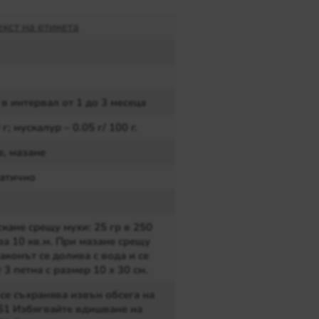
и до тяхната смърт. Ефектът от продукта трае до 3
кст на етикета
?
шни и външни помещения. В това число влизат
в интервал от 1 до 3 месеца
це, крави, коне, както и жилищни, обществени и
 г; мускалур – 0.05 г/ 100 г.
, мазане
 – 25 г,
750 г
или пакет от
10 опаковки по 25 грама.
т и го превръща в най-предпочитан инсектицид за
атично
което е отлично. Разходната норма е ниска.
кане срещу мухи: 25 гр в 250
за 10 кв.м. При мазане срещу
аконът се долива с вода и се
 3 петна с размер 10 x 30 см.
се съхранява извън обсега на
61 Избягвайте вдишване на