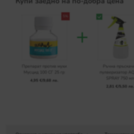
Купи заедно на по-добра цена
5%
+
Препарат против мухи
Ръчна пръскач
Мусцид 100 СГ 25 гр
пулверизатор A
SPRAY 750 м
4,95 €
/
9,68 лв.
2,81 €
/
5,50 лв