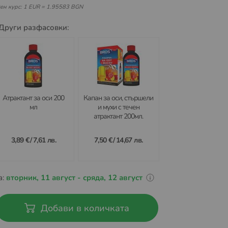
ен курс: 1 EUR = 1.95583 BGN
Други разфасовки:
Атрактант за оси 200
Капан за оси, стършели
мл
и мухи с течен
атрактант 200мл.
3,89 €
/
7,61 лв.
7,50 €
/
14,67 лв.
а:
вторник, 11 август - сряда, 12 август
Добави в количката