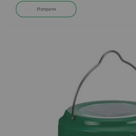
Извършват се доставка за цяла България. Актуалн
Изпрати
При поръчка с доставка до автомат на BOX NOW ня
през нашият сайт.
Също така при тази услуга не се предлага опция
„П
Пратката може да бъде взета в рамките на 48 часа
48 часа през интернет страницата на BOX NOW
htt
пренасочена към подателя.
Повече за как работи услугата, можете да намерит
Повече за Общите условия за доставка чрез BOX 
Условия за доставка до EASYBOX автомати.
Извършват се доставка за цяла България. Актуалн
Плащането се извършва с банкова карта през платф
Също така при тази услуга не се предлага опция
„П