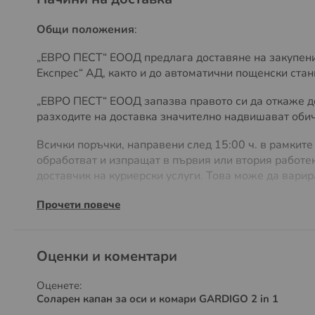
отблъсква пчелите. Подменяйте течната примамка п
Общи положения
:
Как се използва капана з
„ЕВРО ПЕСТ“ ЕООД предлага доставяне на закупенит
Експрес“ АД, както и до автоматични пощенски ст
Поставете капана в близост до маса за хранене или 
привлече комарите или осите в капана, като ви пред
„ЕВРО ПЕСТ“ ЕООД запазва правото си да откаже до
Капана автоматично пуска BL светлината, когато на
разходите на доставка значително надвишават обича
светлината не работи.
Всички поръчки, направени след 15:00 ч. в рамките
обработват и изпращат в първия или втория работен
доставчик на куриерски услуги. Това може да варир
Всеки клиент на електронния магазин OTROVI.COM и
Прочети повече
офис на куриер или Box Now, Easy Box автомати
з
адресна доставка се прилагат стандартни тарифи н
Оценки и коментари
„ЕВРО ПЕСТ“ ЕООД запазва правото си да поиска по
разходи ще бъдат уточнени, в зависимост от самия 
Оценете:
поръчката, ако цената на транспортните разходи не
Соларен капан за оси и комари GARDIGO 2 in 1