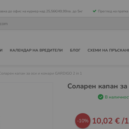
е
авка до офис на куриер над 25,56€/49,99лв. до 5кг
Преглед на пратка
ето
И
КАЛЕНДАР НА ВРЕДИТЕЛИ
БЛОГ
СХЕМИ НА ПРЪСКАН
Соларен капан за оси и комари GARDIGO 2 in 1
Соларен капан за
В наличнос
Промо
10,02 €
/
1
-10%
цена