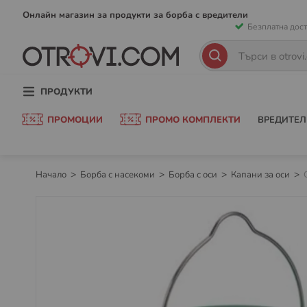
Прескачан
Онлайн магазин за продукти за борба с вредители
Безплатна дост
към
съдържани
Търсене
Търсене
ПРОДУКТИ
ПРОМОЦИИ
ПРОМО КОМПЛЕКТИ
ВРЕДИТЕЛ
Начало
Борба с насекоми
Борба с оси
Капани за оси
Преминете
към
края
на
галерията
на
изображенията