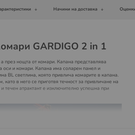
арактеристики
Начини на доставка
Оценки
комари GARDIGO 2 in 1
 а през нощта от комари. Капана представлява
а оси и комари. Капана има соларен панел и
ина BL светлина, която привлича комарите в капана.
, като в него се приготвя течност за привличане на
 и течен атрактант е изключително успешна при