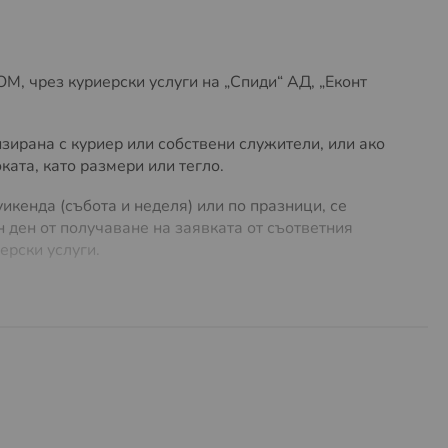
, чрез куриерски услуги на „Спиди“ АД, „Еконт
зирана с куриер или собствени служители, или ако
ата, като размери или тегло.
икенда (събота и неделя) или по празници, се
 ден от получаване на заявката от съответния
ерски услуги.
лучай на нужда. Предлагаме
безплатна доставка до
ло до
5 кг
. За поръчки с по-голямо тегло или
 на куриерски услуги, можете да намерите
ТУК
.
разходи за много обемни и тежки пратки. Същите
предварително и има право да се откаже от