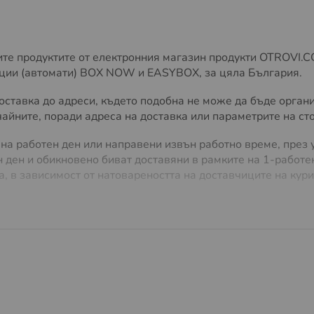
ри запълване с оси и комари.
а оси и комари:
е продуктите от електронния магазин продукти OTROVI.COM
анции (автомати) BOX NOW и EASYBOX, за цяла България.
места за отдих и почивка, целта на капана е да
пази от ужилване от оси и ухапване от комари.
ставка до адреси, където подобна не може да бъде органи
вън се стъмни и обратното, когато навън е светло
йните, поради адреса на доставка или параметрите на сток
 на работен ден или направени извън работно време, през у
 ден и обикновено биват доставяни в рамките на 1-работен
а, в зависимост от натовареността на доставчиците на кури
ма правото да поиска различни условия на доставка, в с
а поръчки на стойност над
25.56 €/
49.00 лв.
и с общо тег
а куриерската фирма. Повече за Тарифите на доставчиците
требителя да заплати изцяло или частично транспортните 
продукт и адреса на доставка. Клиентът ще бъде уведомен 
 е приемлива.