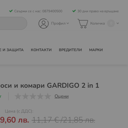
Свържи се с нас: 0879400500
30 дни право на връщане
0
Профил
Количка
Е И ЗАЩИТА
КОНТАКТИ
ВРЕДИТЕЛИ
МАРКИ
 оси и комари GARDIGO 2 in 1
Оцени
т
0
1
5
Цена (с ДДС):
9,60 лв.
11,17 €
/
21,85 лв.