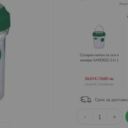
Валут
Соларен капан за оси и
комари GARDIGO 2 in 1
10,02 €
/
19,60 лв.
11,17 €
/
21,85 лв.
Срок за доставк