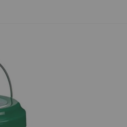
а информация за локациите на автоматите на BOX NOW мо
ма опция за плащане "Наложен платеж" с плащане в брой. 
реглед преди получаване и връщане“.
 след нейната доставка до aвтомат на BOX NOW. Времето 
ps://boxnow.bg/
, в секция „Проследи пратката си“. Ако прат
е на
https://boxnow.bg/faq
NOW, може да намерите на
https://boxnow.bg/terms-of-use-fo
а информация за локациите на автоматите на EASYBOX мож
ормата на сайта ни.
реглед преди получаване и връщане“.