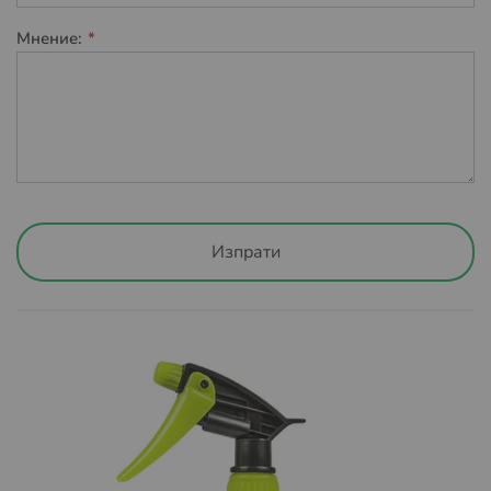
потребителя да заплати изцяло или частично
транспортните разходи за много обемни и тежки
Мнение:
пратки. Същите разходи ще бъдат уточнени, в
зависимост от самия продукт и адреса на доставка.
Клиентът ще бъде уведомен предварително и има
право да се откаже от поръчката, ако цената на
транспортните разходи не е приемлива.
След като обработим и изпратим вашата поръчка
автоматично ще получите имейл с линк за
проследяване на вашата поръчка, независимо от това
Изпрати
дали пазарувате като регистриран потребител или
като гост. По този начин ще сте информирани за
локацията на вашата пратка и времето необходимо за
доставка до офис на куриер Спиди или Еконт или
избран от вас адрес.
Условия за доставка със Спиди:
Пратката може да бъде доставена до адрес или до
избран от вас офис на Спийди.