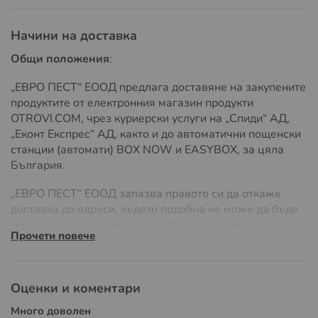
Начини на доставка
Общи положения
:
„ЕВРО ПЕСТ“ ЕООД предлага доставяне на закупените
продуктите от електронния магазин продукти
OTROVI.COM, чрез куриерски услуги на „Спиди“ АД,
„Еконт Експрес“ АД, както и до автоматични пощенски
станции (автомати) BOX NOW и EASYBOX, за цяла
България.
„ЕВРО ПЕСТ“ ЕООД запазва правото си да откаже
доставка до адреси, където подобна не може да бъде
организирана с куриер или собствени служители, или
Прочети повече
ако разходите на доставка значително надвишават
обичайните, поради адреса на доставка или
параметрите на стоката, като размери или тегло.
Оценки и коментари
Всички поръчки, направени след 15:00 ч. в рамките на
Много доволен
работен ден или направени извън работно време, през