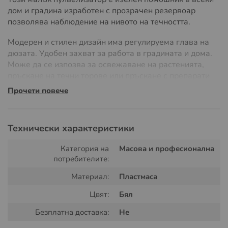
дом и градина изработен с прозрачен резервоар
позволява наблюдение на нивото на течността.
Модерен и стилен дизайн има регулируема глава на
дюзата. Удобен захват за работа в градината и дома.
Може да се изпозва за освежаване на растенията,
пръскане на течни торове или пръскане с препарати
против насекоми.
Прочети повече
Технически характеристики
Категория на
Масова и професионална
потребителите:
Материал:
Пластмаса
Цвят:
Бял
Безплатна доставка:
Не