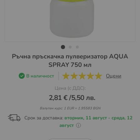
Преминете
Ръчна пръскачка пулверизатор AQUA
към
SPRAY 750 мл
началото
на
Оцени
В наличност
5
5
галерия
Цена (с ДДС):
със
снимки
2,81 €
/
5,50 лв.
Валутен курс: 1 EUR = 1.95583 BGN
Срок за доставка:
вторник, 11 август - сряда, 12
август