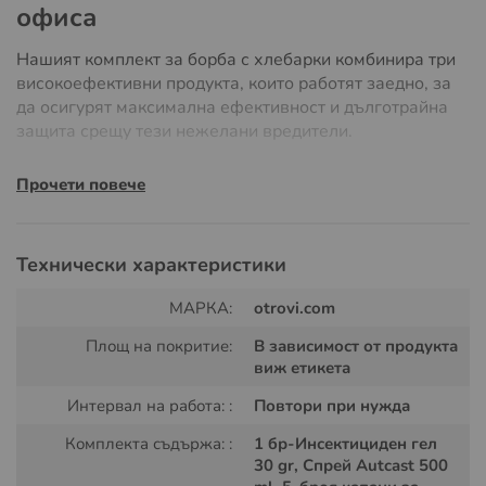
офиса
Нашият комплект за борба с хлебарки комбинира три
високоефективни продукта, които работят заедно, за
да осигурят максимална ефективност и дълготрайна
защита срещу тези нежелани вредители.
Комплектът включва:
Прочети повече
Гел против хлебарки Advion 30 гр
– мощна
инсектицидна примамка за елиминиране на
Технически характеристики
популациите.
МАРКА:
otrovi.com
Спрей против насекоми Outcast 500 мл
– за
бърза и дълготрайна защита на обширни зони.
Площ на покритие:
В зависимост от продукта
виж етикета
Капани за хлебарки Hoy Hoy Trap-a-Roach (5
Интервал на работа: :
Повтори при нужда
броя)
– за мониторинг и улов на насекомите.
Комплекта съдържа: :
1 бр-Инсектициден гел
30 gr, Спрей Autcast 500