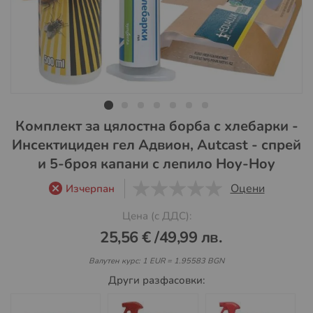
Преминете
Комплект за цялостна борба с хлебарки -
към
Инсектициден гел Адвион, Autcast - спрей
началото
и 5-броя капани с лепило Hoy-Hoy
на
галерия
Оцени
Изчерпан
със
0
1
5
снимки
Цена (с ДДС):
25,56 €
/
49,99 лв.
Валутен курс: 1 EUR = 1.95583 BGN
Други разфасовки: