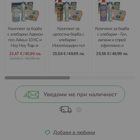
Комплект за борба
Комплект за
Комплект за борба
с хлебарки: Адвион
цялостна борба с
с хлебарки - Гел,
гел, Айкън 10 КС и
хлебарки -
капани и спрей
Hoy Hoy Trap-a-
Инсектициден гел
ефективно и
Roach за ефективна
Адвион, Autcast -
дълготрайно
23,47 €
/
45,90 лв.
25,56 €
/
49,99 лв.
25,56 €
/
49,99 лв.
защита за вашия
спрей и 5-броя
решение
25,56 €
/
49,99 лв.
дом
капани с лепило
Hoy-Hoy
Уведоми ме при наличност
Добави в любими