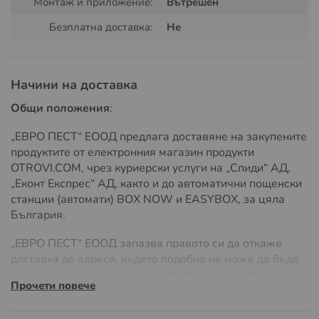
Монтаж и приложение:
Вътрешен
Гелът Advion съдържа активната съставка
индоксакарб, която привлича и елиминира хлебарките
Безплатна доставка:
Не
чрез каскаден ефект. След приемане на примамката,
насекомите разпространяват отровата в гнездото,
което води до унищожаване на цялата колония.
Начини на доставка
Начин на употреба:
Общи положения
:
Нанасяйте малки точки от гела в скрити зони като
„ЕВРО ПЕСТ“ ЕООД предлага доставяне на закупените
пукнатини, около кухненски уреди и влага.
продуктите от електронния магазин продукти
OTROVI.COM, чрез куриерски услуги на „Спиди“ АД,
Препоръчителна доза: 1-3 капки/кв.м в зависимост
„Еконт Експрес“ АД, както и до автоматични пощенски
от плътността на хлебарките.
станции (автомати) BOX NOW и EASYBOX, за цяла
България.
Предимства:
„ЕВРО ПЕСТ“ ЕООД запазва правото си да откаже
Дълготрайна ефективност до 3 месеца.
доставка до адреси, където подобна не може да бъде
Без миризма и петна.
организирана с куриер или собствени служители, или
Прочети повече
ако разходите на доставка значително надвишават
Подходящ за домашна и професионална употреба.
обичайните, поради адреса на доставка или