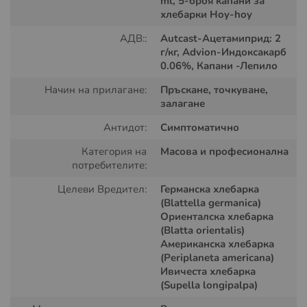
ml, 5-броя капани за
хлебарки Hoy-hoy
АДВ::
Autcast-Ацетамиприд: 2
г/кг, Advion-Индоксакарб
0.06%, Капани -Лепило
Начин на прилагане:
Пръскане, точкуване,
залагане
Как работи комплектът?
Антидот:
Симптоматично
Трите продукта се допълват перфектно, осигурявайки:
Категория на
Масова и професионална
потребителите:
Незабавен ефект
чрез директно третиране със
спрея.
Целеви Вредител:
Германска хлебарка
(Blattella germanica)
Продължителна защита
с помощта на гела.
Ориенталска хлебарка
(Blatta orientalis)
Мониторинг и контрол
чрез капаните, които следят
Американска хлебарка
активността на хлебарките.
(Periplaneta americana)
Ивичеста хлебарка
Гел против хлебарки Advion 30 гр
(Supella longipalpa)