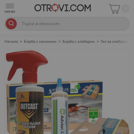
0
Начало
Борба с насекоми
Борба с хлебарки
Гел за хлебарки
Преминете
към
края
на
галерията
на
изображенията