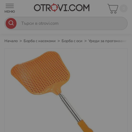
0
Начало
Борба с насекоми
Борба с оси
Уреди за прогонване н
Преминете
към
края
на
галерията
на
изображенията