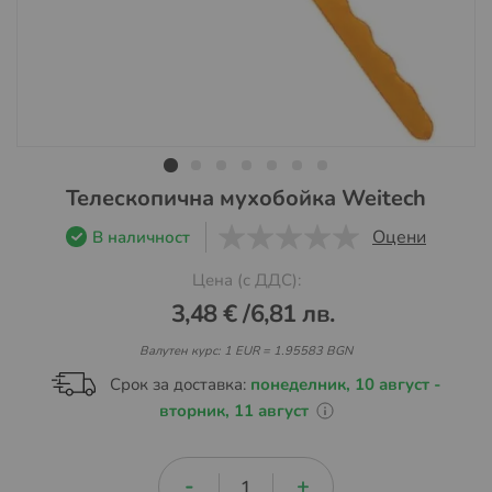
Преминете
Телескопична мухобойка Weitech
към
Оцени
В наличност
началото
0
1
5
на
Цена (с ДДС):
галерия
3,48 €
/
6,81 лв.
със
снимки
Валутен курс: 1 EUR = 1.95583 BGN
Срок за доставка:
понеделник, 10 август -
вторник, 11 август