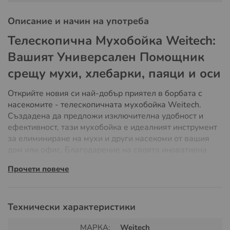
Описание и начин на употреба
Телескопична Мухобойка Weitech:
Вашият Универсален Помощник
срещу мухи, хлебарки, паяци и оси
Открийте новия си най-добър приятел в борбата с
насекомите - телескопичната мухобойка Weitech.
Създадена да предложи изключителна удобност и
ефективност, тази мухобойка е идеалният инструмент
за елиминиране на мухи и други насекоми от вашия
дом или офис. Благодарение на своята иновативна
конструкция, тя предлага практично и гъвкаво
Прочети повече
решение за контрол над досадните насекоми.
Регулируема Дължина:
С дължина, която може да
се регулира до 65 см, нашата мухобойка ви
Технически характеристики
позволява лесно да достигнете до всяко място - от
най-ниските точки до най-високите тавани и стени.
МАРКА:
Weitech