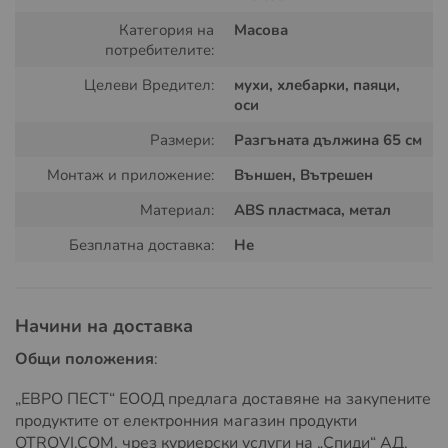
Това означава, че можете да елиминирате
Категория на
Масова
насекомите там, където те обикновено биха били
потребителите:
трудни за удар.
Целеви Вредител:
мухи, хлебарки, паяци,
Компактност и Удобство за Съхранение:
Когато не
оси
се използва, мухобойката може да бъде сгъната
Размери:
Разгъната дължина 65 см
напълно, което я прави изключително компактна и
лесна за съхранение във всякакви пространства,
Монтаж и приложение:
Външен, Вътрешен
без да заема много място.
Материал:
ABS пластмаса, метал
Практичност и Ефективност:
С тази мухобойка вие
Безплатна доставка:
Не
получавате не само практичен инструмент, но и
ефективен помощник в борбата с насекомите.
Удряйте и унищожавайте мухи и други насекоми с
лекота, независимо дали се намират на тавани,
Начини на доставка
стени или в други труднодостъпни места.
Общи положения
:
Технически Спецификации:
„ЕВРО ПЕСТ“ ЕООД предлага доставяне на закупените
Размери (разгъната): Дължина до 65 см x Ширина
продуктите от електронния магазин продукти
11 см
OTROVI.COM, чрез куриерски услуги на „Спиди“ АД,