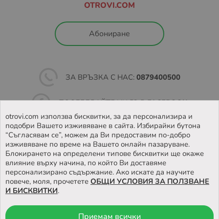
OTROVI.COM
В зависимост от това кога вашата пратка е била
заредена в EASYBOX, периодите на съхранение на
пратките са както следва:
Абониране
Неделя – Четвъртък: 48 часа
Петък – Събота: 72 часа
ЗА ВРЪЗКА С НАС:
0879400500
Ако пратката не бъде взета в обозначеното време, тя
бива пренасочена към подателя.
ПОСЛЕДВАЙТЕ НИ ВЪВ
FACEBOOK
Повече за как работи услугата, можете да намерите на
otrovi.com използва бисквитки, за да персонализира и
https://sameday.bg/easybox/
и
подобри Вашето изживяване в сайта. Избирайки бутона
НАМЕРЕТЕ
НАШИЯТ МАГАЗИН
https://sameday.bg/frequent-questions/easybox-
“Съгласявам се”, можем да Ви предоставим по-добро
dostavka/
изживяване по време на Вашето онлайн пазаруване.
Блокирането на определени типове бисквитки ще окаже
влияние върху начина, по който Ви доставяме
Повече за Общите условия за доставка чрез
персонализирано съдържание. Ако искате да научите
EASYBOX, може да намерите на
повече, моля, прочетете
ОБЩИ УСЛОВИЯ ЗА ПОЛЗВАНЕ
https://sameday.bg/pravila-i-usloviya-za-predostavyane-
И БИСКВИТКИ
.
na-n/
Условия за доставка до наш магазин:
Приемам всички