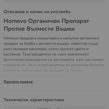
Описание и начин на употреба
Homevo Органичен Препарат
Против Вълнести Въшки
Homevo предлага иновативен и напълно органичен
продукт за борба с вълнести въшки, известни също
като пъпкави насекоми, които засягат цветя и
растения. Тези вредители не само причиняват
физически увреждания на растенията, като изсмукват
соковете им, но и са преносители на различни болести
и вируси, които могат да доведат до пълно
унищожение на заразените култури.
Прочети повече
Начин на употреба:
За да защитите вашите растения, разтворете
Технически характеристики
съдържанието на едно пакетче (50 грама) в 2 литра
вода и обилно напръскайте засегнатите растения. Този