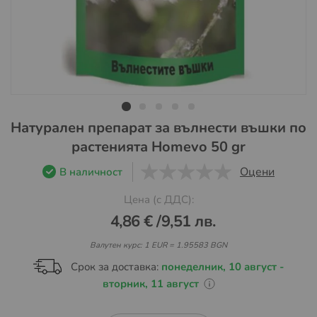
Преминете
Натурален препарат за вълнести въшки по
към
растенията Homevo 50 gr
началото
на
Оцени
В наличност
галерия
0
1
5
Цена (с ДДС):
със
снимки
4,86 €
/
9,51 лв.
Валутен курс: 1 EUR = 1.95583 BGN
Срок за доставка:
понеделник, 10 август -
вторник, 11 август