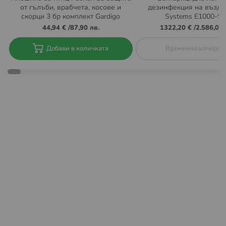
от гълъби, врабчета, косове и
дезинфекция на въздух 
Извършват се доставка за цяла България. Актуална
скорци 3 бр комплект Gardigo
Systems E1000-S
информация за локациите на автоматите на BOX NOW
44,94 €
/
87,90 лв.
1322,20 €
/
2.586,00 
може да намерите тук:
https://boxnow.bg/locker-finder
Добави в количката
Временно изчерпа
При поръчка с доставка до автомат на BOX NOW няма
опция за плащане "Наложен платеж" с плащане в
брой. Плащането трябва да се направи с банкова
карта през нашият сайт.
Също така при тази услуга не се
предлага опция
„Преглед преди получаване и
връщане“.
Пратката може да бъде взета в рамките на 48 часа
след нейната доставка до aвтомат на BOX NOW.
Времето за престой може да бъде удължено
безплатно с още 48 часа през интернет страницата на
BOX NOW
https://boxnow.bg/
, в секция „Проследи
пратката си“. Ако пратката не бъде взета в
обозначеното време, тя бива пренасочена към