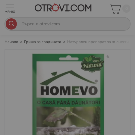
0
Начало
Грижа за градината
Натурален препарат за вълнести въ
Преминете
към
края
на
галерията
на
изображенията