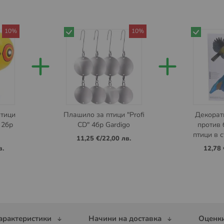
10%
10%
+
+
тици
Плашило за птици "Profi
Декорат
 2бр
CD" 4бр Gardigo
против 
птици в с
11,25 €
/
22,00 лв.
в.
12,78 
арактеристики
Начини на доставка
Оценки