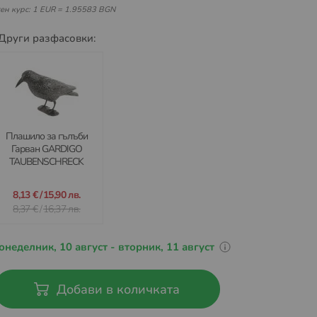
ен курс: 1 EUR = 1.95583 BGN
Други разфасовки:
Плашило за гълъби
Гарван GARDIGO
TAUBENSCHRECK
8,13 €
/
15,90 лв.
8,37 €
/
16,37 лв.
онеделник, 10 август - вторник, 11 август
Добави в количката