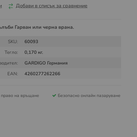
и
Добави в списък за сравнение
ълъби Гарван или черна врана.
SKU:
60093
Тегло:
0,170 кг.
водител:
GARDIGO Германия
EAN:
4260277262266
и право на връщане
Безопасно онлайн пазаруване