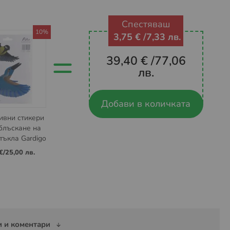
Спестяваш
10%
3,75 €
/
7,33 лв.
=
39,40 €
/
77,06
лв.
Добави в количката
ивни стикери
блъскане на
тъкла Gardigo
€
/
25,00 лв.
 и коментари