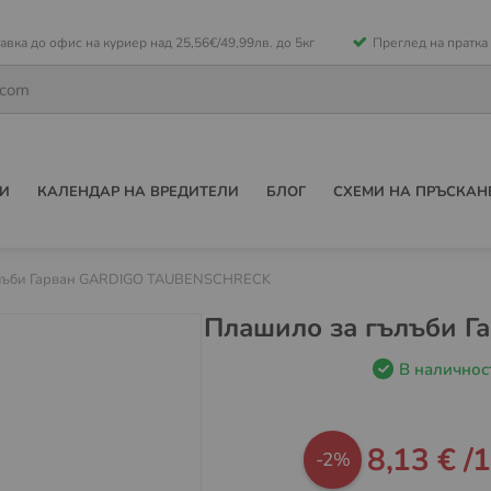
е
авка до офис на куриер над 25,56€/49,99лв. до 5кг
Преглед на пратка
ето
И
КАЛЕНДАР НА ВРЕДИТЕЛИ
БЛОГ
СХЕМИ НА ПРЪСКАН
ълъби Гарван GARDIGO TAUBENSCHRECK
Плашило за гълъби 
В наличнос
Промо
8,13 €
/
1
-2%
цена