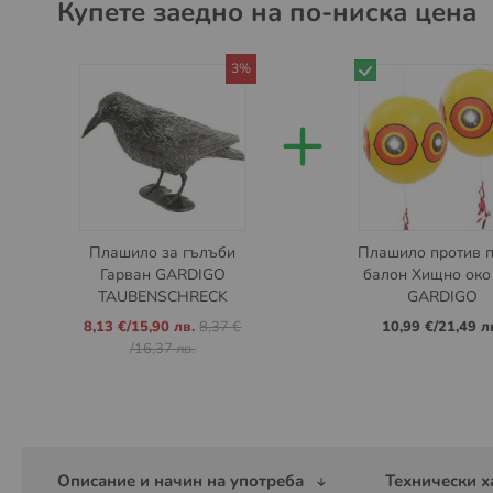
Купете заедно на по-ниска цена
3%
+
Плашило за гълъби
Плашилo против п
Гарван GARDIGO
балон Хищно око
TAUBENSCHRECK
GARDIGO
Промо
8,13 €
/
15,90 лв.
8,37 €
10,99 €
/
21,49 л
цена
/
16,37 лв.
Описание и начин на употреба
Технически х