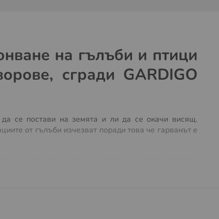
онване на гълъби и птици
дворове, сгради GARDIGO
да се постави на земята и ли да се окачи висящ.
циите от гълъби изчезват поради това че гарванът е
ани в районите който искате да защитите и по този
 където е поставено плашилото гарван.
и размери и вид, този птицегон ще защтити надежно