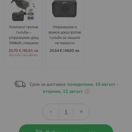
Комплект против
Ултразвуков и
гълъби –
звуков уред против
ултразвуков уред
гълъби за защита
Weitech, плашило
на тераси и
гарван и спрей Bird
балкони IP44 -
33,70 €
/
65,91 лв.
24,54 €
/
48,00 лв.
Stop
Weitech WK-0021
42,13 €
/
82,40 лв.
Срок за доставка:
понеделник, 10 август -
вторник, 11 август