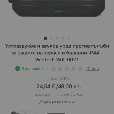
Преминете
Ултразвуков и звуков уред против гълъби
към
за защита на тераси и балкони IP44 -
началото
Weitech WK-0021
на
галерия
Оцени
В наличност
със
0
1
5
снимки
Цена (с ДДС):
24,54 €
/
48,00 лв.
Валутен курс: 1 EUR = 1.95583 BGN
Други разфасовки: