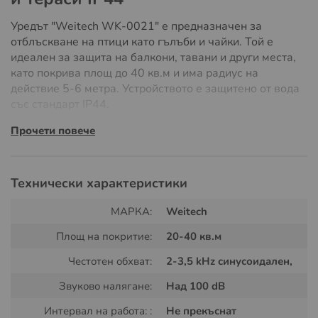
Уредът "Weitech WK-0021" е предназначен за
отблъскване на птици като гълъби и чайки. Той е
идеален за защита на балкони, тавани и други места,
като покрива площ до 40 кв.м и има радиус на
действие 5-6 метра. Устройството е защитено от вода
със стандарт IP44.
Прочети повече
Това електронно устройство излъчва звукови сигнали
в диапазона 2.0-3.5 kHz, които са чуваеми от
човешкото ухо и непоносими за повечето птици. Така
те се стимулират да напуснат зоната.
Технически характеристики
Уредът се захранва от 3 x AA 1,5 V батерии (не
МАРКА:
Weitech
включени в комплекта) и има бутон за регулиране на
Площ на покритие:
20-40 кв.м
силата на звука. По-слабият звук покрива по-малка
площ, а с нови батерии устройството работи до 1000
Честотен обхват:
2-3,5 kHz синусоидален,
часа или около 40 дни. Препоръчително е да се
изключва през нощта поради специфичните звуци,
Звуково налягане:
Над 100 dB
които излъчва.
Интервал на работа: :
Не прекъснат