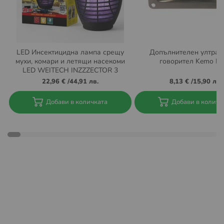
Повече за общите условия на Еконт можете да
намерите на
https://www.econt.com/econt-
express/common-terms
Условия за доставка до BOX NOW автомати:
LED Инсектицидна лампа срещу
Допълнителен ултраз
мухи, комари и летящи насекоми
говорител Kemo L
Извършват се доставка за цяла България. Актуална
LED WEITECH INZZZECTOR 3
информация за локациите на автоматите на BOX NOW
22,96 €
/
44,91 лв.
8,13 €
/
15,90 лв.
може да намерите тук:
https://boxnow.bg/locker-finder
Добави в количката
Добави в количк
При поръчка с доставка до автомат на BOX NOW няма
опция за плащане "Наложен платеж" с плащане в
брой. Плащането трябва да се направи с банкова
карта през нашият сайт.
Също така при тази услуга не се
предлага опция
„Преглед преди получаване и
връщане“.
Пратката може да бъде взета в рамките на 48 часа
след нейната доставка до aвтомат на BOX NOW.