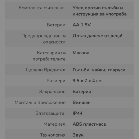
Комплекта съдържа: :
Уред против гълъби и
инструкция за употреба
Батерии:
AA 1.5V
Предупреждение за
Дръж далече от деца!
опасности:
Категория на
Масова
потребителите:
Как Действа Уредът "Weitech WK-
Целеви Вредител:
Гълъби, чайки, гларуси
0021" за Отблъскване на Птици
Размери:
9,5 x 7 x 4 см
Устройството "Weitech WK-0021" е проектирано да
Захранване:
Батерии
предотвратява кацането на гълъби и други птици
върху балкони и прозорци. То работи, като излъчва
Монтаж и приложение:
Външен
звукови честоти, които са неприятни за птиците.
Влагозащита :
IP44
Силата на звука се регулира в зависимост от
плътността на птиците в района: при висока плътност
Материал:
ABS пластмаса
се използва по-силна честота, а при по-малко птици -
Технология:
Звук
по-слаба.