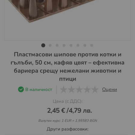
Преминете
Пластмасови шипове против котки и
към
гълъби, 50 см, кафяв цвят – ефективна
началото
бариера срещу нежелани животни и
на
птици
галерия
със
Оцени
В наличност
снимки
0
1
5
Цена (с ДДС):
2,45 €
/
4,79 лв.
Валутен курс: 1 EUR = 1.95583 BGN
Други разфасовки: