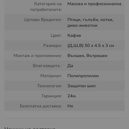
Категория на
Масова и професионална
потребителите:
Целеви Вредител:
Птици, гълъби, котки,
диви животни
Как действат шиповете
Цвят:
Кафяв
Шиповете са проектирани така, че
да не нараняват
, а
само да създават
дискомфорт при допир
. Когато
Размери:
(Д,Ш,В) 50 x 4.5 x 3 см
котка, птица или друго животно се опита да премине,
Монтаж и приложение:
Външен, Вътрешен
шиповете леко убождат лапите му. Това е достатъчно
да го отблъсне и да го накара да избягва мястото. Така
Влагозащита :
Да
се изгражда
навик за избягване
, без агресия и вреда
Материал:
Полипропилен
за животните.
Технология:
Защитен шип
Къде се използват
Гаранция:
24м.
Подходящи са за монтаж върху:
Безплатна доставка:
Не
Оградни пана и стени
Парапети и балкони