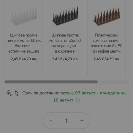
Шипове против
Шипове против
Пластмасови
птици и котки, 50 см,
котки и гълъби, 50
шипове против
бял цвят –
см, черен цвят –
котки и гълъби, 50
естетична защита
дискретна и
см, кафяв цвят –
за светли
ефективна бариера
ефективна бариера
2,45 €
/
4,79 лв.
2,45 €
/
4,79 лв.
2,45 €
/
4,79 лв.
повърхности и
срещу нежелани
срещу нежелани
постройки
животни и птици
животни и птици
Срок за доставка:
петък, 07 август - понеделник,
10 август