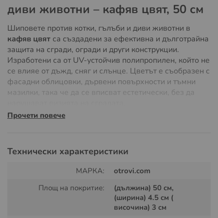
диви животни – кафяв цвят, 50 см
Шиповете против котки, гълъби и диви животни в
кафяв цвят
са създадени за ефективна и дълготрайна
защита на сгради, огради и други конструкции.
Изработени са от UV-устойчив полипропилен, който не
се влияе от дъжд, сняг и слънце. Цветът е съобразен с
фасадни облицовки, дървени повърхности и тъмни
мазилки, така че да се вписват естетически, без да
нарушават визията на сградата.
Дължината на всеки елемент е
50 см
, широчината –
Прочети повече
4.5 см, а височината – 3 см. Съдържа
105 накрайника
(шипа)
, разположени така, че ефективно да
възпрепятстват животните да преминават или кацат.
Технически характеристики
МАРКА:
otrovi.com
Площ на покритие:
(дължина) 50 см,
(ширина) 4.5 см (
височина) 3 см