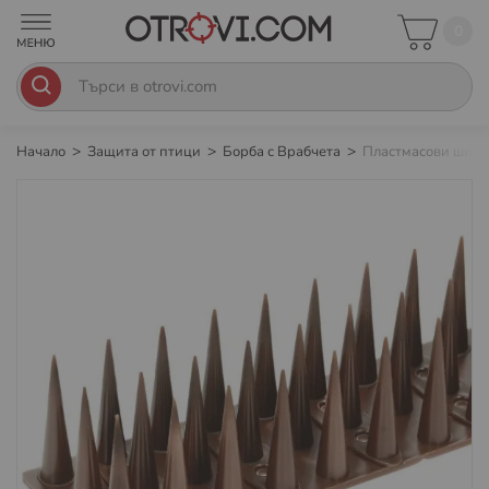
0
Начало
Защита от птици
Борба с Врабчета
Пластмасови шипов
Преминете
към
края
на
галерията
на
изображенията