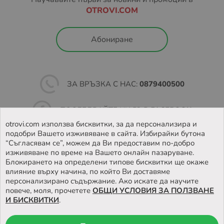
заредена в EASYBOX, периодите на съхранение на
OTROVI.COM
пратките са както следва:
Неделя – Четвъртък: 48 часа
Абониране
Петък – Събота: 72 часа
Ако пратката не бъде взета в обозначеното време, тя
бива пренасочена към подателя.
ЗА ВРЪЗКА С НАС:
0879400500
Повече за как работи услугата, можете да намерите на
ПОСЛЕДВАЙТЕ НИ ВЪВ
FACEBOOK
https://sameday.bg/easybox/
и
https://sameday.bg/frequent-questions/easybox-
otrovi.com използва бисквитки, за да персонализира и
dostavka/
подобри Вашето изживяване в сайта. Избирайки бутона
НАМЕРЕТЕ
НАШИЯТ МАГАЗИН
“Съгласявам се”, можем да Ви предоставим по-добро
Повече за Общите условия за доставка чрез
изживяване по време на Вашето онлайн пазаруване.
Блокирането на определени типове бисквитки ще окаже
EASYBOX, може да намерите на
влияние върху начина, по който Ви доставяме
https://sameday.bg/pravila-i-usloviya-za-predostavyane-
персонализирано съдържание. Ако искате да научите
na-n/
повече, моля, прочетете
ОБЩИ УСЛОВИЯ ЗА ПОЛЗВАНЕ
И БИСКВИТКИ
.
Условия за доставка до наш магазин: