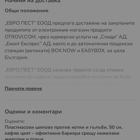
Начини на доставка
Подпрозоречни первази
Общи положения
:
Метални и дървени повърхности
„ЕВРО ПЕСТ“ ЕООД предлага доставяне на закупените
продуктите от електронния магазин продукти
Рекламни табели и козирки
OTROVI.COM, чрез куриерски услуги на „Спиди“ АД,
„Еконт Експрес“ АД, както и до автоматични пощенски
Шиповете са ефективни срещу:
станции (автомати) BOX NOW и EASYBOX, за цяла
Домашни котки и бездомни животни
България.
Гълъби и други птици
„ЕВРО ПЕСТ“ ЕООД запазва правото си да откаже
доставка до адреси, където подобна не може да бъде
Белки, невестулки, катерици
организирана с куриер или собствени служители, или
Прочети повече
ако разходите на доставка значително надвишават
обичайните, поради адреса на доставка или
параметрите на стоката, като размери или тегло.
Оценки и коментари
Всички поръчки, направени след 15:00 ч. в рамките на
Оценете:
работен ден или направени извън работно време, през
Пластмасови шипове против котки и гълъби, 50 см,
уикенда (събота и неделя) или по празници, се
кафяв цвят – ефективна бариера срещу нежелани
обработват и изпращат в първия или втория работен
животни и птици