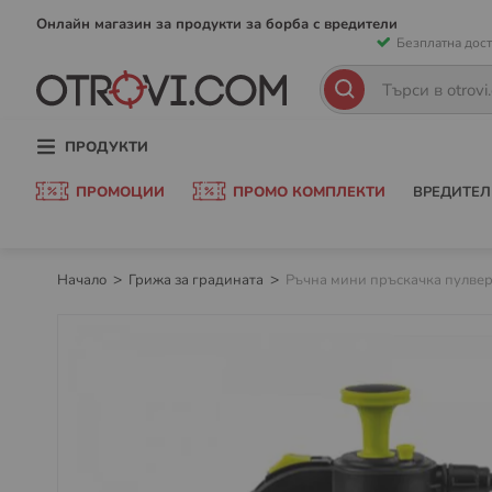
Прескачан
Онлайн магазин за продукти за борба с вредители
Безплатна дост
към
съдържани
Търсене
Търсене
ПРОДУКТИ
ПРОМОЦИИ
ПРОМО КОМПЛЕКТИ
ВРЕДИТЕЛ
Начало
Грижа за градината
Ръчна мини пръскачка пулве
Преминете
към
края
на
галерията
на
изображенията