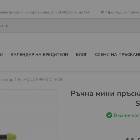
е
авка до офис на куриер над 25,56€/49,99лв. до 5кг
Преглед на пратка
ето
И
КАЛЕНДАР НА ВРЕДИТЕЛИ
БЛОГ
СХЕМИ НА ПРЪСКАН
ризатор 1.5л AQUA SPRAY CLEAR
Ръчна мини пръск
S
В наличнос