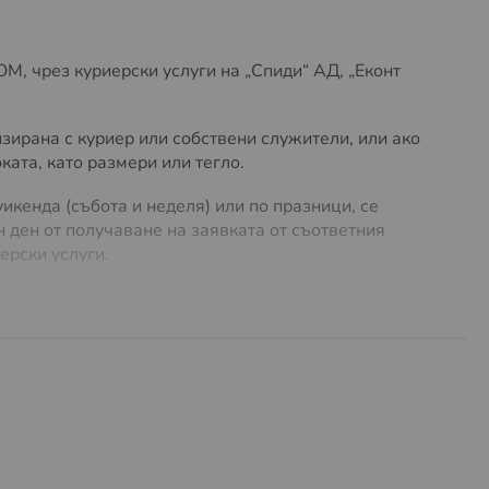
, чрез куриерски услуги на „Спиди“ АД, „Еконт
зирана с куриер или собствени служители, или ако
ата, като размери или тегло.
икенда (събота и неделя) или по празници, се
 ден от получаване на заявката от съответния
ерски услуги.
лучай на нужда. Предлагаме
безплатна доставка до
ло до
5 кг
. За поръчки с по-голямо тегло или
 на куриерски услуги, можете да намерите
ТУК
.
разходи за много обемни и тежки пратки. Същите
предварително и има право да се откаже от
ашата поръчка, независимо от това дали