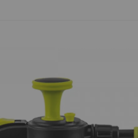
ма опция за плащане "Наложен платеж" с плащане в брой. 
реглед преди получаване и връщане“.
 след нейната доставка до aвтомат на BOX NOW. Времето 
ps://boxnow.bg/
, в секция „Проследи пратката си“. Ако прат
е на
https://boxnow.bg/faq
NOW, може да намерите на
https://boxnow.bg/terms-of-use-fo
а информация за локациите на автоматите на EASYBOX мож
ормата на сайта ни.
реглед преди получаване и връщане“.