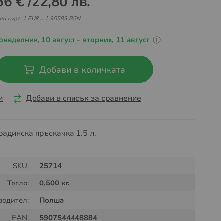
66 €
/
22,80 лв.
ен курс: 1 EUR = 1.95583 BGN
онеделник, 10 август - вторник, 11 август
Добави в количката
и
Добави в списък за сравнение
радинска пръскачка 1.5 л.
SKU:
25714
Тегло:
0,500 кг.
водител:
Полша
EAN:
5907544448884