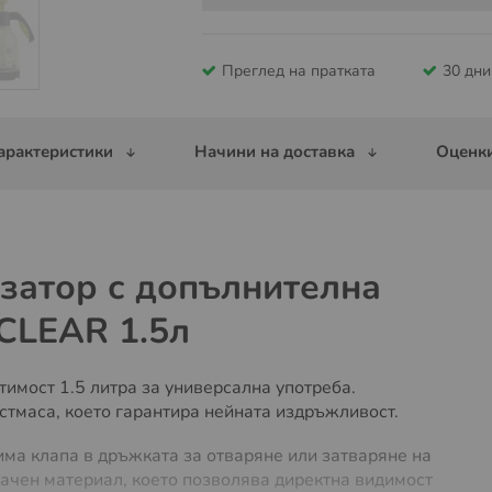
Преглед на пратката
30 дн
арактеристики
Начини на доставка
Оценки
затор с допълнителна
CLEAR 1.5л
имост 1.5 литра за универсална употреба.
стмаса, което гарантира нейната издръжливост.
има клапа в дръжката за отваряне или затваряне на
рачен материал, което позволява директна видимост