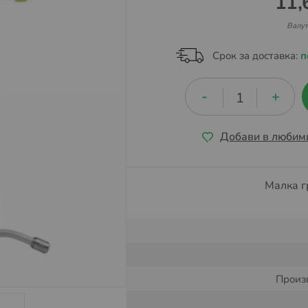
11,
Валут
Срок за доставка:
п
Добави в любим
Малка г
Произ