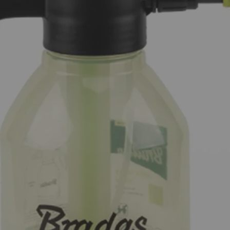
редена в EASYBOX, периодите на съхранение на пратките са
 тя бива пренасочена към подателя.
е на
https://sameday.bg/easybox/
и
https://sameday.bg/freque
BOX, може да намерите на
https://sameday.bg/pravila-i-uslov
 бъдат закупени и на място от нашия фирмен магазин с адр
ни дни на физическият магазин Събота и Неделя.
земете директно от нашия магазин има складова наличност,
черпана наличност към момента на подаване на поръчката е
осителя на дадения продукт. При телефонния разговор за 
 покупки. Вие имате право да се откажете от поръчката, а