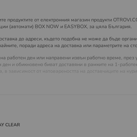
е продуктите от електронния магазин продукти OTROVI.COM
анции (автомати) BOX NOW и EASYBOX, за цяла България.
ставка до адреси, където подобна не може да бъде органи
йните, поради адреса на доставка или параметрите на сток
 на работен ден или направени извън работно време, през у
 ден и обикновено биват доставяни в рамките на 1-работен
а, в зависимост от натовареността на доставчиците на кури
ма правото да поиска различни условия на доставка, в с
а поръчки на стойност над
25.56 €/
49.00 лв.
и с общо тег
а куриерската фирма. Повече за Тарифите на доставчиците
требителя да заплати изцяло или частично транспортните 
продукт и адреса на доставка. Клиентът ще бъде уведомен 
 е приемлива.
AY CLEAR
томатично ще получите имейл с линк за проследяване на в