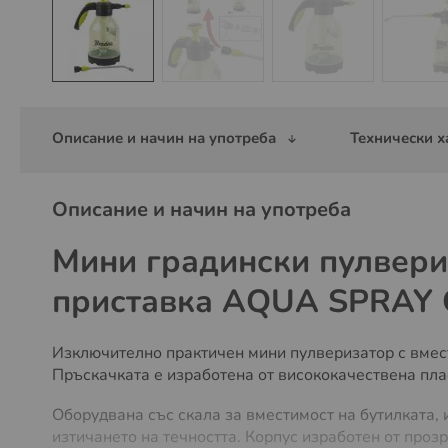
Преминете
към
началото
Описание и начин на употреба
Технически х
на
галерия
със
Описание и начин на употреба
снимки
Мини градински пулвери
приставка AQUA SPRAY 
Изключително практичен мини пулверизатор с вмест
Пръскачката е изработена от висококачествена пла
Оборудвана със скала за вместимост на бутилката, 
изтичането на течността. Корпус изработен от проз