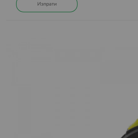
Изпрати
При поръчка с доставка до автомат на BOX NOW ня
през нашият сайт.
Също така при тази услуга не се предлага опция
„П
Пратката може да бъде взета в рамките на 48 часа
48 часа през интернет страницата на BOX NOW
htt
пренасочена към подателя.
Повече за как работи услугата, можете да намерит
Повече за Общите условия за доставка чрез BOX 
Условия за доставка до EASYBOX автомати.
Извършват се доставка за цяла България. Актуалн
Плащането се извършва с банкова карта през платф
Също така при тази услуга не се предлага опция
„П