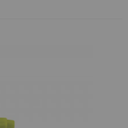
Плащането трябва да се направи с банкова карта
за престой може да бъде удължено безплатно с още
ката не бъде взета в обозначеното време, тя бива
r-shipping-services
е да намерите тук:
https://sameday.bg/easybox/