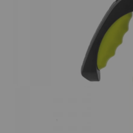
В зависимост от това кога вашата пратка е била за
Неделя – Четвъртък: 48 часа
Петък – Събота: 72 часа
Ако пратката не бъде взета в обозначеното време,
Повече за как работи услугата, можете да намерит
Повече за Общите условия за доставка чрез EASY
Условия за доставка до наш магазин:
Всички продукти от магазина OTROVI.COM – могат да
всеки работен ден между 9.00 - 18.00 часа. Почив
За да сте сигурни, че продукта който желаете да в
на цена според тарифният Ви план).
Срокът за окомплектоване на стоките, които са с из
срока на доставка до нас от производителя или вн
бъдат окомплектовани и предадени на куриер Вашите