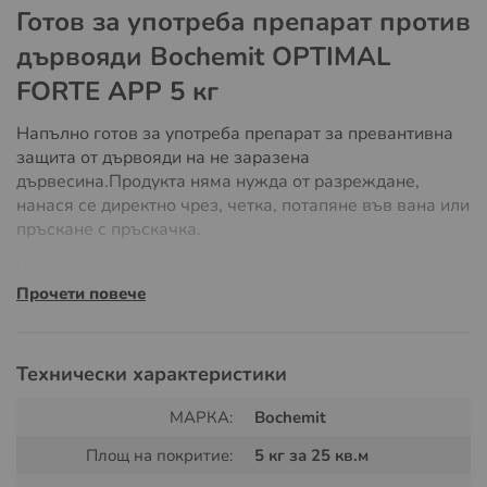
Готов за употреба препарат против
дървояди Bochemit OPTIMAL
FORTE APP 5 кг
Напълно готов за употреба препарат за превантивна
защита от дървояди на не заразена
дървесина.Продукта няма нужда от разреждане,
нанася се директно чрез, четка, потапяне във вана или
пръскане с пръскачка.
Инсектицида против дървояди е напълно безцветен и
Прочети повече
подходящ за третиране на дърво със нанасяне на
следващо цветно покритие лак или боя. Препарата се
предлага в различни разфасовки
1кг готов за
употреба инсектицид срещу дървояди,
за по големи
Технически характеристики
площи може да използвате 5 кг готов за употреба
препарат.
МАРКА:
Bochemit
Площ на покритие:
5 кг за 25 кв.м
Ако имате да защитите голяма покривна конструкция
или друг вид дървена конструкция може да