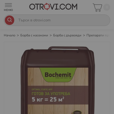
0
Начало
Борба с насекоми
Борба с дървояди
Препарати прот
Преминете
към
края
на
галерията
на
изображенията