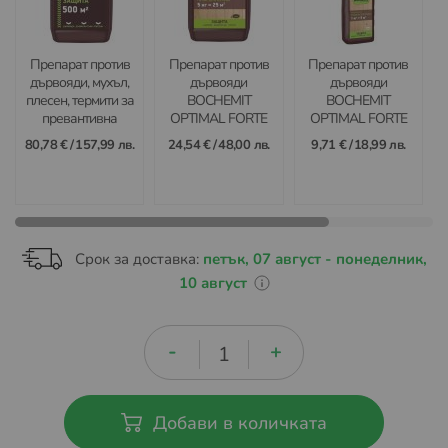
Препарат против
Препарат против
Препарат против
дървояди, мухъл,
дървояди
дървояди
плесен, термити за
BOCHEMIT
BOCHEMIT
превантивна
OPTIMAL FORTE
OPTIMAL FORTE
защита на дърво
APP 5кг
APP 1кг
80,78 €
/
157,99 лв.
24,54 €
/
48,00 лв.
9,71 €
/
18,99 лв.
BOCHEMIT OPTI
F+t– 5 л
B
Срок за доставка:
петък, 07 август - понеделник,
10 август
Добави в количката