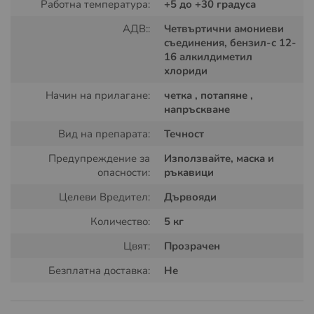
Работна температура:
+5 до +30 градуса
използвате концентрат, който се разрежда с вода той
се предлага в две опаковки
1 кг за малки площи
и
5 кг
АДВ::
Четвъртични амониеви
съединения, бензил-с 12-
за по-големи площи
.
16 алкилдиметил
хлориди
Начин на прилагане:
четка , потапяне ,
напръскване
Вид на препарата:
Течност
Предупреждение за
Използвайте, маска и
опасности:
ръкавици
Целеви Вредител:
Дървояди
Какво представлява препарата за
Количество:
5 кг
защита от дървояди BOCHEMIT
Цвят:
Прозрачен
OPTIMAL FORTE APP:
Безплатна доставка:
Не
BOCHEMIT OPTIMAL FORTE APP е готов за употреба
концентиран препарат за предварителна импрегнация
на нова или стара не заразена с дървояди дървесина.