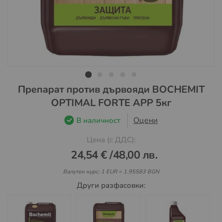
Преминете
Препарат против дървояди BOCHEMIT
към
OPTIMAL FORTE APP 5кг
началото
на
Оцени
В наличност
галерия
Цена (с ДДС):
със
снимки
24,54 €
/
48,00 лв.
Валутен курс: 1 EUR = 1.95583 BGN
Други разфасовки: