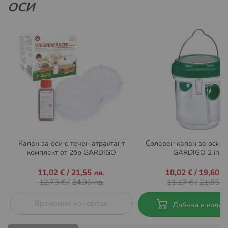
ОСИ
Капан за оси с течен атрактант
Соларен капан за оси и
комплект от 2бр GARDIGO
GARDIGO 2 in 1
Промо
11,02 €
/
21,55 лв.
Промо
10,02 €
/
19,60 л
цена
цена
12,73 €
/
24,90 лв.
11,17 €
/
21,85 лв
Временно изчерпан
Добави в колич