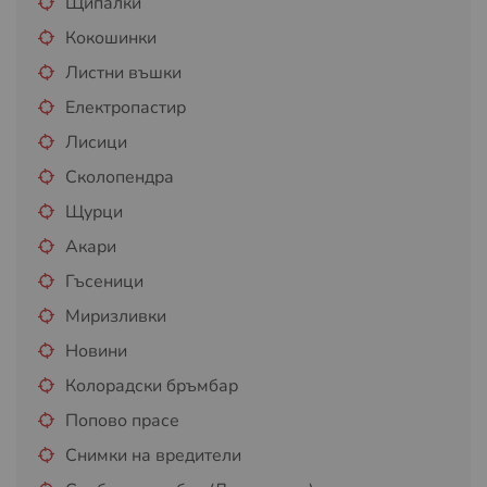
Щипалки
Кокошинки
Листни въшки
Електропастир
Лисици
Сколопендра
Щурци
Акари
Гъсеници
Миризливки
Новини
Колорадски бръмбар
Попово прасе
Снимки на вредители