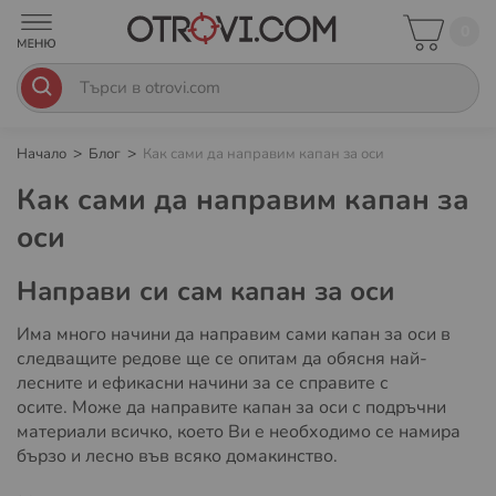
0
Начало
Блог
Как сами да направим капан за оси
Как сами да направим капан за
оси
Направи си сам капан за оси
Има много начини да направим сами капан за оси в
следващите редове ще се опитам да обясня най-
лесните и ефикасни начини за се справите с
осите. Може да направите капан за оси с подръчни
материали всичко, което Ви е необходимо се намира
бързо и лесно във всяко домакинство.