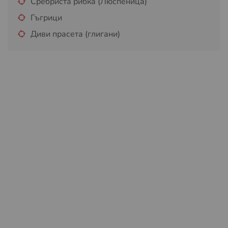
Сребриста рибка (Люспеница)
Гъгрици
Диви прасета (глигани)