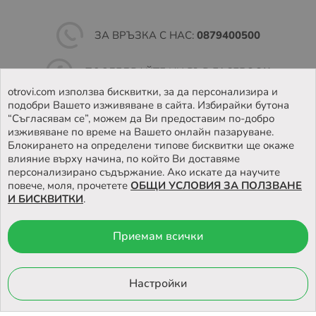
ЗА ВРЪЗКА С НАС:
0879400500
ПОСЛЕДВАЙТЕ НИ ВЪВ
FACEBOOK
otrovi.com използва бисквитки, за да персонализира и
подобри Вашето изживяване в сайта. Избирайки бутона
НАМЕРЕТЕ
НАШИЯТ МАГАЗИН
“Съгласявам се”, можем да Ви предоставим по-добро
изживяване по време на Вашето онлайн пазаруване.
Блокирането на определени типове бисквитки ще окаже
влияние върху начина, по който Ви доставяме
персонализирано съдържание. Ако искате да научите
повече, моля, прочетете
ОБЩИ УСЛОВИЯ ЗА ПОЛЗВАНЕ
И БИСКВИТКИ
.
Приемам всички
© 2026 Otrovi.com. Всички права запазени ™ |
Карта на сайта
Онлайн магазин
Настройки
от