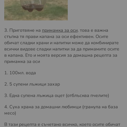
3. Приготвяне на
примамка за оси
. това е важна
стъпка тя прави капана за оси ефективен. Осите
обичат сладки храни и напитки може да комбинирате
всички видове сладки напитки за да примамите осите
в капана. Ето и моята версия за домашна рецепта за
примамка за оси
1. 100мл. вода
2. 5 супени лъжици захар
3. Една супена лъжица оцет (отблъсква пчелите)
4. Суха храна за домашни любимци (гранула на база
месо)
В тази рецепта е съчетано всичко, което осите обичат