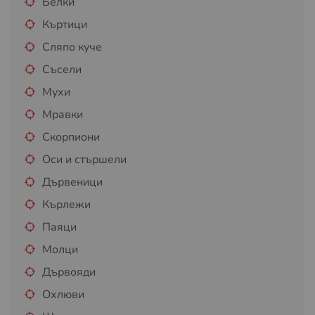
Белки
Къртици
Сляпо куче
Съсели
Мухи
Мравки
Скорпиони
Оси и стършели
Дървеници
Кърлежи
Паяци
Молци
Дървояди
Охлюви