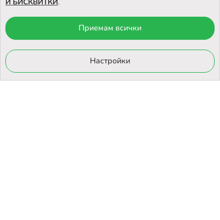
И БИСКВИТКИ
.
Приемам всички
© 2026 Otrovi.com. Всички права запазени ™ |
Карта на сайта
Онлайн магазин
Настройки
от