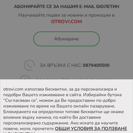
АБОНИРАЙТЕ СЕ ЗА НАШИЯ E-MAIL БЮЛЕТИН
Научавайте първи за новини и промоции в
OTROVI.COM
Абониране
ЗА ВРЪЗКА С НАС:
0879400500
ПОСЛЕДВАЙТЕ НИ ВЪВ
FACEBOOK
otrovi.com използва бисквитки, за да персонализира и
подобри Вашето изживяване в сайта. Избирайки бутона
НАМЕРЕТЕ
НАШИЯТ МАГАЗИН
“Съгласявам се”, можем да Ви предоставим по-добро
изживяване по време на Вашето онлайн пазаруване.
Блокирането на определени типове бисквитки ще окаже
влияние върху начина, по който Ви доставяме
персонализирано съдържание. Ако искате да научите
повече, моля, прочетете
ОБЩИ УСЛОВИЯ ЗА ПОЛЗВАНЕ