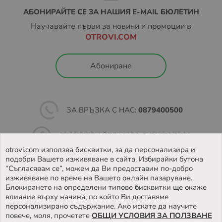
АБОНИРАЙТЕ СЕ ЗА НАШИЯ E-MAIL БЮЛЕТИН
Научавайте първи за новини и промоции в
OTROVI.COM
Абониране
ЗА ВРЪЗКА С НАС:
0879400500
ПОСЛЕДВАЙТЕ НИ ВЪВ
FACEBOOK
otrovi.com използва бисквитки, за да персонализира и
подобри Вашето изживяване в сайта. Избирайки бутона
НАМЕРЕТЕ
НАШИЯТ МАГАЗИН
“Съгласявам се”, можем да Ви предоставим по-добро
изживяване по време на Вашето онлайн пазаруване.
Блокирането на определени типове бисквитки ще окаже
влияние върху начина, по който Ви доставяме
персонализирано съдържание. Ако искате да научите
повече, моля, прочетете
ОБЩИ УСЛОВИЯ ЗА ПОЛЗВАНЕ