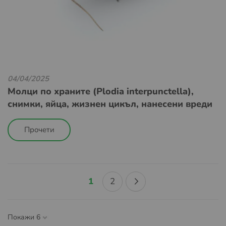
04/04/2025
Молци по храните (Plodia interpunctella),
снимки, яйца, жизнен цикъл, нанесени вреди
Прочети
Страница
В
Страница
Страница
Напред
1
2
момента
Покажи
четете