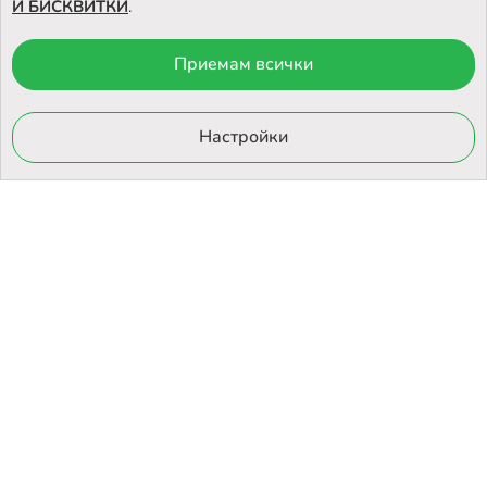
И БИСКВИТКИ
.
Приемам всички
© 2026 Otrovi.com. Всички права запазени ™ |
Карта на сайта
Онлайн магазин
Настройки
от