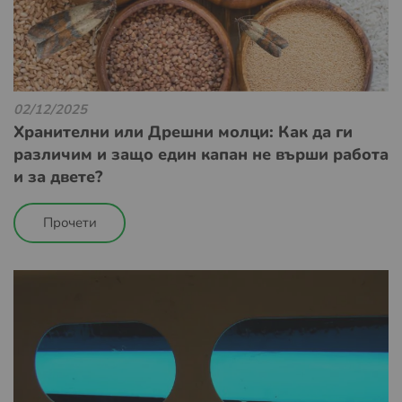
02/12/2025
Хранителни или Дрешни молци: Как да ги
различим и защо един капан не върши работа
и за двете?
Прочети