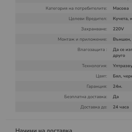
Категория на потребителите:
Масова
Целеви Вредител:
Кучета, 
Захранване:
220V
Електронен ултразвуков уред се състои от основен
защитен кожух, предназначен за монтаж на открит
Монтаж и приложение:
Външен,
кабел:
Влагозащита :
Да се из
друго
1.
Отвори за закрепване
2.
Защитен кожух
Технология:
Ултразв
3.
Основен модул
Цвят:
Бял, чер
4.
Светодиод индикатор
5.
Кабел на адаптера
Гаранция:
24м.
6.
Захранващ адаптер 220VAC/9VDC
Безплатна доставка:
Да
Електронният ултразвуков уред се монтира върху ст
Доставка до:
24 часа
защитния си кожух, в който само с едно приплъзван
кожух предпазва уреда от валежи и позволява нег
необходимост.
Начини на доставка