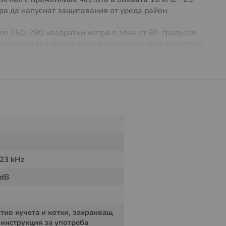
ара да напуснат защитавания от уреда район.
ло 250-280 квадратни метра в зона от 90-градусов
лъчва ултразвуков сигнал постоянно, като честотите
отите служи за това кучета, котките и дивите
т уреда.
 23 kHz
 dB
тив кучета и котки, захранващ
 инструкция за употреба