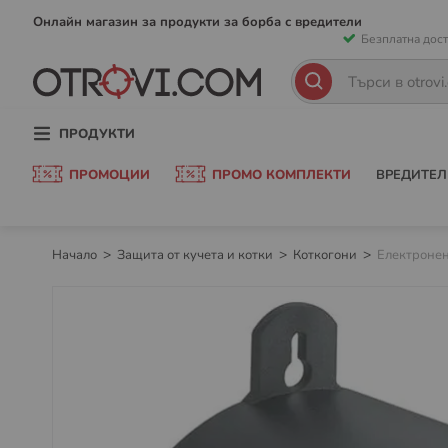
Прескачан
Онлайн магазин за продукти за борба с вредители
Безплатна дост
към
съдържани
Търсене
Търсене
ПРОДУКТИ
ПРОМОЦИИ
ПРОМО КОМПЛЕКТИ
ВРЕДИТЕЛ
Начало
Защита от кучета и котки
Коткогони
Електронен
Преминете
към
края
на
галерията
на
изображенията