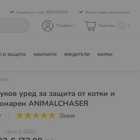
Свържи се с нас: 0879400500
30 дни право на връщане
0
Профил
Количка
Е И ЗАЩИТА
КОНТАКТИ
ВРЕДИТЕЛИ
МАРКИ
ASER
уков уред за защита от котки и
ционарен ANIMALCHASER
Оцени
т
5
5
Цена (с ДДС):