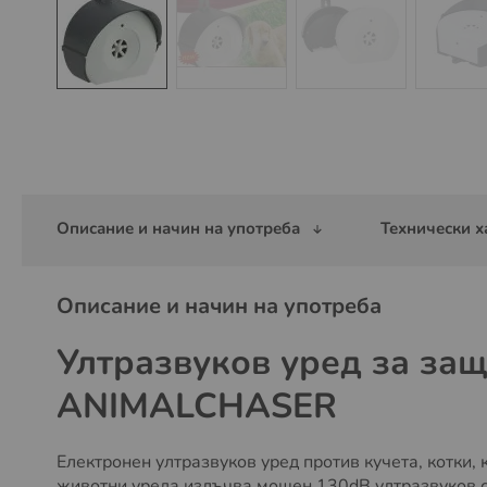
Преминете
към
началото
на
галерия
със
Описание и начин на употреба
Технически х
снимки
Описание и начин на употреба
Ултразвуков уред за защ
ANIMALCHASER
Електронен ултразвуков уред против кучета, котки, 
животни уреда излъчва мощен 130dB ултразвуков си