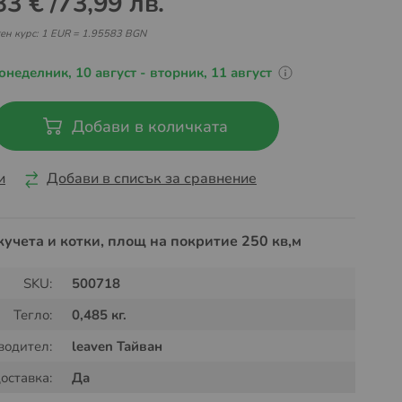
83 €
/
73,99 лв.
ен курс: 1 EUR = 1.95583 BGN
онеделник, 10 август - вторник, 11 август
Добави в количката
и
Добави в списък за сравнение
кучета и котки, площ на покритие 250 кв,м
SKU:
500718
Тегло:
0,485 кг.
водител:
leaven Тайван
оставка:
Да