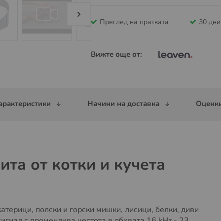
Преглед на пратката
30 дн
Вижте още от:
арактеристики
Начини на доставка
Оценки
ита от котки и кучета
катерици, полски и горски мишки, лисици, белки, диви
гнал с променлива честота в обхвата 16 kHz - 23