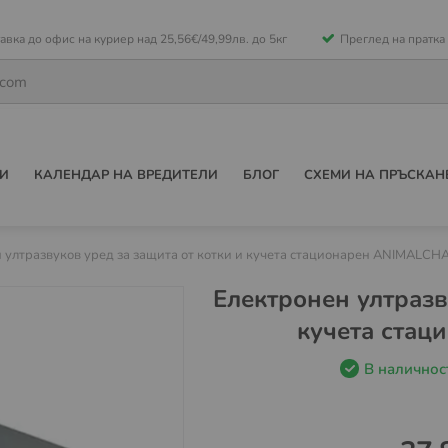
е
авка до офис на куриер над 25,56€/49,99лв. до 5кг
Преглед на пратка
ето
И
КАЛЕНДАР НА ВРЕДИТЕЛИ
БЛОГ
СХЕМИ НА ПРЪСКАН
 ултразвуков уред за защита от котки и кучета стационарен ANIMALCH
Електронен ултразв
кучета ста
В наличнос