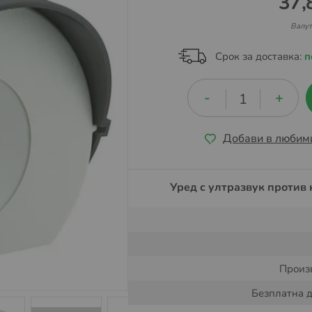
37,
Валут
Срок за доставка:
п
Добави в любим
Уред с ултразвук против 
Произ
Безплатна д