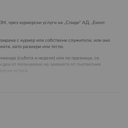
, чрез куриерски услуги на „Спиди“ АД, „Еконт
зирана с куриер или собствени служители, или ако
ата, като размери или тегло.
икенда (събота и неделя) или по празници, се
 ден от получаване на заявката от съответния
ерски услуги.
лучай на нужда. Предлагаме
безплатна доставка до
ло до
5 кг
. За поръчки с по-голямо тегло или
 на куриерски услуги, можете да намерите
ТУК
.
разходи за много обемни и тежки пратки. Същите
предварително и има право да се откаже от