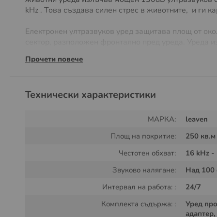
kHz . Това създава силен стрес в животните, и ги к
Електронен ултразвуков уред защитава площ от око
сектор, разположен фронтално пред уреда. Уреда из
варират между 16 kHz - 23 kHz тази промяна на чест
Прочети повече
животни да не привикнат към ултразвука излъчван о
Технически характеристики
МАРКА:
leaven
Площ на покритие:
250 кв.м
Честотен обхват:
16 kHz -
Звуково налягане:
Над 100
Интервал на работа: :
24/7
Комплекта съдържа: :
Уред про
адаптер,