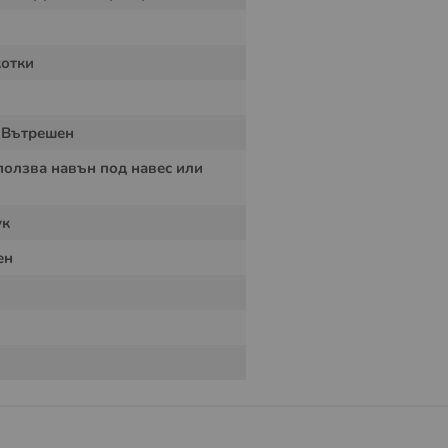
котки
 модул включващ ултразвуков излъчвател, специален
о и захранващ адаптер 220VAC/9VDC с 6 метров
 Вътрешен
ползва навън под навес или
ук
ен
ена, ограда, пощенска кутия или дърво, посредством
е се поставя основния модул на уреда. Защитният
овото лесно демонтиране и съхранение при