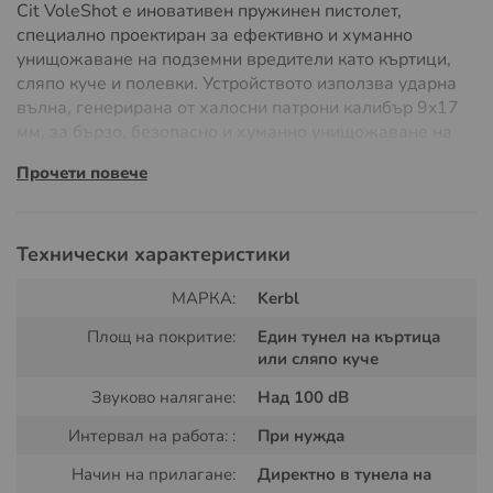
Cit VoleShot е иновативен пружинен пистолет,
специално проектиран за ефективно и хуманно
унищожаване на подземни вредители като къртици,
сляпо куче и полевки. Устройството използва ударна
вълна, генерирана от халосни патрони калибър 9x17
мм, за бързо, безопасно и хуманно унищожаване на
вредителите. Изработен от издръжлива, устойчива на
Прочети повече
атмосферни влияния специална стомана, VoleShot е
лесен за поддръжка и употреба. Пуружинният
пистолет разполага с допълнителен предпазител за
защита срещу случайно задействане и сух изтрел.
Технически характеристики
МАРКА:
Kerbl
Площ на покритие:
Един тунел на къртица
или сляпо куче
Звуково налягане:
Над 100 dB
Интервал на работа: :
При нужда
Начин на прилагане:
Директно в тунела на