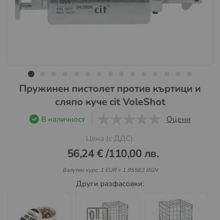
Преминете
Пружинен пистолет против къртици и
към
сляпо куче cit VoleShot
началото
на
Оцени
В наличност
галерия
0
1
5
Цена (с ДДС):
със
снимки
56,24 €
/
110,00 лв.
Валутен курс: 1 EUR = 1.95583 BGN
Други разфасовки: