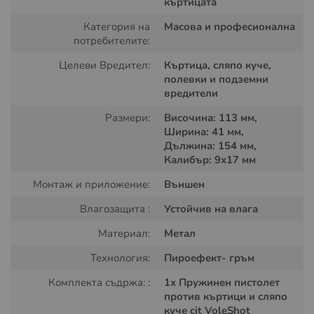
къртицата
Основни характеристики
Категория на
Масова и професионална
потребителите:
Висока ефективност
: Действа дори при дебел слой
пръст пред спусъка на дулото.
Целеви Вредител:
Къртица, сляпо куче,
полевки и подземни
Повишена безопасност
: Допълнителен предпазен
вредители
щифт за предотвратяване на случайно задействане
Размери:
Височина: 113 мм,
(сух изтрел).
Ширина: 41 мм,
Дължина: 154 мм,
Издръжливост
: Изработен от специална стомана,
Калибър: 9x17 мм
устойчива на атмосферни влияния.
Монтаж и приложение:
Външен
Лесна употреба
: Интуитивен механизъм за бързо
пускане в експлоатация.
Влагозащита :
Устойчив на влага
Подробно ръководство
: Включени са инструкции за
Материал:
Метал
безопасност и правилна експлоатация.
Технология:
Пироефект- гръм
Начин на употреба
Комплекта съдржа: :
1x Пружинен пистолет
против къртици и сляпо
куче cit VoleShot