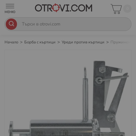
0
Начало
Борба с къртици
Уреди против къртици
Пружинен пис
Преминете
към
края
на
галерията
на
изображенията