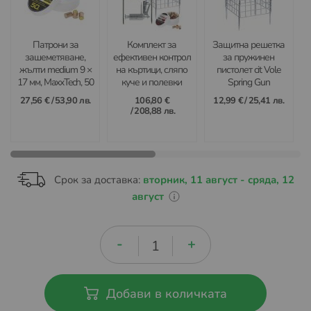
Патрони за
Комплект за
Защитна решетка
зашеметяване,
ефективен контрол
за пружинен
жълти medium 9 ×
на къртици, сляпо
пистолет cit Vole
17 мм, MaxxTech, 50
куче и полевки
Spring Gun
бр.
Kerbl VoleShot
27,56 €
/
53,90 лв.
106,80 €
12,99 €
/
25,41 лв.
/
208,88 лв.
Срок за доставка:
вторник, 11 август - сряда, 12
август
Добави в количката