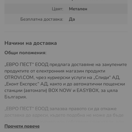
Подготовка
:
Цвят:
Метален
Издърпайте притискащата част и фиксирайте
предпазителя.
Безплатна доставка:
Да
Поставете
патрон 9x17 мм
в държача и го
завинтете напълно.
Начини на доставка
Инсталиране на капана
:
Общи положения
:
Поставете устройството в активен тунел на
„ЕВРО ПЕСТ“ ЕООД предлага доставяне на закупените
вредителя.
продуктите от електронния магазин продукти
OTROVI.COM, чрез куриерски услуги на „Спиди“ АД,
Уверете се, че устройството е стабилно
„Еконт Експрес“ АД, както и до автоматични пощенски
закрепено.
станции (автомати) BOX NOW и EASYBOX, за цяла
България.
Задействане
:
„ЕВРО ПЕСТ“ ЕООД запазва правото си да откаже
Когато вредителят се опита да затвори тунела,
доставка до адреси, където подобна не може да бъде
той ще активира спусъка.
организирана с куриер или собствени служители, или
Прочети повече
Ударната вълна ще убие вредителя мигновено и
ако разходите на доставка значително надвишават