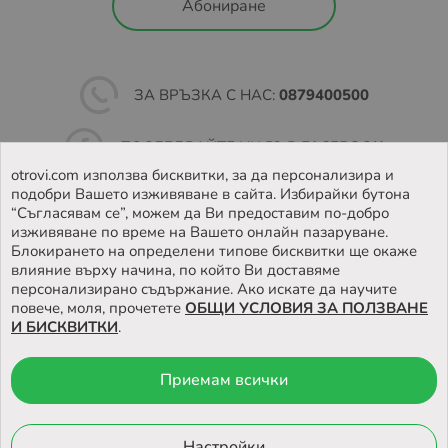
пратките са както следва:
Абониране
Неделя – Четвъртък: 48 часа
Петък – Събота: 72 часа
ЗА ВРЪЗКА С НАС:
0879400500
Ако пратката не бъде взета в обозначеното време, тя
бива пренасочена към подателя.
ПОСЛЕДВАЙТЕ НИ ВЪВ
FACEBOOK
Повече за как работи услугата, можете да намерите на
otrovi.com използва бисквитки, за да персонализира и
https://sameday.bg/easybox/
и
подобри Вашето изживяване в сайта. Избирайки бутона
НАМЕРЕТЕ
НАШИЯТ МАГАЗИН
https://sameday.bg/frequent-questions/easybox-
“Съгласявам се”, можем да Ви предоставим по-добро
dostavka/
изживяване по време на Вашето онлайн пазаруване.
Блокирането на определени типове бисквитки ще окаже
влияние върху начина, по който Ви доставяме
Повече за Общите условия за доставка чрез
персонализирано съдържание. Ако искате да научите
EASYBOX, може да намерите на
повече, моля, прочетете
ОБЩИ УСЛОВИЯ ЗА ПОЛЗВАНЕ
https://sameday.bg/pravila-i-usloviya-za-predostavyane-
И БИСКВИТКИ
.
na-n/
Условия за доставка до наш магазин:
Приемам всички
© 2026 Otrovi.com. Всички права запазени ™ |
Карта на сайта
Всички продукти от магазина OTROVI.COM – могат да
бъдат закупени и на място от нашия фирмен магазин с
Онлайн магазин
Настройки