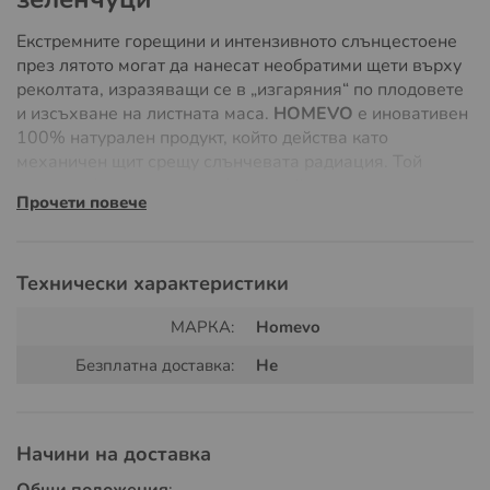
Екстремните горещини и интензивното слънцестоене
през лятото могат да нанесат необратими щети върху
реколтата, изразяващи се в „изгаряния“ по плодовете
и изсъхване на листната маса.
HOMEVO
е иновативен
100% натурален продукт, който действа като
механичен щит срещу слънчевата радиация. Той
създава фин отразяващ филм, който регулира
Прочети повече
температурата на растението и предотвратява
прекомерното изпарение на влага, гарантирайки
сочни и здрави плодове дори в най-горещите дни.
Технически характеристики
Минерална технология за по-добра
МАРКА:
Homevo
фотосинтеза
Безплатна доставка:
Не
HOMEVO не само защитава, но и подобрява
жизнените процеси в растенията чрез своите
естествени съставки:
Начини на доставка
Каолин:
Този минерал образува светъл слой, който
отразява UV и инфрачервените лъчи. По този начин
Общи положения
: