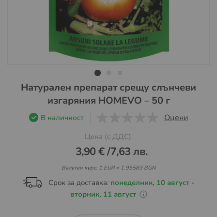
Преминете
Натурален препарат срещу слънчеви
към
изгаряния HOMEVO – 50 г
началото
на
Оцени
В наличност
галерия
0
1
5
Цена (с ДДС):
със
снимки
3,90 €
/
7,63 лв.
Валутен курс: 1 EUR = 1.95583 BGN
Срок за доставка:
понеделник, 10 август -
вторник, 11 август