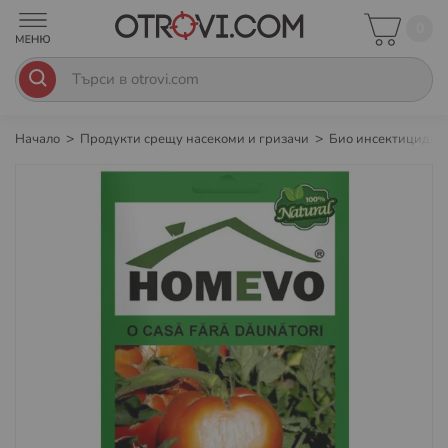
0
Начало
Продукти срещу насекоми и гризачи
Био инсектициди
Преминете
към
края
на
галерията
на
изображенията