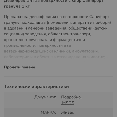
Дезинфектант за повърхности с хлор Санифорт
гранула 1 кг
Препарат за дезинфекция на повърхности Санифорт
гранулу подходящ за (помещения, апарати и прибори)
в здравни и лечебни заведения, обществени (детски,
социални) заведения, обществен транспорт,
хранително-вкусовата и фармацевтични
промишлености, повърхности във
ветеринарномедицински клиники, амбулатории,
лаборатории и в обекти за отглеждане на животни; -
Дезинфекция на бели текстилни тъкани (бельо,
Прочети повече
работно облекло, кърпи и други) в здравни и лечебни
заведения, в хотели, в обекти за производство на
храни, във фармацевтични предприятия, и в обекти с
обществено предназначение; - Дезинфекция на
Технически характеристики
лабораторна стъклария; - Дезинфекция на кухненска
посуда в здравни и лечебни заведения; -
Документи:
Подробно
Дезинфекция на стъклен амбалаж в обекти за
MSDS
производство на храни; - Дезинфекция на санитарно
МАРКА:
Живас
оборудване (мивки, вани, тоалетни чинии и др.) в