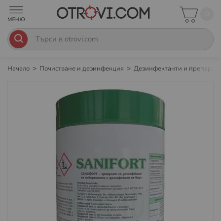
0
Начало
Почистване и дезинфекция
Дезинфектанти и препарат
Преминете
към
края
на
галерията
на
изображенията