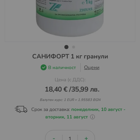
Преминете
САНИФОРТ 1 кг гранули
към
Оцени
В наличност
началото
на
Цена (с ДДС):
галерия
18,40 €
/
35,99 лв.
със
снимки
Валутен курс: 1 EUR = 1.95583 BGN
Срок за доставка:
понеделник, 10 август -
вторник, 11 август