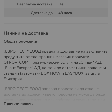
здравни и лечебни заведения; - Дезинфекция на кръв,
Безплатна доставка:
Не
урина и фекални маси; - Изгрждане на
Доставка до:
48 часа.
дезинфекзионни бариери при локални инфекциозни
огнища (шап, чума по животните, птичи грип), на
контролно-пропусквателни пунктове и др.
Начини на доставка
Активните вещества :
Общи положения
:
Натриев дихлоризоцианурат (дихидрат):
Гранулат: мин. 99g /100 g, Активен хлор: мин. 56 %
„ЕВРО ПЕСТ“ ЕООД предлага доставяне на закупените
Ефервесцентни таблети: всяка таблетка отделя
продуктите от електронния магазин продукти
активен хлор мин. 1.40 g
OTROVI.COM, чрез куриерски услуги на „Спиди“ АД,
„Еконт Експрес“ АД, както и до автоматични пощенски
ВИД НА БИОЦИДНИЯ ПРЕПАРАТ:
станции (автомати) BOX NOW и EASYBOX, за цяла
България.
Гранули или ефервесцентни таблети - Цвят – бял -
Мирис – специфичен на хлор. - рН на разтвор (1%) –
„ЕВРО ПЕСТ“ ЕООД запазва правото си да откаже
5,5- 7,0 - Готовият разтвор o отделя слаба,
доставка до адреси, където подобна не може да бъде
недразнеща специфична миризма на хлор, след
организирана с куриер или собствени служители, или
употреба не оставя неприятен мирис, има избелващ
Прочети повече
ако разходите на доставка значително надвишават
ефект o няма специални изисквания за температурата
обичайните, поради адреса на доставка или