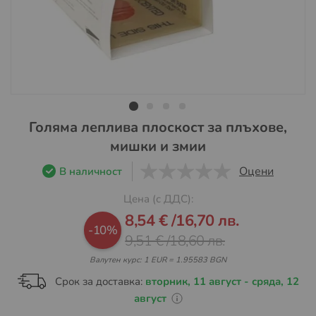
Преминете
Голяма леплива плоскост за плъхове,
към
мишки и змии
началото
на
Оцени
В наличност
галерия
0
1
5
Цена (с ДДС):
със
Промо
снимки
8,54 €
/
16,70 лв.
цена
-10%
9,51 €
/
18,60 лв.
Валутен курс: 1 EUR = 1.95583 BGN
Срок за доставка:
вторник, 11 август - сряда, 12
август