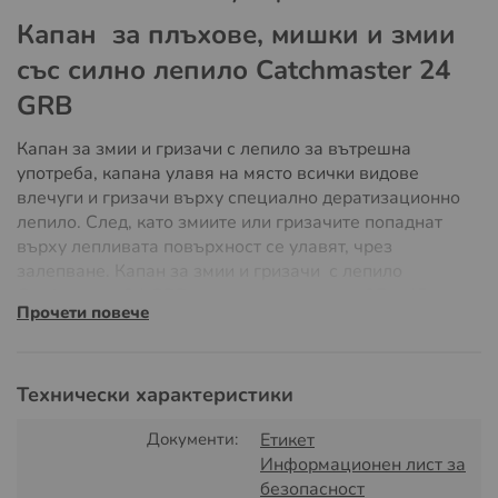
Капан
за плъхове, мишки и змии
със силно лепило
Catchmaster 24
GRB
Капан за змии и гризачи с лепило за вътрешна
употреба, капана улавя на място всички видове
влечуги и гризачи върху специално дератизационно
лепило. След, като змиите или гризачите попаднат
върху лепливата повърхност се улавят, чрез
залепване. Капан за змии и гризачи с лепило
Catchmaster 24 GRB е с големи размери 27 х 45 см.
Прочети повече
Той и може да улови множество различни по вид
вредители в това число и пълзящи насекоми. Капан за
змии с лепило позволява да се заложи цял, разгънат
Технически характеристики
или сгънат, като тунел. Този капан за змии, мишки и
плъхове е предназначен за вътрешна употреба или
Документи:
Етикет
външна под навес, не може да бъде мокред от дъжд и
Информационен лист за
вода.
безопасност