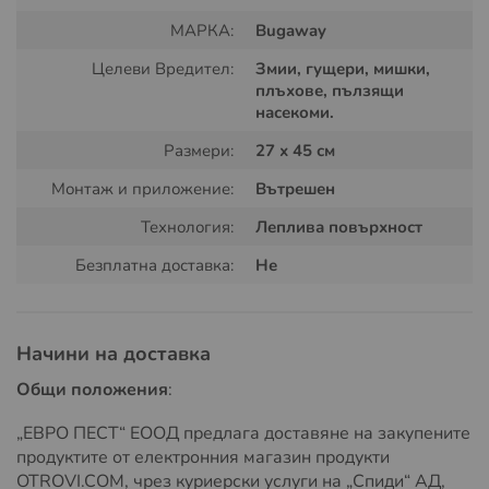
МАРКА:
Bugaway
Безотровен капан с лепило за плъхове, мишки и змии,
нетоксичен с аромат на фъстъчено масло, напълно
Целеви Вредител:
Змии, гущери, мишки,
безопасен одобрен за употреба в ресторанти, болници,
плъхове, пълзящи
предприятия и зони за подготовка на хранителни
насекоми.
продукти, домове, вили, къщи и навсякъде, където има
Размери:
27 х 45 см
нужда от него.
Монтаж и приложение:
Вътрешен
Технология:
Леплива повърхност
Безплатна доставка:
Не
Начини на доставка
Общи положения
:
Употреба на капана за змии и
„ЕВРО ПЕСТ“ ЕООД предлага доставяне на закупените
гризачи:
продуктите от електронния магазин продукти
OTROVI.COM, чрез куриерски услуги на „Спиди“ АД,
Капана се използва за улавяне на змии, мишки,