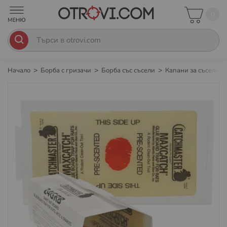
0
Начало
Борба с гризачи
Борба със съсели
Капани за съсели
Преминете
към
края
на
галерията
на
изображенията