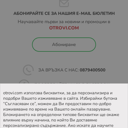
платформата на сайта ни.
Също така при тази услуга не се
АБОНИРАЙТЕ СЕ ЗА НАШИЯ E-MAIL БЮЛЕТИН
предлага опция
„Преглед преди получаване и
Научавайте първи за новини и промоции в
връщане“.
OTROVI.COM
В зависимост от това кога вашата пратка е била
заредена в EASYBOX, периодите на съхранение на
Абониране
пратките са както следва:
Неделя – Четвъртък: 48 часа
Петък – Събота: 72 часа
ЗА ВРЪЗКА С НАС:
0879400500
Ако пратката не бъде взета в обозначеното време, тя
бива пренасочена към подателя.
ПОСЛЕДВАЙТЕ НИ ВЪВ
FACEBOOK
otrovi.com използва бисквитки, за да персонализира и
Повече за как работи услугата, можете да намерите на
подобри Вашето изживяване в сайта. Избирайки бутона
НАМЕРЕТЕ
НАШИЯТ МАГАЗИН
https://sameday.bg/easybox/
и
“Съгласявам се”, можем да Ви предоставим по-добро
https://sameday.bg/frequent-questions/easybox-
изживяване по време на Вашето онлайн пазаруване.
dostavka/
Блокирането на определени типове бисквитки ще окаже
влияние върху начина, по който Ви доставяме
персонализирано съдържание. Ако искате да научите
Повече за Общите условия за доставка чрез