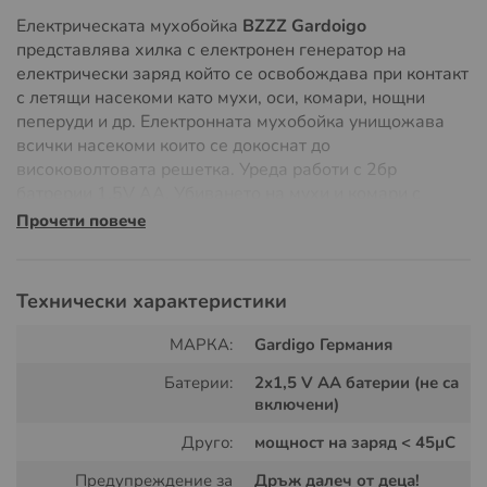
Електрическата мухобойка
BZZZ Gardoigo
представлява хилка с електронен генератор на
електрически заряд който се освобождава при контакт
с летящи насекоми като мухи, оси, комари, нощни
пеперуди и др. Електронната мухобойка унищожава
всички насекоми които се докоснат до
високоволтовата решетка. Уреда работи с 2бр
батрерии 1.5V AA. Убиването на мухи и комари с
конвенционална мухобойка често оставя грозни
Прочети повече
кървави петна по стените. Електрическата мухобойка
Bzzz на Gardigo не мачка вредителите, а ги убива с
високо напрежение. Това поддържа вашите стени
Технически характеристики
чисти от петна на унищожени мухи или комари..
МАРКА:
Gardigo Германия
Батерии:
2x1,5 V AA батерии (не са
включени)
Друго:
мощност на заряд < 45µC
Предупреждение за
Дръж далеч от деца!