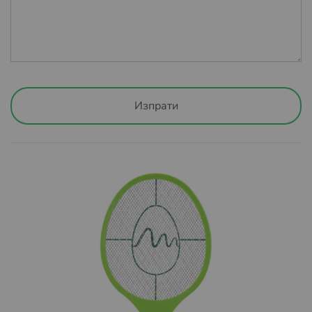
доставчиците на куриерски услуги, можете да
намерите
ТУК
.
„ЕВРО ПЕСТ“ ЕООД запазва правото си да поиска
потребителя да заплати изцяло или частично
транспортните разходи за много обемни и тежки
пратки. Същите разходи ще бъдат уточнени, в
Изпрати
зависимост от самия продукт и адреса на доставка.
Клиентът ще бъде уведомен предварително и има
право да се откаже от поръчката, ако цената на
транспортните разходи не е приемлива.
След като обработим и изпратим вашата поръчка
автоматично ще получите имейл с линк за
проследяване на вашата поръчка, независимо от това
дали пазарувате като регистриран потребител или
като гост. По този начин ще сте информирани за
локацията на вашата пратка и времето необходимо за
доставка до офис на куриер Спиди или Еконт или
избран от вас адрес.