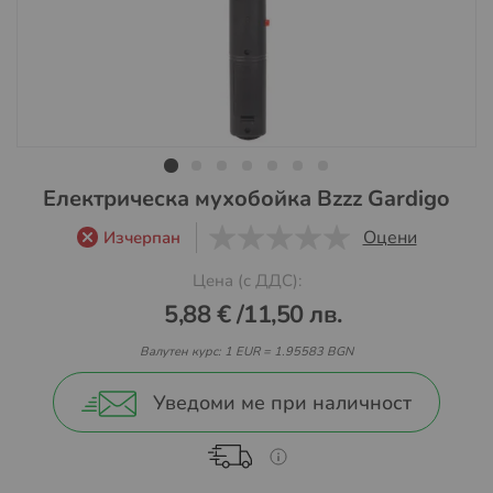
Преминете
Електрическа мухобойка Bzzz Gardigo
към
Оцени
Изчерпан
началото
0
1
5
на
Цена (с ДДС):
галерия
5,88 €
/
11,50 лв.
със
снимки
Валутен курс: 1 EUR = 1.95583 BGN
Уведоми ме при наличност