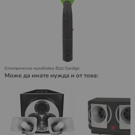
Условия за доставка със Спиди:
Пратката може да бъде доставена до адрес или до
избран от вас офис на Спийди.
Повече за предоставяните от Спиди услуги можете да
намерите на
https://www.speedy.bg/bg/domestic-
services
и
https://www.speedy.bg/bg/faq?category=3
Повече за общите условия на Спиди можете да
намерите на
https://www.speedy.bg/bg/terms-and-
Електрическа мухобойка Bzzz Gardigo
conditions-20230501
Може да имате нужда и от това:
Условия за доставка с Еконт:
Пратката може да бъде доставена до избран от вас
офис на Еконт.
Повече за предоставяните от Еконт куриерски услуги
можете да намерите на:
https://www.econt.com/services/courier-services