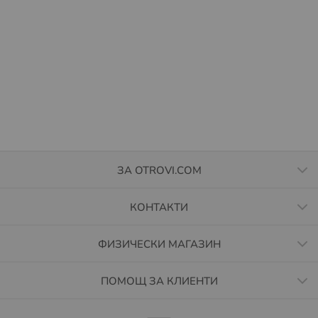
Времето за престой може да бъде удължено
безплатно с още 48 часа през интернет страницата на
BOX NOW
https://boxnow.bg/
, в секция „Проследи
пратката си“. Ако пратката не бъде взета в
обозначеното време, тя бива пренасочена към
подателя.
Повече за как работи услугата, можете да намерите на
https://boxnow.bg/faq
Повече за Общите условия за доставка чрез BOX
ЗА OTROVI.COM
NOW, може да намерите на
https://boxnow.bg/terms-
of-use-for-shipping-services
КОНТАКТИ
Условия за доставка до EASYBOX автомати.
ФИЗИЧЕСКИ МАГАЗИН
Извършват се доставка за цяла България. Актуална
информация за локациите на автоматите на EASYBOX
може да намерите тук:
https://sameday.bg/easybox/
ПОМОЩ ЗА КЛИЕНТИ
Плащането се извършва с банкова карта през