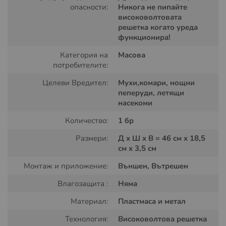
опасности:
Никога не пипайте
високоволтовата
решетка когато уреда
функционира!
Категория на
Масова
Начин на употреба на
потребителите:
електрическата хилка за
Целеви Вредител:
Мухи,комари, нощни
унищожаване на летящи
пеперуди, летящи
насекоми
насекоми:
Количество:
1 бр
След разопаковане поставете батериите /не са
включени в комплекта 1.5V АА/ в електрическата
Размери:
Д x Ш x В = 46 см x 18,5
мухобойка, след като поставите захранването
см x 3,5 см
натиснете и задръжте малкото копче, което се намира
Монтаж и приложение:
Външен, Вътрешен
на дръжката на уреда веднага светва зелен диод
който показва че мухобойката е готова за работа само
Влагозащита :
Няма
тогава уреда работи и може да унищожава насекоми
Материал:
Пластмаса и метал
при пускане на копчето уреда не функционира.
Технология:
Високоволтова решетка
Опитайте се да удряте летящи насекоми с