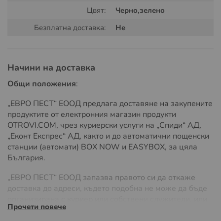
повърхността на металната мрежа. Ако едно насекомо
Цвят:
Черно,зелено
се допре до мрежата на мухобойката, то ще бъде
Безплатна доставка:
Не
убито. Ударените насекоми могат да се почистят от
мрежата с, лекото почукване на мухобойката. Не
използвайте вода за почистване, докато батериите са
в устройството.
Начини на доставка
ВАЖНО!!!:
Общи положения
:
Никога не пипайте високоволтовата решетка когато
„ЕВРО ПЕСТ“ ЕООД предлага доставяне на закупените
уреда функционира.
продуктите от електронния магазин продукти
OTROVI.COM, чрез куриерски услуги на „Спиди“ АД,
„Еконт Експрес“ АД, както и до автоматични пощенски
станции (автомати) BOX NOW и EASYBOX, за цяла
България.
„ЕВРО ПЕСТ“ ЕООД запазва правото си да откаже
доставка до адреси, където подобна не може да бъде
организирана с куриер или собствени служители, или
Прочети повече
ако разходите на доставка значително надвишават
обичайните, поради адреса на доставка или