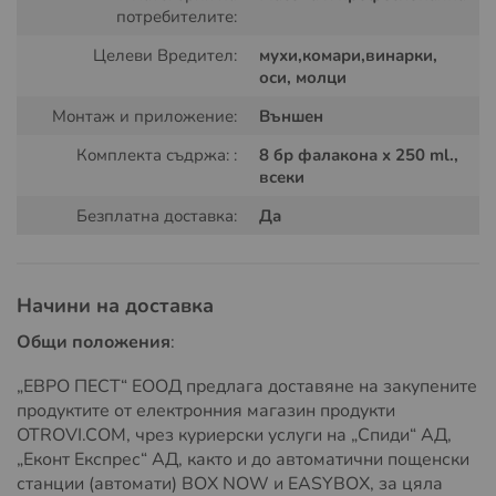
потребителите:
Целеви Вредител:
мухи,комари,винарки,
оси, молци
Монтаж и приложение:
Външен
Комплекта съдржа: :
8 бр фалакона x 250 ml.,
всеки
Безплатна доставка:
Да
Начини на доставка
Общи положения
:
Пълен спектър на действие:
„ЕВРО ПЕСТ“ ЕООД предлага доставяне на закупените
Безмилостен към вредителите
продуктите от електронния магазин продукти
OTROVI.COM, чрез куриерски услуги на „Спиди“ АД,
DISTAIR S
е официално сертифициран инсектицид с
„Еконт Експрес“ АД, както и до автоматични пощенски
Разрешение номер 3500-2 от 29.11.2024 г.
на
станции (автомати) BOX NOW и EASYBOX, за цяла
Министерството на здравеопазването. Продуктът е