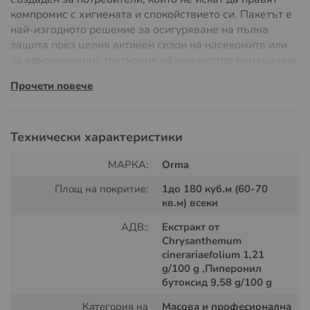
компромис с хигиената и спокойствието си. Пакетът е
най-изгодното решение за осигуряване на пълна
защита през целия активен сезон на насекомите или
за едновременно третиране на множество помещения.
Всеки флакон съдържа професионалната италианска
Прочети повече
формула на
ORMA S.r.l.
, която е еталон за ефикасност
в цяла Европа. С осем пълнителя под ръка, вие
разполагате с мощен арсенал срещу летящите
вредители, като същевременно оптимизирате
Технически характеристики
разходите си. Този комплект е идеален както за
МАРКА:
Orma
големи домакинства и вили, така и за натоварени
търговски обекти, където поддържането на среда без
Площ на покритие:
1до 180 куб.м (60-70
насекоми е задължително изискване.
кв.м) всеки
АДВ::
Екстракт от
Chrysanthemum
cinerariaefolium 1,21
g/100 g ,Пиперонил
бутоксид 9,58 g/100 g
Категория на
Масова и професионална