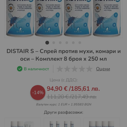
Преминете
DISTAIR S – Спрей против мухи, комари и
към
оси – Комплект 8 броя х 250 мл
началото
на
Оцени
В наличност
галерия
0
1
5
Цена (с ДДС):
със
Промо
снимки
94,90 €
/
185,61 лв.
цена
-14%
111,20 €
/
217,49 лв.
Валутен курс: 1 EUR = 1.95583 BGN
Други разфасовки: