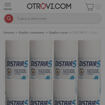
0
Начало
Борба с насекоми
Борба с мухи
DISTAIR S – Спрей про
Преминете
към
края
на
галерията
на
изображенията