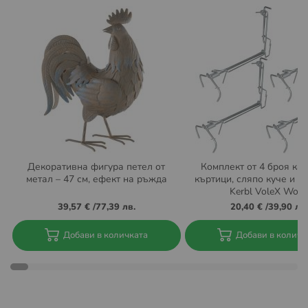
Пратката може да бъде доставена до избран от вас
офис на Еконт.
Повече за предоставяните от Еконт куриерски услуги
можете да намерите на:
https://www.econt.com/services/courier-services
Повече за общите условия на Еконт можете да
намерите на
https://www.econt.com/econt-
express/common-terms
Условия за доставка до BOX NOW автомати:
Декоративна фигура петел от
Комплект от 4 броя ка
метал – 47 см, ефект на ръжда
къртици, сляпо куче и п
Извършват се доставка за цяла България. Актуална
Kerbl VoleX Wolf
информация за локациите на автоматите на BOX NOW
39,57 €
/
77,39 лв.
20,40 €
/
39,90 лв.
може да намерите тук:
https://boxnow.bg/locker-finder
Добави в количката
Добави в количк
При поръчка с доставка до автомат на BOX NOW няма
опция за плащане "Наложен платеж" с плащане в
брой. Плащането трябва да се направи с банкова
карта през нашият сайт.
Професионално качество и