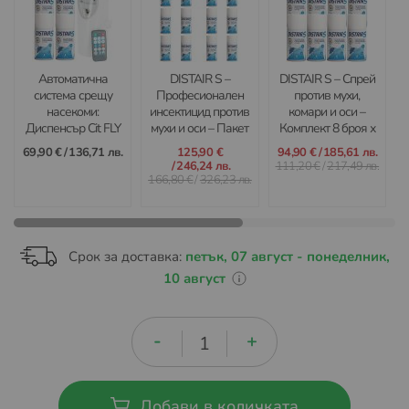
Автоматична
DISTAIR S –
DISTAIR S – Спрей
система срещу
Професионален
против мухи,
насекоми:
инсектицид против
комари и оси –
Диспенсър Cit FLY
мухи и оси – Пакет
Комплект 8 броя х
Booster и 4 броя
12 броя х 250 мл
250 мл
69,90 €
/
136,71 лв.
125,90 €
94,90 €
/
185,61 лв.
DISTAIR S
/
246,24 лв.
111,20 €
/
217,49 лв.
166,80 €
/
326,23 лв.
Срок за доставка:
петък, 07 август - понеделник,
10 август
Добави в количката