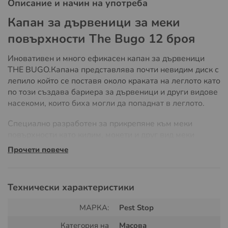
Описание и начин на употреба
Капан за дървеници за меки
повърхности The Bugo 12 броя
Иновативен и много ефикасен капан за дървеници
THE BUGO.Капана представлява почти невидим диск с
лепило който се поставя около краката на леглото като
по този създава бариера за дървеници и други видове
насекоми, които биха могли да попаднат в леглото.
Специално разработен за прикрепяне към меки
повърхности като килим, мокети и друг вид меки
повърхности. Капана улавя дървениците веднага щом
Прочети повече
те се опитата да се качат на леглото. Всяка кутия
капан за дървеници THE BUGO сдържа 12 единични
диска за улов на паразити. Продукта се предлага и във
Технически характеристики
вариант за
употреба на твърди повърхности.
МАРКА:
Pest Stop
Капана за дървеници THE BUGO не съдържа биоциди
и химикали почти не видим след поставяне. С кръгла
Категория на
Масова