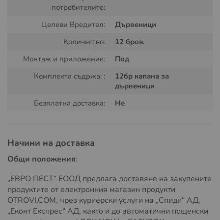
форма, която лесно се разполага около крака на легло
потребителите:
или в близост до тях. Специално лепило за улавяне на
Целеви Вредител:
Дървеници
дървеници и други насекоми което издържа до 8
седмици след поставяне. Бързо открива първите
Количество:
12 броя.
признаци на заразяване с дървеници. Ефективно
решение за наблюдение на наличие преди и след
Монтаж и приложение:
Под
употреба на
препарати за дървеници
.
Комплекта съдржа: :
12бр капана за
дървеници
Безплатна доставка:
Не
Начини на доставка
Общи положения
:
„ЕВРО ПЕСТ“ ЕООД предлага доставяне на закупените
Начин на употреба на капана за
продуктите от електронния магазин продукти
дървеници THE BUGO
OTROVI.COM, чрез куриерски услуги на „Спиди“ АД,
„Еконт Експрес“ АД, както и до автоматични пощенски