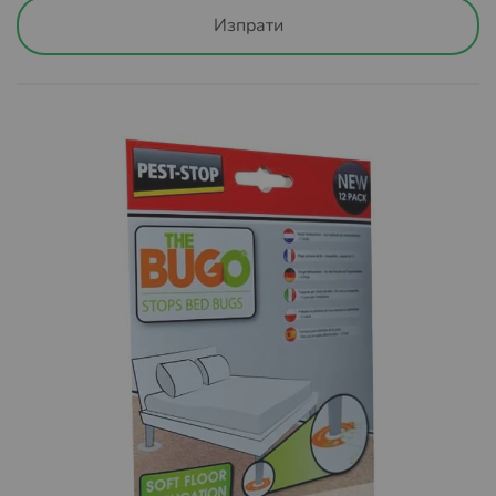
проследяване на вашата поръчка, независимо от това
Изпрати
дали пазарувате като регистриран потребител или
като гост. По този начин ще сте информирани за
локацията на вашата пратка и времето необходимо за
доставка до офис на куриер Спиди или Еконт или
избран от вас адрес.
Условия за доставка със Спиди:
Пратката може да бъде доставена до адрес или до
избран от вас офис на Спийди.
Повече за предоставяните от Спиди услуги можете да
намерите на
https://www.speedy.bg/bg/domestic-
services
и
https://www.speedy.bg/bg/faq?category=3
Повече за общите условия на Спиди можете да
намерите на
https://www.speedy.bg/bg/terms-and-
conditions-20230501
Условия за доставка с Еконт: