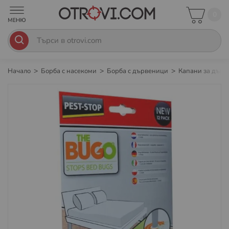
0
Начало
Борба с насекоми
Борба с дървеници
Капани за дър
Преминете
към
края
на
галерията
на
изображенията