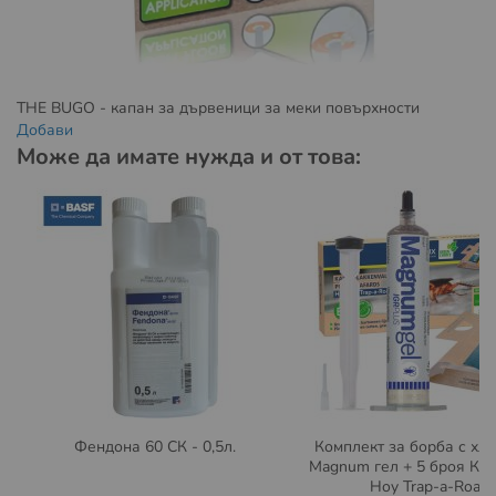
Пратката може да бъде доставена до избран от вас
офис на Еконт.
Повече за предоставяните от Еконт куриерски услуги
THE BUGO - капан за дървеници за меки повърхности
можете да намерите на:
Добави
https://www.econt.com/services/courier-services
Може да имате нужда и от това:
Повече за общите условия на Еконт можете да
намерите на
https://www.econt.com/econt-
express/common-terms
Условия за доставка до BOX NOW автомати:
Извършват се доставка за цяла България. Актуална
информация за локациите на автоматите на BOX NOW
може да намерите тук:
https://boxnow.bg/locker-finder
При поръчка с доставка до автомат на BOX NOW няма
опция за плащане "Наложен платеж" с плащане в
Фендона 60 СК - 0,5л.
Комплект за борба с хл
брой. Плащането трябва да се направи с банкова
Magnum гел + 5 броя Ка
Hoy Trap-a-Roac
карта през нашият сайт.