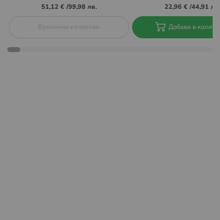
51,12 €
/
99,98 лв.
22,96 €
/
44,91 лв.
Също така при тази услуга не се
Временно изчерпан
Добави в количк
предлага опция
„Преглед преди получаване и
връщане“.
Пратката може да бъде взета в рамките на 48 часа
след нейната доставка до aвтомат на BOX NOW.
Времето за престой може да бъде удължено
безплатно с още 48 часа през интернет страницата на
BOX NOW
https://boxnow.bg/
, в секция „Проследи
пратката си“. Ако пратката не бъде взета в
обозначеното време, тя бива пренасочена към
подателя.
Повече за как работи услугата, можете да намерите на
https://boxnow.bg/faq
Повече за Общите условия за доставка чрез BOX
NOW, може да намерите на
https://boxnow.bg/terms-
of-use-for-shipping-services