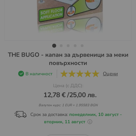
Преминете
THE BUGO - капан за дървеници за меки
към
повърхности
началото
на
Оцени
В наличност
5
5
галерия
Цена (с ДДС):
със
снимки
12,78 €
/
25,00 лв.
Валутен курс: 1 EUR = 1.95583 BGN
Срок за доставка:
понеделник, 10 август -
вторник, 11 август