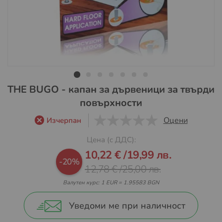
Преминете
THE BUGO - капан за дървеници за твърди
към
повърхности
началото
на
Оцени
Изчерпан
галерия
0
1
5
Цена (с ДДС):
със
Промо
снимки
10,22 €
/
19,99 лв.
цена
-20%
12,78 €
/
25,00 лв.
Валутен курс: 1 EUR = 1.95583 BGN
Уведоми ме при наличност