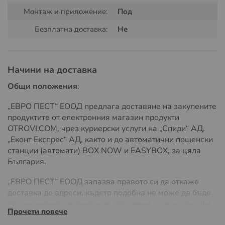
Специално лепило за улавяне на дървеници и други
Монтаж и приложение:
Под
пълзящи насекоми което издържа до 8 седмици след
поставяне.
Безплатна доставка:
Не
Чрез капана откривате първите признаци на
заразяване с дървеници и по този начин ще си
спестите бъдещи усложнения свързани с високата
Начини на доставка
наличност на дървеници в дома или офиса. Ефективно
Общи положения
:
решение за наблюдение на наличие преди и след
химична обработка с
препарат против дървеници
.
„ЕВРО ПЕСТ“ ЕООД предлага доставяне на закупените
Продукта се предлага във вариант за
употреба върху
продуктите от електронния магазин продукти
меки повърхности
.
OTROVI.COM, чрез куриерски услуги на „Спиди“ АД,
„Еконт Експрес“ АД, както и до автоматични пощенски
станции (автомати) BOX NOW и EASYBOX, за цяла
България.
„ЕВРО ПЕСТ“ ЕООД запазва правото си да откаже
доставка до адреси, където подобна не може да бъде
организирана с куриер или собствени служители, или
Прочети повече
ако разходите на доставка значително надвишават