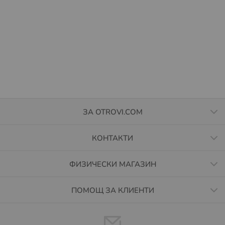
Времето за престой може да бъде удължено
безплатно с още 48 часа през интернет страницата на
BOX NOW
https://boxnow.bg/
, в секция „Проследи
пратката си“. Ако пратката не бъде взета в
обозначеното време, тя бива пренасочена към
подателя.
Повече за как работи услугата, можете да намерите на
https://boxnow.bg/faq
Повече за Общите условия за доставка чрез BOX
ЗА OTROVI.COM
NOW, може да намерите на
https://boxnow.bg/terms-
of-use-for-shipping-services
КОНТАКТИ
Условия за доставка до EASYBOX автомати.
ФИЗИЧЕСКИ МАГАЗИН
Извършват се доставка за цяла България. Актуална
информация за локациите на автоматите на EASYBOX
ПОМОЩ ЗА КЛИЕНТИ
може да намерите тук:
https://sameday.bg/easybox/
Плащането се извършва с банкова карта през