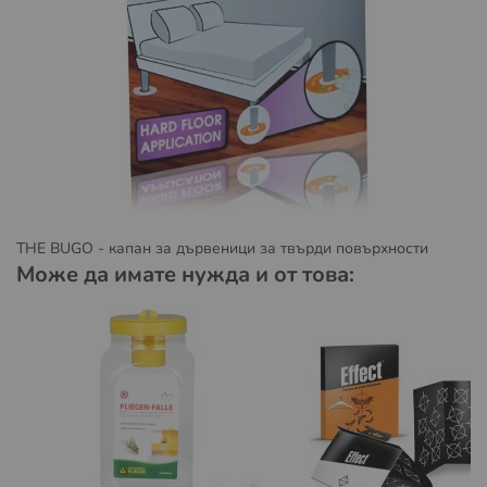
Условия за доставка със Спиди:
Пратката може да бъде доставена до адрес или до
избран от вас офис на Спийди.
Повече за предоставяните от Спиди услуги можете да
намерите на
https://www.speedy.bg/bg/domestic-
services
и
https://www.speedy.bg/bg/faq?category=3
Повече за общите условия на Спиди можете да
намерите на
https://www.speedy.bg/bg/terms-and-
THE BUGO - капан за дървеници за твърди повърхности
conditions-20230501
Може да имате нужда и от това:
Условия за доставка с Еконт:
Пратката може да бъде доставена до избран от вас
офис на Еконт.
Повече за предоставяните от Еконт куриерски услуги
можете да намерите на:
https://www.econt.com/services/courier-services