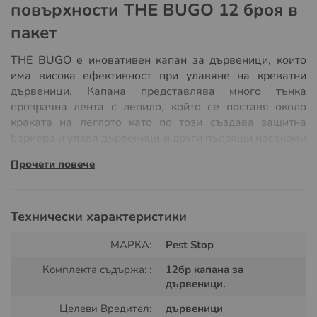
повърхности
THE BUGO 12 броя в
пакет
THE BUGO е иновативен капан за дървеници, които
има висока ефективност при улавяне на креватни
дървеници. Капана представлява много тънка
прозрачна лента с лепило, който се поставя около
краката на леглото като по този създава защитна
бариера и улавя дървеници и други пълзящи насекоми
които биха могли да попаднат в леглото.
Прочети повече
Специално разработен за прикрепяне към твърди
повърхности като ламиниран паркет, плочки, бетон и
др. Всяка кутия капан за дървеници The Bugo съдържа
Технически характеристики
12 броя индивидуални кръгли капани. Капана за
дървеници THE BUGO не съдържа никакви химични
МАРКА:
Pest Stop
или отровни вещества, почти не видим след поставяне.
Комплекта съдържа: :
12бр капана за
дървеници.
Капана за дървеници е с кръгла форма, която лесно се
залага около крака на легло или в близост до тях.
Целеви Вредител:
дървеници