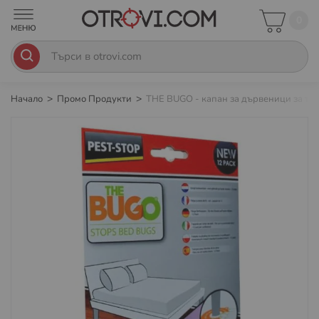
0
Начало
Промо Продукти
THE BUGO - капан за дървеници за тв
Преминете
към
края
на
галерията
на
изображенията