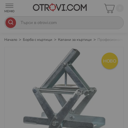
0
Начало
Борба с къртици
Капани за къртици
Професионален ка
Преминете
към
НОВО
края
на
галерията
на
изображенията