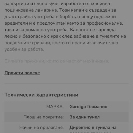
за къртици и сляпо куче, изработен от масивна
поцинкована ламарина. Този капан е създаден за
дълготрайна употреба в борбата срещу подземни
вредители и е предпочитан както за професионална,
така и за домашна употреба. Капанът се зарежда
лесно и безопасно с крак след забиване в тунелите на
подземните гризачи, което го прави изключително
удобен за работа.
Силните пружини, които са част от механизма,
осигуряват бързо и ефикасно затваряне на капана,
Прочети повече
което гарантира успешното улавяне на вредителите.
Капанът може да бъде използван без предварително
изкопаване на отвори, което го прави още по-удобен
за употреба.
Технически характеристики
Предимства на Gardigo Wühlmaus-
МАРКА:
Gardigo Германия
Falle Profi
Площ на покритие:
За един тунел
Начин на прилагане:
Директно в тунела на
издръжливост
– изработен от масивна поцинкована