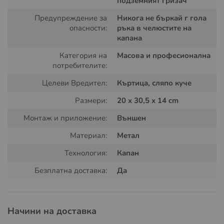
подземният гризач
ламарина, устойчива на корозия и неблагоприятни
метеорологични условия;
Предупреждение за
Никога не бъркай г гола
лесен монтаж
– капанът може да бъде заложен в
опасности:
ръка в челюстите на
тунелите на вредителите без предварително
капана
изкопаване на дупки;
Категория на
Масова и професионална
ефективност
– механизмът с мощни пружини
потребителите:
гарантира бързо и сигурно улавяне на къртиците и
сляпото куче;
Целеви Вредител:
Къртица, сляпо куче
безопасност
– лесно се зарежда с крак, без риск за
Размери:
20 x 30,5 x 14 cm
потребителя.
Монтаж и приложение:
Външен
Материал:
Метал
Технология:
Капан
Безплатна доставка:
Да
Начини на доставка