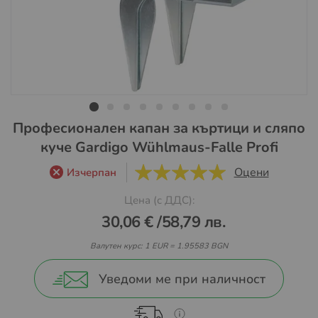
Преминете
Професионален капан за къртици и сляпо
към
куче Gardigo Wühlmaus-Falle Profi
началото
на
Оцени
Изчерпан
5
5
галерия
Цена (с ДДС):
със
снимки
30,06 €
/
58,79 лв.
Валутен курс: 1 EUR = 1.95583 BGN
Уведоми ме при наличност