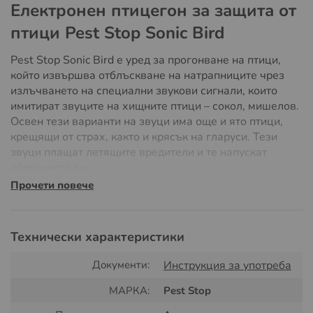
Електронен птицегон за защита от
птици Pest Stop Sonic Bird
Pest Stop Sonic Bird е уред за прогонване на птици,
който извършва отблъскване на натрапниците чрез
излъчването на специални звукови сигнали, които
имитират звуците на хищните птици – сокол, мишелов.
Освен тези варианти на звуци има още и ято птици,
крещящи от страх, както и крясък на гларуси. Тези
звуци плащат летящите вредители и те напускат
обитанието ви.
Прочети повече
Птицегонът е отлично средство за отблъскване на
натрапниците и за осъществяване на трайна защита
на дворното ви пространство и градина.
Технически характеристики
Наличието на няколко типа звуци е предимство и
Документи:
Инструкция за употреба
отличава електрическия уред с голяма успеваемост,
защото излъчвайки различни сигнали, вредителите,
МАРКА:
Pest Stop
навлезли в територията ви не могат да привикнат,