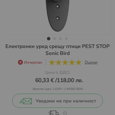
Преминете
Електронен уред срещу птици PEST STOP
към
Sonic Bird
началото
на
Оцени
Изчерпан
5
5
галерия
Цена (с ДДС):
със
снимки
60,33 €
/
118,00 лв.
Валутен курс: 1 EUR = 1.95583 BGN
Уведоми ме при наличност