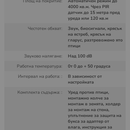
изпитват паника и бягат. Причината тези сигнали да
Площ на покритие:
Автоматичен режим до
4000 кв.м. Чрез PIR
бъдат предимно на хищни видове е, че в естествения
датчик до 15 метра пред
си хабитат по-малките представители на пернатите
уреда или 120 кв.м
животни биват изядени от тях.
Честотен обхват:
Звук, биосигнали, крясък
Можете да приложите електронното устройство за
на ястреб, крясък на
защита на вашите лозя, градини и земеделски земи, в
гларус, разтревожено ято
които имате насаждения, отглеждате овощни дървета,
птици
плодове, зеленчуци, билки. Пернатите индивиди се
Звуково налягане:
Над 100 dB
чувстват привлечени от такива обработваеми земи,
защото те са източник на храна за тях.
Работна температура:
0т 0 до + 50 градуса
Освен в обработваеми земеделски земи, можете да
Интервал на работа: :
В зависимост от
поставите Pest Stop птицегона против натрапници и в
настройката
складове и пристанища, защото често там намират
Комплекта съдържа: :
Уред против птици,
убежище гълъби, скорци, косове. Електронния уред е
монтажно колче за
еднакво ефективен на открито и закрито и причинява
монтаж в земята, холдер
страх от страна на натрапниците и впечатление, че ще
за монтаж на стена,
бъдат изядени.
уплътнение за защита на
букса за адаптер от
Важно е да знаете, че някои гълъби, врабчета и
влага, инструкция за