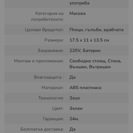
лястовици, които са свикнали със звуците от градските
употреба
условия и не познават дивата природа, могат да не се
Категория на
Масова
повлияят толкова успешно от електронния птицегон,
потребителите:
защото не познават сигналите на хищниците и не са се
сблъсквали с такива видове.
Целеви Вредител:
Птици, гълъби, врабчета
Размери:
17.5 x 11 x 13.5 см
Захранване:
220V, Батерии
Монтаж и приложение:
Свободно стоящ, Стена,
Външен, Вътрешен
Влагозащита :
Да
Материал:
ABS пластмаса
Захранване и употерба:
Технология:
Звук
Цвят:
Зелен
Захранвайте уреда по свой избор! Електронният
птицегон Pest Stop работи както с батерии, така и със
Гаранция:
24м.
захранващ адаптер, като Ви дава пълна гъвкавост при
монтаж.
Безплатна доставка:
Да