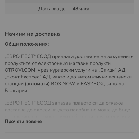
бактерии;
Доставка до:
48 часа.
гъбички (C. albicans, A. niger);
водорасли;
Начини на доставка
протозои;
Общи положения
:
Entamoeba histolytica.
Приложение
„ЕВРО ПЕСТ“ ЕООД предлага доставяне на закупените
продуктите от електронния магазин продукти
Санифорт 1 кг. може да се използва за дезинфекция
OTROVI.COM, чрез куриерски услуги на „Спиди“ АД,
на:
„Еконт Експрес“ АД, както и до автоматични пощенски
станции (автомати) BOX NOW и EASYBOX, за цяла
повърхности;
България.
бели текстилни тъкани;
„ЕВРО ПЕСТ“ ЕООД запазва правото си да откаже
лабораторна стъклария;
доставка до адреси, където подобна не може да бъде
организирана с куриер или собствени служители, или
кухненска посуда;
Прочети повече
ако разходите на доставка значително надвишават
амбалаж;
обичайните, поради адреса на доставка или
параметрите на стоката, като размери или тегло.
санитарно оборудване;