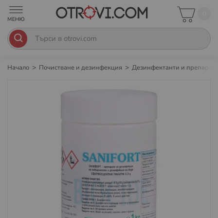
0
Начало
Почистване и дезинфекция
Дезинфектанти и препарат
Преминете
към
края
на
галерията
на
изображенията