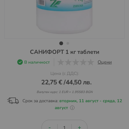
Преминете
САНИФОРТ 1 кг таблети
към
Оцени
В наличност
началото
0
1
5
на
Цена (с ДДС):
галерия
22,75 €
/
44,50 лв.
със
снимки
Валутен курс: 1 EUR = 1.95583 BGN
Срок за доставка:
вторник, 11 август - сряда, 12
август