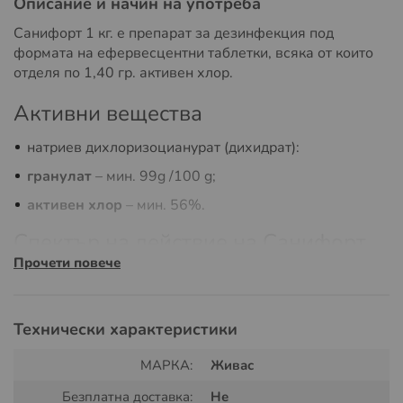
Описание и начин на употреба
Санифорт 1 кг. е препарат за дезинфекция под
формата на ефервесцентни таблетки, всяка от които
отделя по 1,40 гр. активен хлор.
Активни вещества
натриев дихлоризоцианурат (дихидрат):
гранулат
– мин. 99g /100 g;
активен хлор
– мин. 56%.
Спектър на действие на Санифорт
Прочети повече
Препаратът е ефикасен срещу:
туберкулозни бактерии;
Технически характеристики
спори;
МАРКА:
Живас
вируси (полиомиелитен вирус тип 1,2,3, Аденовирус
3, коксаки вирус типове А2, В1 и В5, HАV, HBV, HIV);
Безплатна доставка:
Не