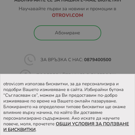
АБОНИРАЙТЕ СЕ ЗА НАШИЯ E-MAIL БЮЛЕТИН
Също така при тази услуга не се
Научавайте първи за новини и промоции в
предлага опция
„Преглед преди получаване и
OTROVI.COM
връщане“.
В зависимост от това кога вашата пратка е била
Абониране
заредена в EASYBOX, периодите на съхранение на
пратките са както следва:
Неделя – Четвъртък: 48 часа
ЗА ВРЪЗКА С НАС:
0879400500
Петък – Събота: 72 часа
Ако пратката не бъде взета в обозначеното време, тя
ПОСЛЕДВАЙТЕ НИ ВЪВ
FACEBOOK
бива пренасочена към подателя.
otrovi.com използва бисквитки, за да персонализира и
подобри Вашето изживяване в сайта. Избирайки бутона
Повече за как работи услугата, можете да намерите на
НАМЕРЕТЕ
НАШИЯТ МАГАЗИН
“Съгласявам се”, можем да Ви предоставим по-добро
https://sameday.bg/easybox/
и
изживяване по време на Вашето онлайн пазаруване.
https://sameday.bg/frequent-questions/easybox-
Блокирането на определени типове бисквитки ще окаже
dostavka/
влияние върху начина, по който Ви доставяме
персонализирано съдържание. Ако искате да научите
повече, моля, прочетете
ОБЩИ УСЛОВИЯ ЗА ПОЛЗВАНЕ
Повече за Общите условия за доставка чрез
И БИСКВИТКИ
.
EASYBOX, може да намерите на