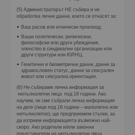
(5) Администраторът НЕ събира и не
обработва лични данни, които се отнасят за:
Ваш расов или етнически произход;
Ваши политически, религиозни,
философски или други убеждения,
членство в синдикални организации или
други структури или ЮЛНЦ.
Генетични и биометрични данни, данни за
здравословен статус, данни за сексуален
живот или сексуална ориентация.
(6) Не събираме лична информация за
непълнолетни лица под 18 години. Ако
научим, че сме събрали лична информация
на дете (лице под 18 години – малолетно или
непълнолетно), ще предприемем стъпки, за
да изтрием информацията възможно най-
скоро. Ако родители и/или законни
представители на непълнолетни лица