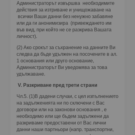
Администраторът извършва необходимите
действия за изтриване и унищожаване на
всички Ваши данни без ненужно забавяне
или да ги анонимизира (привеждането им
във вид, при който не се разкрива Вашата
личност).
(2) Ако срокът за съхранение на данните Ви
следва да бъде удължен на посочените в ал.
1 основания или друго основание,
Администраторът Ви уведомява за това
удължаване.
V. Разкриване пред трети страни
Чл.5. (1)В дадени случаи, с цел изпълнението
на задълженията ни по сключени с Вас
договори или на законови основания , е
необходимо или ще бъдем задължени да
разкриваме предоставени от Вас лични
данни наши партньори (напр. транспортни,