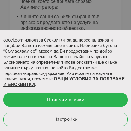
членка, което се прилага спрямо
Администратора;
Личните данни са били събрани във
връзка с предлагането на услуги на
информационното общество.
(2) Администраторът не е длъжен да изтрие
otrovi.com използва бисквитки, за да персонализира и
личните Ви данни, ако ги съхранява и
подобри Вашето изживяване в сайта. Избирайки бутона
“Съгласявам се”, можем да Ви предоставим по-добро
обработва за:
изживяване по време на Вашето онлайн пазаруване.
Упражняване на правото на свобода на
Блокирането на определени типове бисквитки ще окаже
влияние върху начина, по който Ви доставяме
изразяването и правото на информация;
персонализирано съдържание. Ако искате да научите
Спазване на правно задължение, което
повече, моля, прочетете
ОБЩИ УСЛОВИЯ ЗА ПОЛЗВАНЕ
изисква обработване,
И БИСКВИТКИ
.
Е предвидено в правото на ЕС или
правото на държавата членка, което се
Приемам всички
прилага спрямо Администратора, или за
изпълнението на задача от обществен
интерес, или при упражняването на
Настройки
официални правомощия, които са му
предоставени;