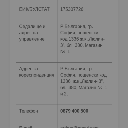
ЕИК/БУЛСТАТ
175307726
Седалище и
Р България, гр.
адрес на
София, пощенски
управление
код 1336 ж.к „Люлин-
3”, бл. 380, Магазин
№ 1
Адрес за
Р България, гр.
кореспонденция
София, пощенски код
1336 ж.к „Люлин- 3”,
бл. 380, Магазин № 1
и 2,
Телефон
0879 400 500