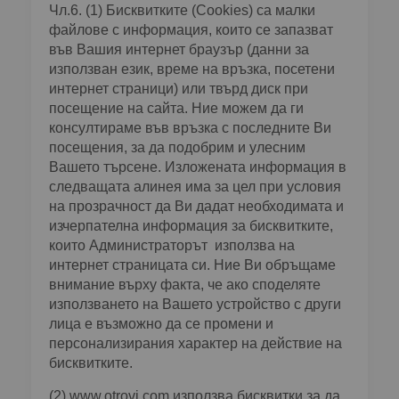
Чл.6. (1) Бисквитките (Cookies) са малки
файлове с информация, които се запазват
във Вашия интернет браузър (данни за
използван език, време на връзка, посетени
интернет страници) или твърд диск при
посещение на сайта. Ние можем да ги
консултираме във връзка с последните Ви
посещения, за да подобрим и улесним
Вашето търсене. Изложената информация в
следващата алинея има за цел при условия
на прозрачност да Ви дадат необходимата и
изчерпателна информация за бисквитките,
които Администраторът използва на
интернет страницата си. Ние Ви обръщаме
внимание върху факта, че ако споделяте
използването на Вашето устройство с други
лица е възможно да се промени и
персонализирания характер на действие на
бисквитките.
(2)
www.otrovi.com
използва бисквитки за да