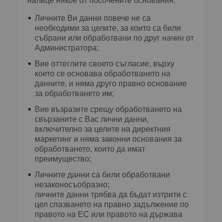
налице някое от посочените основания:
Личните Ви данни повече не са
необходими за целите, за които са били
събрани или обработвани по друг начин от
Администратора;
Вие оттеглите своето съгласие, върху
което се основава обработването на
данните, и няма друго правно основание
за обработването им;
Вие възразите срещу обработването на
свързаните с Вас лични данни,
включително за целите на директния
маркетинг и няма законни основания за
обработването, които да имат
преимущество;
Личните данни са били обработвани
незаконосъобразно;
личните данни трябва да бъдат изтрити с
цел спазването на правно задължение по
правото на ЕС или правото на държава