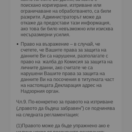
поискано коригиране, изтриване или
ограничаване на обработването, са били
разкрити. Администраторът може да
откаже да предостави тази информация,
ако това би било невъзможно или изисква
несъразмерни усилия.
Право на възражение – в случай, че
счетете, че Вашите права за защита на
данните Ви са нарушени, разполагате с
право на жалба до Комисия за защита на
личните данни, ако считате че са
нарушени Вашите права за защита на
данните Ви на посочения в титулната част
на настоящата Декларация адрес на
Надзорния орган.
Чл.9. По-конкретно за правото на изтриване
(„правото да бъдеш забравен”) се подчинява
на следната регламентация:
(1)Правото може да бъде упражнено ако е