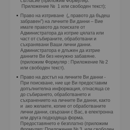
съгласие (приложим Формуляр:
Приложение № 1 или свободен текст);
Право на изтриване („ правото да бъдеш
забравен”) на личните Ви данни – Вие
имате правото да поискате от
Администратора да изтрие цялата или
част от събираните, обработвани и
съхранявани Ваши лични данни.
Администратора е длъжен да изтрие
данните Ви без ненужно забавяне.
(приложим Формуляр : Приложение № 2
или свободен текст).
Право на достъп на личните Ви данни -
При поискване, ние ще Ви предоставим
допълнителна информация, отнасяща се
до събирането, обработването и
съхранението на личните Ви данни, както
и ако желаете, копие от обработваните
лични данни, свързани с Вас, в електронна
или друга подходяща форма.
Предоставянето е безплатно (приложим
Формуляр: Приложение № 3 или свободен