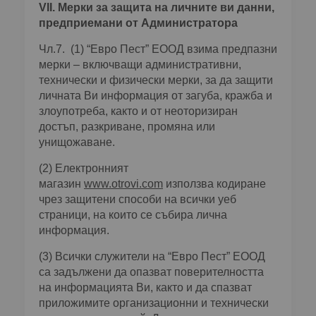
VІІ. Мерки за защита на личните ви данни,
предприемани от Администратора
Чл.7. (1) “Евро Пест” ЕООД взима предпазни
мерки – включващи административни,
технически и физически мерки, за да защити
личната Ви информация от загуба, кражба и
злоупотреба, както и от неоторизиран
достъп, разкриване, промяна или
унищожаване.
(2) Електронният
магазин
www.otrovi.com
използва кодиране
чрез защитени способи на всички уеб
страници, на които се събира лична
информация.
(3) Всички служители на “Евро Пест” ЕООД
са задължени да опазват поверителността
на информацията Ви, както и да спазват
приложимите организационни и технически