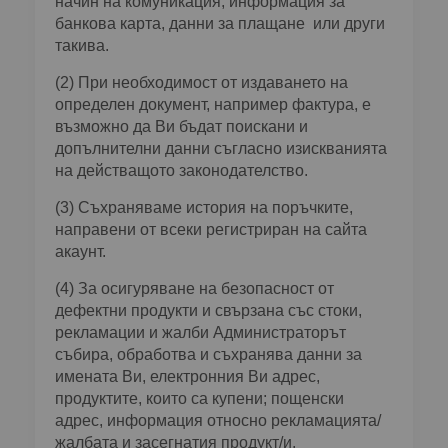
начин на комуникация, информация за
банкова карта, данни за плащане или други
такива.
(2) При необходимост от издаването на
определен документ, например фактура, е
възможно да Ви бъдат поискани и
допълнителни данни съгласно изискванията
на действащото законодателство.
(3) Съхраняваме история на поръчките,
направени от всеки регистриран на сайта
акаунт.
(4) За осигуряване на безопасност от
дефектни продукти и свързана със стоки,
рекламации и жалби Администраторът
събира, обработва и съхранява данни за
имената Ви, електронния Ви адрес,
продуктите, които са купени; пощенски
адрес, информация относно рекламацията/
жалбата и засегнатия продукт/и.