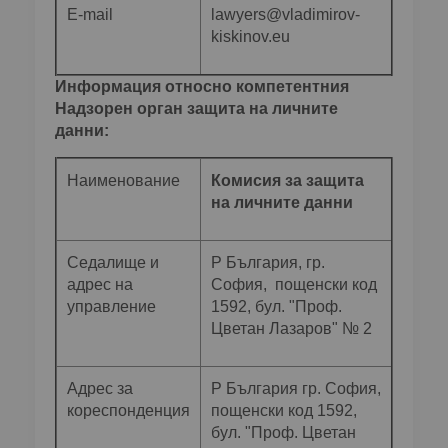
E-mail
lawyers@vladimirov-
kiskinov.eu
Информация относно компетентния
Надзорен орган защита на личните
данни:
Наименование
Комисия за защита
на личните данни
Седалище и
Р България, гр.
адрес на
София, пощенски код
управление
1592, бул. "Проф.
Цветан Лазаров" № 2
Адрес за
Р България гр. София,
кореспонденция
пощенски код 1592,
бул. "Проф. Цветан