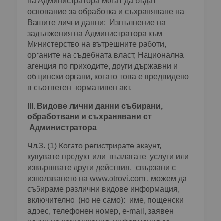
на Администратора могат да бъдат
основание за обработка и съхраняване на
Вашите лични данни: Изпълнение на
задължения на Администратора към
Министерство на вътрешните работи,
органите на съдебната власт, Национална
агенция по приходите, други държавни и
общински органи, когато това е предвидено
в съответен нормативен акт.
ІІІ. Видове лични данни събирани,
обработвани и съхранявани от
Администратора
Чл.3. (1) Когато регистрирате акаунт,
купувате продукт или възлагате услуги или
извършвате други действия, свързани с
използването на
www.otrovi.com
, можем да
събираме различни видове информация,
включително (но не само): име, пощенски
адрес, телефонен номер, e-mail, заявен