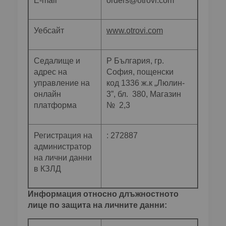
E-mail
orders@otrovi.com
Уебсайт
www.otrovi.com
Седалище и
Р България, гр.
адрес на
София, пощенски
управление на
код 1336 ж.к „Люлин-
онлайн
3”, бл. 380, Магазин
платформа
№ 2,3
Регистрация на
: 272887
администратор
на лични данни
в КЗЛД
Информация относно длъжностното
лице по защита на личните данни: