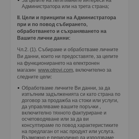
За целите на легитимните интереси на
Администратора или на трета страна;
ІІ. Цели и принципи на Администратора
при и по повод събирането,
обработването и съхраняването на
Вашите лични данни:
Чл.2. (1). Събираме и обработваме личните
Ви данни, които ни предоставяте, за целите
на функционирането на електронен
магазин
www.otrovi.com
, включително за
следните цели:
Обработваме личните Ви данни, за да
изпълним задълженията си като страна по
договор за продажба на стоки или услуги,
да управляваме вашите поръчки ,
включително тяхното фактуриране и
осчетоводяване или за да ви
консултираме по повод характеристиките
на предлаган от нас продукт или услуга.
Възможно е периодично да използваме