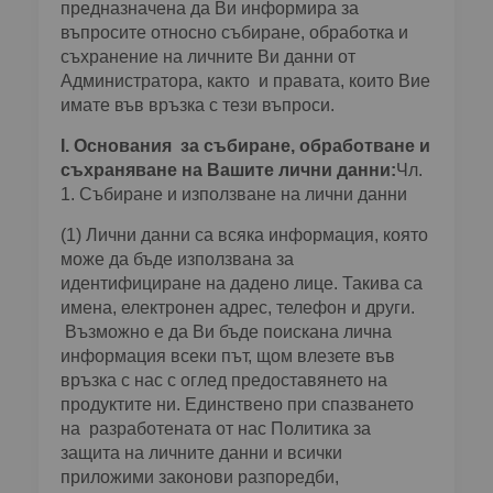
предназначена да Ви информира за
въпросите относно събиране, обработка и
съхранение на личните Ви данни от
Администратора, както и правата, които Вие
имате във връзка с тези въпроси.
І
.
Основания за събиране, обработване и
съхраняване на Вашите лични данни:
Чл.
1. Събиране и използване на лични данни
(1) Лични данни са всяка информация, която
може да бъде използвана за
идентифициране на дадено лице. Такива са
имена, електронен адрес, телефон и други.
Възможно е да Ви бъде поискана лична
информация всеки път, щом влезете във
връзка с нас с оглед предоставянето на
продуктите ни. Единствено при спазването
на разработената от нас Политика за
защита на личните данни и всички
приложими законови разпоредби,