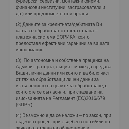
куриерски, сервизни, монтажни фирми,
финансови институции, застрахователи и
др.) или пред компетентни органи.
(2) Данните за кредитната/дебитната Ви
карта се обработват от трета страна –
платежна система БОРИКА, която
предоставя ефективни гаранции за вашата
информация.
(3) По автономна и собствена преценка на
Администраторът, същият може да предава
Ваши лични данни или която и да било част
от тях на обработващи лични данни за
изпълнението на целите за обработване, с
които сте се съгласили, при спазване на
изискванията на Регламент (ЕС)2016/679
(GDPR).
(4) Възможно е да се наложи – по закон, при
съдебен процес, при съдебен спор и/или по
заявка от страна на обществени и