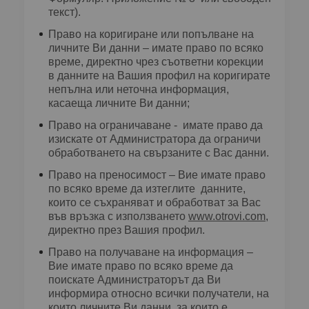
текст).
Право на коригиране или попълване на
личните Ви данни – имате право по всяко
време, директно чрез съответни корекции
в данните на Вашия профил на коригирате
непълна или неточна информация,
касаеща личните Ви данни;
Право на ограничаване - имате право да
изискате от Администратора да ограничи
обработването на свързаните с Вас данни.
Право на преносимост – Вие имате право
по всяко време да изтеглите данните,
които се съхраняват и обработват за Вас
във връзка с използването
www.otrovi.com
,
директно през Вашия профил.
Право на получаване на информация –
Вие имате право по всяко време да
поискате Администраторът да Ви
информира относно всички получатели, на
които личните Ви данни, за които е