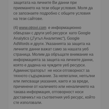
защитата на личните Ви данни при
приемането на тези общи условия. Моля да
се запознаете подробно с общите условия
на тези сайтове.
(4)
www.otrovi.com
е информационно
обвързан с други уеб ресурси като Google
Analytics („Гугъл Аналитикс“), Google
AdWords и други. Указанията за защита на
личните данни важат само за нашата уеб
страница. Молим да обръщате внимание на
информацията за защита на личните данни,
която е дадена на чуждите уеб ресурси.
Администраторът не носи отговорност за
тяхното съдържание. За нелегални, непълни
или липсващи указания, както и за вреди,
причинени от наличието или неналичието на
такава информация, отговорност носи
доставчикът на съответния уеб ресурс, който
сте използвали.