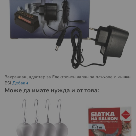
Условия за доставка със Спиди:
Пратката може да бъде доставена до адрес или до
избран от вас офис на Спийди.
Повече за предоставяните от Спиди услуги можете да
намерите на
https://www.speedy.bg/bg/domestic-
services
и
https://www.speedy.bg/bg/faq?category=3
Повече за общите условия на Спиди можете да
намерите на
https://www.speedy.bg/bg/terms-and-
conditions-20230501
Захранващ адаптер за Електронен капан за плъхове и мишки
BSI
Добави
Условия за доставка с Еконт:
Може да имате нужда и от това:
Пратката може да бъде доставена до избран от вас
офис на Еконт.
Повече за предоставяните от Еконт куриерски услуги
можете да намерите на:
https://www.econt.com/services/courier-services