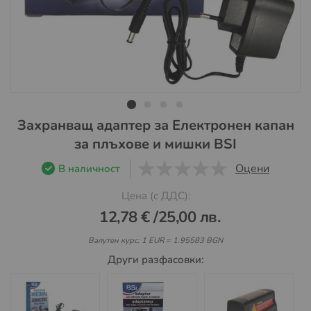
Преминете
Захранващ адаптер за Електронен капан
към
за плъхове и мишки BSI
началото
на
Оцени
В наличност
галерия
0
1
5
Цена (с ДДС):
със
снимки
12,78 €
/
25,00 лв.
Валутен курс: 1 EUR = 1.95583 BGN
Други разфасовки: