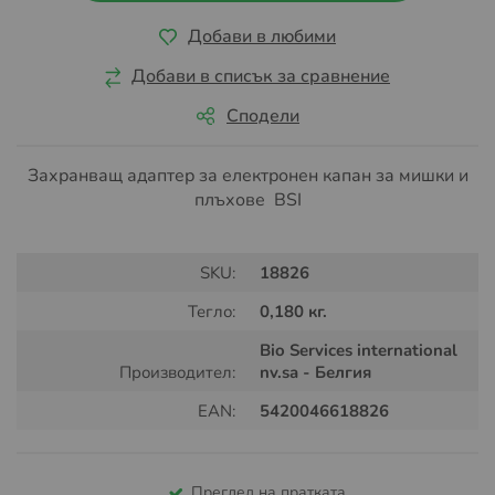
Добави в любими
Добави в списък за сравнение
Сподели
Захранващ адаптер за електронен капан за мишки и
плъхове BSI
SKU:
18826
Тегло:
0,180 кг.
Bio Services international
Производител:
nv.sa - Белгия
EAN:
5420046618826
Преглед на пратката