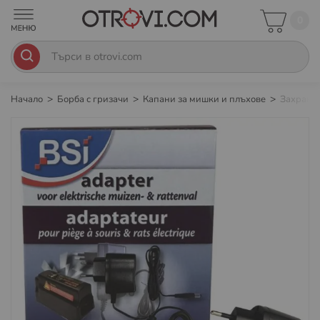
0
Начало
Борба с гризачи
Капани за мишки и плъхове
Захранва
Преминете
към
края
на
галерията
на
изображенията