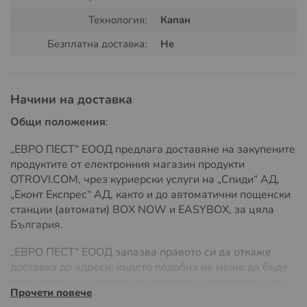
Технология:
Капан
Начин на употреба:
Безплатна доставка:
Не
Свържете адаптера към капана:
Уверете се, че
капанът е изключен, преди да свържете адаптера.
Поставете кабела в предназначения за него вход на
Начини на доставка
капана.
Включете адаптера в електрическата мрежа:
Общи положения
:
Поставете адаптера в стандартен електрически контакт
с напрежение между 100V и 240V.
„ЕВРО ПЕСТ“ ЕООД предлага доставяне на закупените
продуктите от електронния магазин продукти
Активирайте капана:
След като сте свързали адаптера
OTROVI.COM, чрез куриерски услуги на „Спиди“ АД,
и капанът е захранен, активирайте капана според
„Еконт Експрес“ АД, както и до автоматични пощенски
инструкциите за употреба на устройството. Капанът вече
е готов за работа и ще осигурява непрекъсната защита
станции (автомати) BOX NOW и EASYBOX, за цяла
срещу мишки и плъхове.
България.
Избягвайте употребата на батерии:
Адаптерът
„ЕВРО ПЕСТ“ ЕООД запазва правото си да откаже
замества необходимостта от батерии, което го прави по-
доставка до адреси, където подобна не може да бъде
удобен и икономичен за дългосрочна употреба.
организирана с куриер или собствени служители, или
Предимства:
Прочети повече
ако разходите на доставка значително надвишават