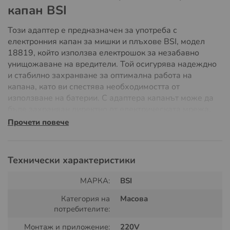
капан BSI
Този адаптер е предназначен за употреба с
електронния капан за мишки и плъхове BSI, модел
18819, който използва електрошок за незабавно
унищожаване на вредители. Той осигурява надеждно
и стабилно захранване за оптимална работа на
капана, като ви спестява необходимостта от
използване на батерии. С адаптера капанът може да
бъде захранван директно от електрическата мрежа,
осигурявайки непрекъсната защита срещу гризачи.
Прочети повече
Технически характеристики:
Технически характеристики
Модел:
Съвместим с BSI капан за мишки и плъхове
(модел: 18819)
МАРКА:
BSI
Тип на адаптера:
AC/DC адаптер
Категория на
Масова
Входящо напрежение:
AC 100-240V ~ 0.5A, 50-
потребителите:
60Hz
Монтаж и приложение:
220V
Изходящо напрежение:
DC 6V ~ 1A