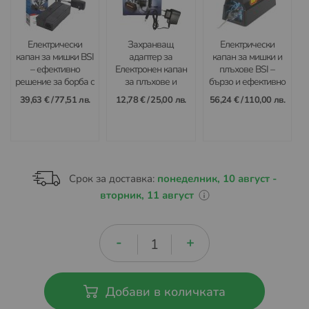
Електрически
Захранващ
Електрически
капан за мишки BSI
адаптер за
капан за мишки и
– ефективно
Електронен капан
плъхове BSI –
решение за борба с
за плъхове и
бързо и ефективно
мишки на закрито
мишки BSI
решение за
39,63 €
/
77,51 лв.
12,78 €
/
25,00 лв.
56,24 €
/
110,00 лв.
вредители
Срок за доставка:
понеделник, 10 август -
вторник, 11 август
Добави в количката