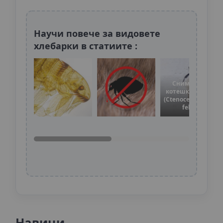
Научи повече за видовете
хлебарки в статиите :
Снимки на
котешка бълха
(Ctenocephalides
felis)
Навици