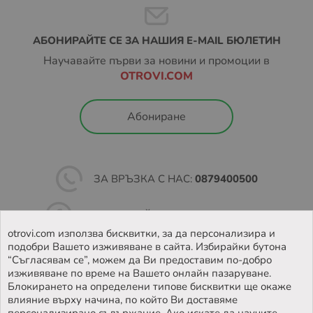
АБОНИРАЙТЕ СЕ ЗА НАШИЯ E-MAIL БЮЛЕТИН
Научавайте първи за новини и промоции в
OTROVI.COM
Абониране
ЗА ВРЪЗКА С НАС:
0879400500
ПОСЛЕДВАЙТЕ НИ ВЪВ
FACEBOOK
otrovi.com използва бисквитки, за да персонализира и
подобри Вашето изживяване в сайта. Избирайки бутона
НАМЕРЕТЕ
НАШИЯТ МАГАЗИН
“Съгласявам се”, можем да Ви предоставим по-добро
изживяване по време на Вашето онлайн пазаруване.
Блокирането на определени типове бисквитки ще окаже
влияние върху начина, по който Ви доставяме