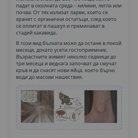
падат в околната среда – килими, легла или
почва. От тях излизат ларви, които се
хранят с органични остатъци, след което
се оплитат в пашкул и преминават в
стадий какавида.
В този вид бълхата може да остане в покой
месеци, докато усети гостоприемник.
Възрастните живеят няколко седмици до
три месеца и веднага започват да смучат
кръв и да снасят нови яйца, което бързо
води до масови нашествия.