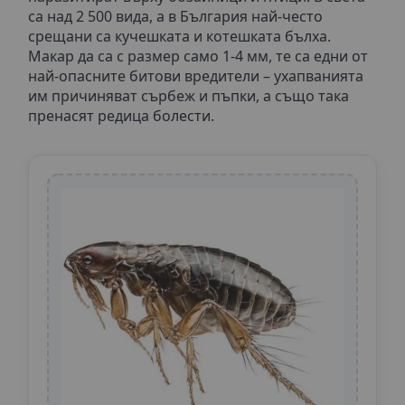
са над 2 500 вида, а в България най-често
срещани са кучешката и котешката бълха.
Макар да са с размер само 1-4 мм, те са едни от
най-опасните битови вредители – ухапванията
им причиняват сърбеж и пъпки, а също така
пренасят редица болести.