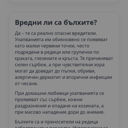
Вредни ли са бълхите?
Да – те са реално опасни вредители.
Ухапванията им обикновено се появяват
като малки червени точки, често
подредени в редици или групички по
краката, глезените и кръста. Те причиняват
силен сърбеж, а при чувствителни хора
могат да доведат до пъпки, обриви,
алергичен дерматит и вторични инфекции
от чесане.
При домашни любимци ухапванията се
проявяват със сърбеж, кожни
раздразнения и опадане на козината, а
при масово нападение дори до анемия.
Бълхите са и преносители на редица