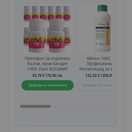
Препарат за кърлежи,
Айкън 10КС 1л.:
бълхи, мухи Бандит
Професионален
10ЕВ 25мл BUGAWAY
Инсектицид за Борба с
12бр
Летящи и Пълзящи
35,79 €
/
70,00 лв.
132,42 €
/
258,99 лв.
Насекоми, Кърлежи и
Бълхи
Добави в количката
Временно изчерпан