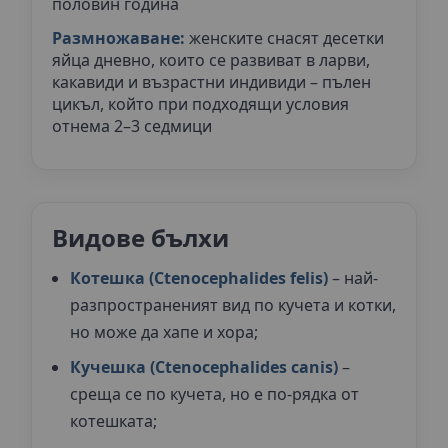
половин година
Размножаване:
женските снасят десетки
яйца дневно, които се развиват в ларви,
какавиди и възрастни индивиди – пълен
цикъл, който при подходящи условия
отнема 2–3 седмици
Видове бълхи
Котешка (Ctenocephalides felis)
– най-
разпространеният вид по кучета и котки,
но може да хапе и хора;
Кучешка (Ctenocephalides canis)
–
среща се по кучета, но е по-рядка от
котешката;