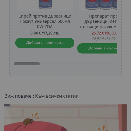
Спрей против дървеници
Препарат против
Нокаут Универсал 500мл
дървеници, летящи и
KWIZDA
пълзящи насекоми Нока
Универсал 3 x 500мл
Промо
8,84 €
/
17,29 лв.
25,72 €
/
50,30 лв.
цена
26,52 €
/
51,87 лв.
Добави в количката
Добави в количката
Виж повече :
Към всички статии