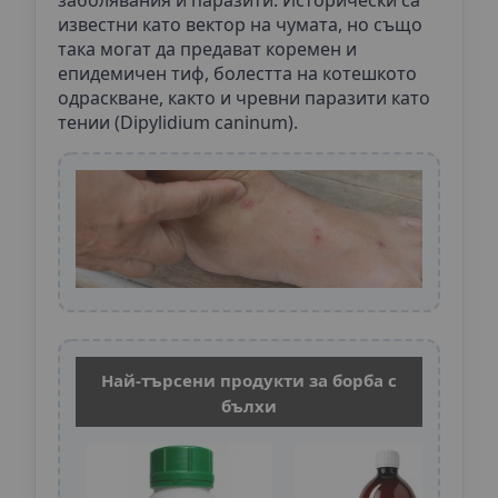
заболявания и паразити. Исторически са
известни като вектор на чумата, но също
така могат да предават коремен и
епидемичен тиф, болестта на котешкото
одраскване, както и чревни паразити като
тении (Dipylidium caninum).
Най-търсени продукти за борба с
бълхи