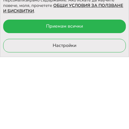
персонализирано съдържание. Ако искате да научите
повече, моля, прочетете
ОБЩИ УСЛОВИЯ ЗА ПОЛЗВАНЕ
И БИСКВИТКИ
.
Приемам всички
© 2026 Otrovi.com. Всички права запазени ™ |
Карта на сайта
Онлайн
магазин
Настройки
от