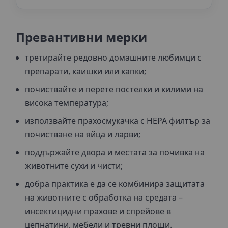
Превантивни мерки
третирайте редовно домашните любимци с
препарати, каишки или капки;
почиствайте и перете постелки и килими на
висока температура;
използвайте прахосмукачка с HEPA филтър за
почистване на яйца и ларви;
поддържайте двора и местата за почивка на
животните сухи и чисти;
добра практика е да се комбинира защитата
на животните с обработка на средата –
инсектицидни прахове и спрейове в
цепнатини, мебели и тревни площи.