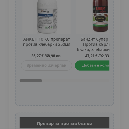
АЙКЪН 10 КС препарат
Бандит Супер 10 ЕВ
против хлебарки 250мл
Против кърлежи,
бълхи, хлебарки и мухи
1литър
35,27 €
/
68,98 лв.
47,21 €
/
92,33 лв.
Временно изчерпан
Добави в количката
Препарти против бълхи