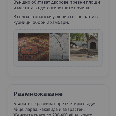
Външно обитават дворове, тревни площи
и местата, където животните почиват.
В селскостопански условия се срещат и в
курници, обори и хамбари.
Размножаване
Бълхите се развиват през четири стадия –
яйце, ларва, какавида и възрастен.
Женската снася до 200-400 яйца, които