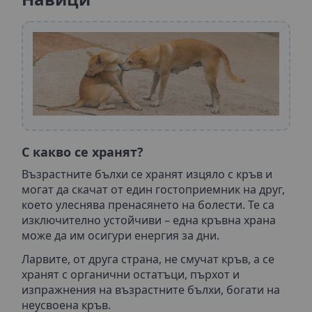
С какво се хранят?
Възрастните бълхи се хранят изцяло с кръв и
могат да скачат от един гостоприемник на друг,
което улеснява пренасянето на болести. Те са
изключително устойчиви – една кръвна храна
може да им осигури енергия за дни.
Ларвите, от друга страна, не смучат кръв, а се
хранят с органични остатъци, пърхот и
изпражнения на възрастните бълхи, богати на
неусвоена кръв.