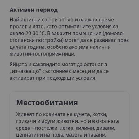
Активен период
Най-активни са при топло и влажно време –
пролет и лято, като оптималните условия са
около 20-30 °C. В закрити помещения (домове,
стопански постройки) могат да се развиват през
цялата година, особено ако има налични
животни-гостоприемници.
Яйцата и какавидите могат да останат в
„изчакващо“ състояние с месеци и да се
активират при подходящи условия.
Местообитания
Живеят по козината на кучета, котки,
гризачи и други животни, но и в околната
среда – постелки, легла, килими, дивани,
цепнатини на пода, мазета и тавани.