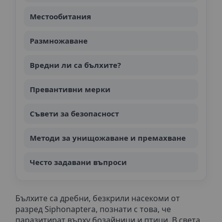
бюлетин.
Местообитания
Размножаване
Вредни ли са бълхите?
Абонирам се
Превантивни мерки
Съвети за безопасност
Методи за унищожаване и премахване
Често задавани въпроси
Бълхите са дребни, безкрили насекоми от
разред Siphonaptera, познати с това, че
паразитират върху бозайници и птици. В света