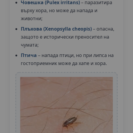
Човешка (Pulex irritans)
– паразитира
върху хора, но може да напада и
животни;
Плъхова (Xenopsylla cheopis)
– опасна,
защото е исторически преносител на
чумата;
Птича
– напада птици, но при липса на
гостоприемник може да хапе и хора.