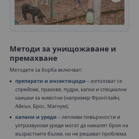
Методи за унищожаване и
премахване
Методите за борба включват:
препарати и инсектициди
– използват се
спрейове, прахове, пудри, капки и специални
каишки за животни (например Фронтлайн,
Айкън, Брос, Магнум);
капани и уреди
– лепливи повърхности и
ултразвукови уреди могат да намалят броя на
възрастните бълхи, но не решават проблема