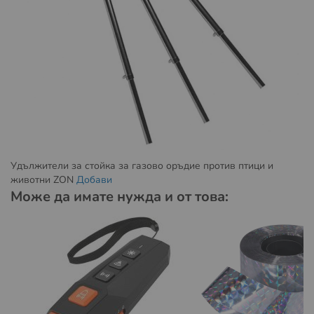
Пратката може да бъде доставена до адрес или до
избран от вас офис на Спийди.
Повече за предоставяните от Спиди услуги можете да
намерите на
https://www.speedy.bg/bg/domestic-
services
и
https://www.speedy.bg/bg/faq?category=3
Повече за общите условия на Спиди можете да
намерите на
https://www.speedy.bg/bg/terms-and-
conditions-20230501
Удължители за стойка за газово оръдие против птици и
животни ZON
Добави
Условия за доставка с Еконт:
Може да имате нужда и от това:
Пратката може да бъде доставена до избран от вас
офис на Еконт.
Повече за предоставяните от Еконт куриерски услуги
можете да намерите на:
https://www.econt.com/services/courier-services