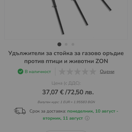
Преминете
Удължители за стойка за газово оръдие
към
против птици и животни ZON
началото
на
Оцени
В наличност
галерия
0
1
5
Цена (с ДДС):
със
снимки
37,07 €
/
72,50 лв.
Валутен курс: 1 EUR = 1.95583 BGN
Срок за доставка:
понеделник, 10 август -
вторник, 11 август