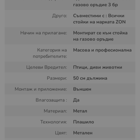
Регулируема Височина:
С помощта на един
газово оръдие 3 бр
комплект удължители можете да повдигнете
оръдието до височина от 1,90 метра. За достигане
Друго:
Съвместими с : Всички
до 2,40 метра са необходими два комплекта
стойки на марката ZON
удължители.
Начин на прилагане:
Монтират се към стойка
на газово оръдие
Гъвкавост:
Височината на оръдието може да се
адаптира спрямо височината на насажденията във
Категория на
Масова и професионална
вашата градина или земеделска площ, което
потребителите:
осигурява максимална ефективност.
Целеви Вредител:
Птици, диви животни
Монтаж и Употреба:
Размери:
50 см дължина
Монтаж и приложение:
Външен
Прикрепете Удължителя:
Удължителят се
монтира лесно към стандартната стойка на газово
Влагозащита :
Да
оръдие ZON, като се прикрепя директно или чрез
Материал:
Метал
специални скоби, включени в комплекта.
Технология:
Плашило
Регулиране на Височината:
След монтирането на
удължителя, регулирайте височината на оръдието
Цвят:
Метален
според нуждите на вашата площ и височината на