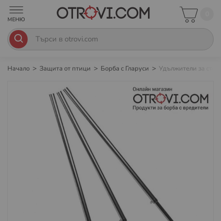
0
Начало
Защита от птици
Борба с Гларуси
Удължители за стой
Преминете
към
края
на
галерията
на
изображенията