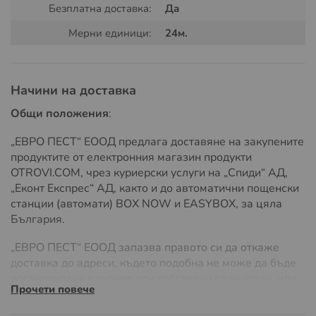
Безплатна доставка:
Да
насажденията.
Мерни единици:
24м.
Употреба:
Зоната на Покритие:
След като оръдието е
монтирано на желаната височина, е готово за
Начини на доставка
използване. Уверете се, че оръдието е
позиционирано така, че да покрива максимално
Общи положения
:
ефективно желаната зона.
„ЕВРО ПЕСТ“ ЕООД предлага доставяне на закупените
Универсалният удължител за стойка на газово оръдие
продуктите от електронния магазин продукти
е идеалното решение за тези, които искат да увеличат
OTROVI.COM, чрез куриерски услуги на „Спиди“ АД,
ефективността на своите устройства за прогонване на
„Еконт Експрес“ АД, както и до автоматични пощенски
птици и други вредители. С негова помощ, може да се
станции (автомати) BOX NOW и EASYBOX, за цяла
постигне по-добро разпространение на звука и по-
България.
голям обхват на действие, което прави уреда
изключително ефективен в борбата с нежеланите
„ЕВРО ПЕСТ“ ЕООД запазва правото си да откаже
гости във вашата градина или земеделска площ.
доставка до адреси, където подобна не може да бъде
организирана с куриер или собствени служители, или
Прочети повече
ако разходите на доставка значително надвишават
обичайните, поради адреса на доставка или