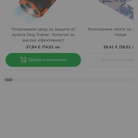
Повече за общите условия на Еконт можете да
намерите на
https://www.econt.com/econt-
express/common-terms
Условия за доставка до BOX NOW автомати:
Ултразвуков уред за защита от
Холограмна лента за за
кучета Dog Trainer- Кучегон за
птици
Извършват се доставка за цяла България. Актуална
висока ефективност
информация за локациите на автоматите на BOX NOW
37,84 €
/
74,01 лв.
18,41 €
/
36,01 лв.
може да намерите тук:
https://boxnow.bg/locker-finder
Добави в количката
Временно изчерпа
При поръчка с доставка до автомат на BOX NOW няма
опция за плащане "Наложен платеж" с плащане в
брой. Плащането трябва да се направи с банкова
карта през нашият сайт.
Също така при тази услуга не се
предлага опция
„Преглед преди получаване и
връщане“.
Пратката може да бъде взета в рамките на 48 часа
след нейната доставка до aвтомат на BOX NOW.