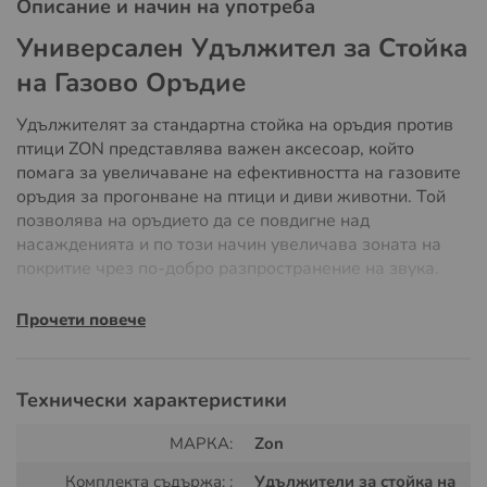
Описание и начин на употреба
Универсален Удължител за Стойка
на Газово Оръдие
Удължителят за стандартна стойка на оръдия против
птици ZON представлява важен аксесоар, който
помага за увеличаване на ефективността на газовите
оръдия за прогонване на птици и диви животни. Той
позволява на оръдието да се повдигне над
насажденията и по този начин увеличава зоната на
покритие чрез по-добро разпространение на звука.
Основни Характеристики:
Прочети повече
Увеличена Зона на Покритие:
Удължителят
позволява на оръдието да издава детонации от по-
Технически характеристики
висока точка, което подобрява разпространението
на звука над растителността и увеличава обхвата на
МАРКА:
Zon
действие.
Комплекта съдържа: :
Удължители за стойка на