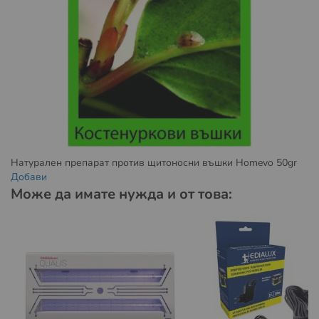
Пратката може да бъде доставена до адрес или до
избран от вас офис на Спийди.
Повече за предоставяните от Спиди услуги можете да
намерите на
https://www.speedy.bg/bg/domestic-
services
и
https://www.speedy.bg/bg/faq?category=3
Повече за общите условия на Спиди можете да
намерите на
https://www.speedy.bg/bg/terms-and-
conditions-20230501
Натурален препарат против щитоносни въшки Homevo 50gr
Добави
Условия за доставка с Еконт:
Може да имате нужда и от това:
Пратката може да бъде доставена до избран от вас
офис на Еконт.
Повече за предоставяните от Еконт куриерски услуги
можете да намерите на:
https://www.econt.com/services/courier-services
Повече за общите условия на Еконт можете да