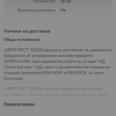
гарантира непрекъсната защита, особено през
Количество:
50 гр
активния период на въшките, трябва да се извършат
Безплатна доставка:
Не
поне три третирания на интервали от 7 дни.
Съдържание:
Активната съставка в HOMEVO е
диатомит на прах, естествен минерал, произтичащ от
Начини на доставка
диатомовите водорасли. Той е изключително ефикасен
в контрола на насекоми благодарение на своите
Общи положения
:
физически свойства, които разрушават външните
„ЕВРО ПЕСТ“ ЕООД предлага доставяне на закупените
защитни слоеве на въшките.
продуктите от електронния магазин продукти
Използването на HOMEVO гарантира ефективна и
OTROVI.COM, чрез куриерски услуги на „Спиди“ АД,
екологично чиста защита на вашите растения от
„Еконт Експрес“ АД, както и до автоматични пощенски
щитоносни (костенуркови) въшки, като по този начин
станции (автомати) BOX NOW и EASYBOX, за цяла
запазва здравето и красотата на вашата градина без
България.
употребата на вредни химикали и ли препарти за
„ЕВРО ПЕСТ“ ЕООД запазва правото си да откаже
растителна защита за щитоносни въшки.
доставка до адреси, където подобна не може да бъде
организирана с куриер или собствени служители, или
Прочети повече
ако разходите на доставка значително надвишават
обичайните, поради адреса на доставка или