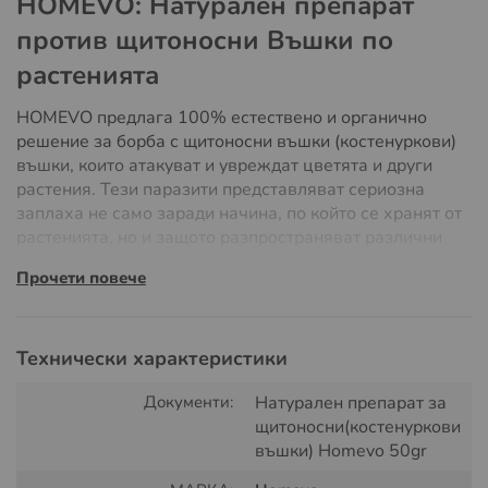
HOMEVO: Натурален препарат
против щитоносни Въшки по
растенията
HOMEVO предлага 100% естествено и органично
решение за борба с щитоносни въшки (костенуркови)
въшки, които атакуват и увреждат цветята и други
растения. Тези паразити представляват сериозна
заплаха не само заради начина, по който се хранят от
растенията, но и защото разпространяват различни
патогени и вируси, които могат да доведат до загуба
Прочети повече
на растенията и увреждане на цели цветни лехи.
Инструкции за Употреба:
Технически характеристики
За да приготвите работен разтвор, разтворете 50
грама от HOMEVO в 2 литра вода. С този разтвор
Документи:
Натурален препарат за
трябва да напръскате внимателно растенията, особено
щитоносни(костенуркови
обръщайки внимание на долните страни на листата,
въшки) Homevo 50gr
където щитоносните въшки често се укриват. След