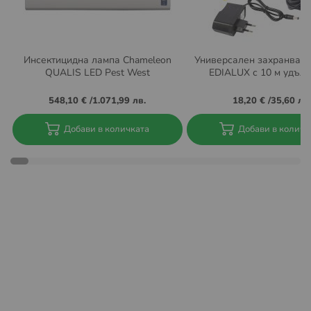
намерите на
https://www.econt.com/econt-
express/common-terms
Условия за доставка до BOX NOW автомати:
Инсектицидна лампа Chameleon
Универсален захранващ
QUALIS LED Pest West
EDIALUX с 10 м удъл
Извършват се доставка за цяла България. Актуална
информация за локациите на автоматите на BOX NOW
548,10 €
/
1.071,99 лв.
18,20 €
/
35,60 лв.
може да намерите тук:
https://boxnow.bg/locker-finder
Добави в количката
Добави в количк
При поръчка с доставка до автомат на BOX NOW няма
опция за плащане "Наложен платеж" с плащане в
брой. Плащането трябва да се направи с банкова
карта през нашият сайт.
Също така при тази услуга не се
предлага опция
„Преглед преди получаване и
връщане“.
Пратката може да бъде взета в рамките на 48 часа
след нейната доставка до aвтомат на BOX NOW.
Времето за престой може да бъде удължено