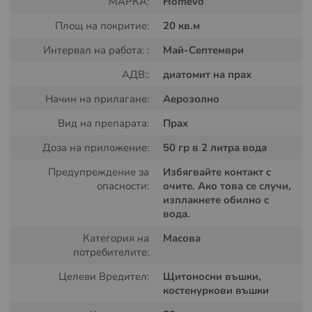
МАРКА:
Homevo
изсъхване на водата на листата остава тънък слой
прах, който продължава да предпазва растенията от
Площ на покритие:
20 кв.м
щитоносни въшки.
Интервал на работа: :
Май-Септември
Механизъм на Действие:
АДВ::
диатомит на прах
Прахът действа чрез нарушаване на хитиновата
Начин на прилагане:
Аерозолно
структура на въшките, водейки до тяхната
Вид на препарата:
Прах
дехидратация и смърт в рамките на 72 часа.
Продуктът е ефективен срещу всички етапи на
Доза на приложение:
50 гр в 2 литра вода
развитие на щитоносните въшки – от яйцата до
възрастните индивиди. Интересен аспект на този
Предупреждение за
Избягвайте контакт с
препарат е, че въшките не развиват резистентност към
опасности:
очите. Ако това се случи,
изплакнете обилно с
него.
вода.
Разходна Норма и Препоръки за
Категория на
Масова
Третиране:
потребителите:
Целеви Вредител:
Щитоносни въшки,
Препоръчителната доза е 50 грама на 2 литра вода за
костенуркови въшки
обработка на площ от 20 квадратни метра. За да се