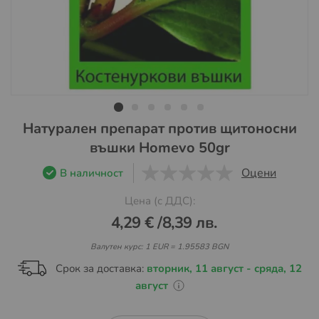
Преминете
Натурален препарат против щитоносни
към
въшки Homevo 50gr
началото
на
Оцени
В наличност
галерия
0
1
5
Цена (с ДДС):
със
снимки
4,29 €
/
8,39 лв.
Валутен курс: 1 EUR = 1.95583 BGN
Срок за доставка:
вторник, 11 август - сряда, 12
август