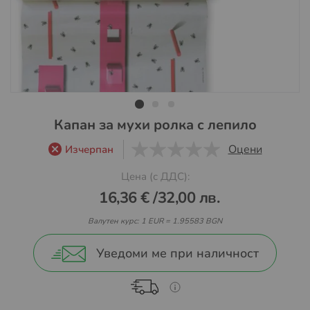
Преминете
Капан за мухи ролка с лепило
към
Оцени
Изчерпан
началото
0
1
5
на
Цена (с ДДС):
галерия
16,36 €
/
32,00 лв.
със
снимки
Валутен курс: 1 EUR = 1.95583 BGN
Уведоми ме при наличност