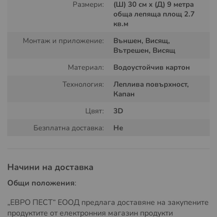
Размери:
(Ш) 30 см x (Д) 9 метра
Размери на ролката капан за мухи:
обща лепяща площ 2.7
кв.м
Дължина:9 л.м
Монтаж и приложение:
Външен, Висящ,
Вътрешен, Висящ
Широчина:30 см.
Материал:
Водоустойчив картон
Къде се използва капана за мухи:
Технология:
Леплива повърхност,
Капан
Този капан е предназначен за места с високи
концентрации на мухи като животновъдни ферми,
Цвят:
3D
конюшни или подходящи други места където може да
бъде поставен.
Безплатна доставка:
Не
Монтаж на лепливия капан за
мухи:
Начини на доставка
Общи положения
:
Лепливият капан за мухи може да бъде разположен
вертикално или хоризонтално на стени или тавани.
„ЕВРО ПЕСТ“ ЕООД предлага доставяне на закупените
продуктите от електронния магазин продукти
Как се използва: