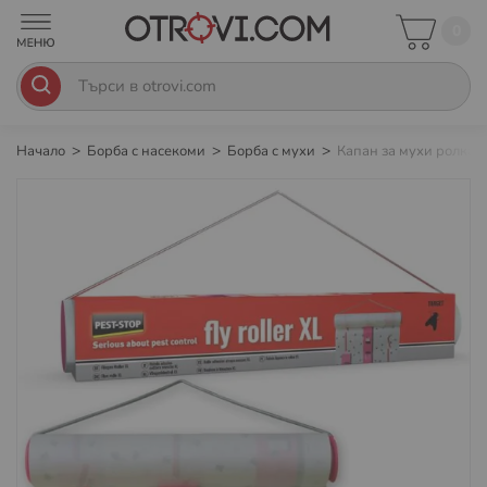
0
Начало
Борба с насекоми
Борба с мухи
Капан за мухи ролка с
Преминете
към
края
на
галерията
на
изображенията