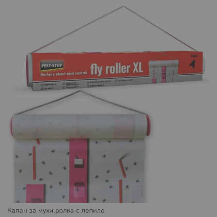
След като обработим и изпратим вашата поръчка
автоматично ще получите имейл с линк за
проследяване на вашата поръчка, независимо от това
дали пазарувате като регистриран потребител или
като гост. По този начин ще сте информирани за
локацията на вашата пратка и времето необходимо за
доставка до офис на куриер Спиди или Еконт или
избран от вас адрес.
Условия за доставка със Спиди:
Пратката може да бъде доставена до адрес или до
избран от вас офис на Спийди.
Повече за предоставяните от Спиди услуги можете да
намерите на
https://www.speedy.bg/bg/domestic-
services
и
https://www.speedy.bg/bg/faq?category=3
Повече за общите условия на Спиди можете да
намерите на
https://www.speedy.bg/bg/terms-and-
Капан за мухи ролка с лепило
conditions-20230501