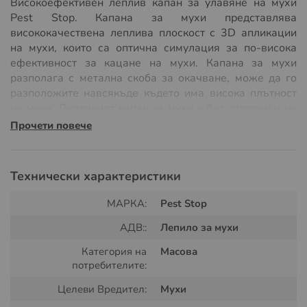
Високоефективен леплив капан за улавяне на мухи
Pest Stop. Капана за мухи представлява
висококачествена леплива плоскост с 3D апликации
на мухи, които са оптична симулация за по-висока
ефективност за кацане на мухи. Капана за мухи
разполага с метална скоба за окачване, може да го
разположите навсякъде където има висока плътност
на мухи. Лепливият капан за мухи е без отровен и не
съдържа никакви препарати или биоциди. С този
Прочети повече
капан за мухи може да уловите стотици мухи без
употреба на препарати за мухи дори и в чувствителни
зони, в който е не възможна употребата на препарати.
Технически характеристики
МАРКА:
Pest Stop
АДВ::
Лепило за мухи
Категория на
Масова
потребителите:
Целеви Вредител:
Мухи