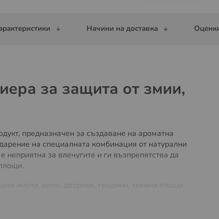
арактеристики
Начини на доставка
Оценки
иера за защита от змии,
родукт, предназначен за създаване на ароматна
одарение на специалната комбинация от натурални
 е неприятна за влечугите и ги възпрепятства да
площи.
ни имоти, вили, дворове, градини, тревни площи,
дето е установено или предполагаемо присъствие на