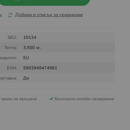
и
Добави в списък за сравнение
SKU:
10134
Тегло:
3,500 кг.
водител:
EU
EAN:
5903949474961
оставка:
Да
и право на връщане
Безопасно онлайн пазаруване