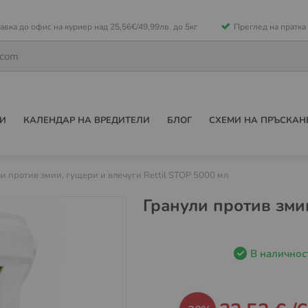
е
авка до офис на куриер над 25,56€/49,99лв. до 5кг
Преглед на пратка
ето
И
КАЛЕНДАР НА ВРЕДИТЕЛИ
БЛОГ
СХЕМИ НА ПРЪСКАН
и против змии, гущери и влечуги Rettil STOP 5000 мл
Гранули против змии
В наличнос
Промо