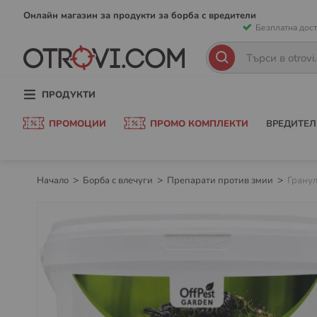
Прескачан
Онлайн магазин за продукти за борба с вредители
Безплатна дост
към
съдържани
Търсене
Търсене
ПРОДУКТИ
ПРОМОЦИИ
ПРОМО КОМПЛЕКТИ
ВРЕДИТЕЛ
Начало
Борба с влечуги
Препарати против змии
Гранул
Преминете
към
края
на
галерията
на
изображенията