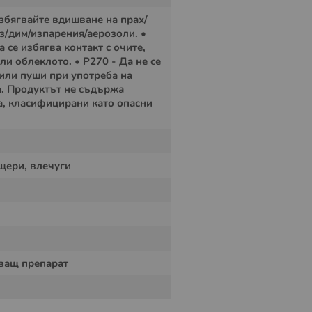
збягвайте вдишване на прах/
з/дим/изпарения/аерозоли. •
а се избягва контакт с очите,
ли облеклото. • P270 - Да не се
 или пуши при употреба на
. Продуктът не съдържа
, класифицирани като опасни
Гранули
щери, влечуги
ариера върху обработената зона. Влечугите
преминаването през третираната площ.
 достъпа им до защитената зона чрез отблъскващ
ва
ващ препарат