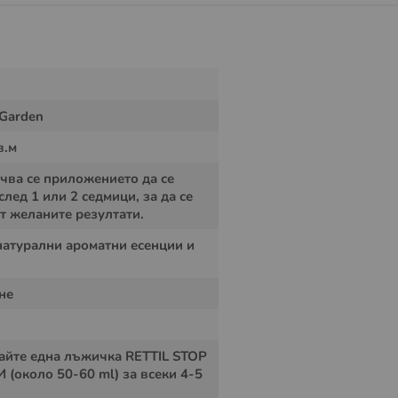
 Garden
в.м
чва се приложението да се
след 1 или 2 седмици, за да се
т желаните резултати.
натурални ароматни есенции и
не
айте една лъжичка RETTIL STOP
(около 50-60 ml) за всеки 4-5