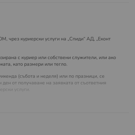
, чрез куриерски услуги на „Спиди“ АД, „Еконт
зирана с куриер или собствени служители, или ако
ата, като размери или тегло.
икенда (събота и неделя) или по празници, се
 ден от получаване на заявката от съответния
ерски услуги.
лучай на нужда. Предлагаме
безплатна доставка до
ло до
5 кг
. За поръчки с по-голямо тегло или
 на куриерски услуги, можете да намерите
ТУК
.
разходи за много обемни и тежки пратки. Същите
предварително и има право да се откаже от