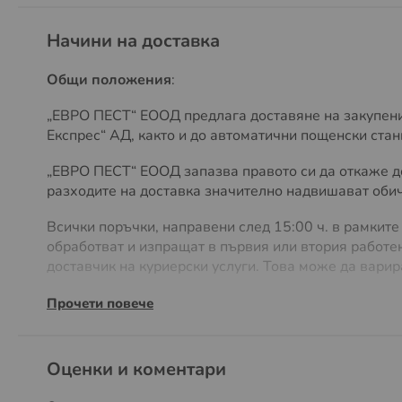
Къщи и вили
Начини на доставка
Градини и тревни площи
Общи положения
:
Цветни лехи
Алеи и пътеки
„ЕВРО ПЕСТ“ ЕООД предлага доставяне на закупенит
Експрес“ АД, както и до автоматични пощенски ст
Тераси
Басейни
„ЕВРО ПЕСТ“ ЕООД запазва правото си да откаже до
разходите на доставка значително надвишават обича
Къмпинги
Складове и стопански постройки
Всички поръчки, направени след 15:00 ч. в рамките
обработват и изпращат в първия или втория работен
Огради и живи плетове
доставчик на куриерски услуги. Това може да варир
Компостни зони
Всеки клиент на електронния магазин OTROVI.COM и
Прочети повече
Места за съхранение на дърва
офис на куриер или Box Now, Easy Box автомати
з
адресна доставка се прилагат стандартни тарифи н
Оценки и коментари
„ЕВРО ПЕСТ“ ЕООД запазва правото си да поиска по
разходи ще бъдат уточнени, в зависимост от самия 