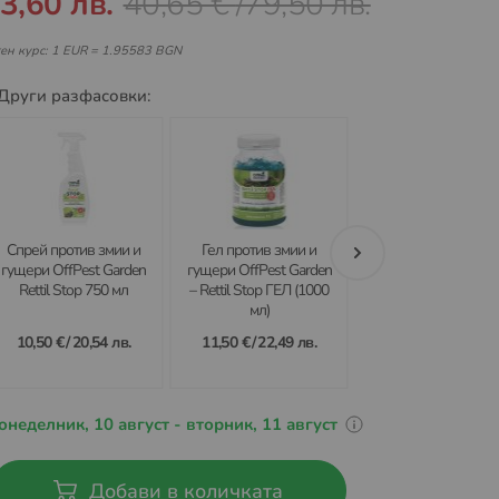
3,60 лв.
40,65 €
/
79,50 лв.
ен курс: 1 EUR = 1.95583 BGN
Други разфасовки:
Спрей против змии и
Гел против змии и
RETTIL STOP Гран
гущери OffPest Garden
гущери OffPest Garden
OFFPest Garden–
Rettil Stop 750 мл
– Rettil Stop ГЕЛ (1000
Ефективна аромат
мл)
бариера срещу зми
влечуги 1000 мл
10,50 €
/
20,54 лв.
11,50 €
/
22,49 лв.
8,13 €
/
15,90 лв.
онеделник, 10 август - вторник, 11 август
Добави в количката