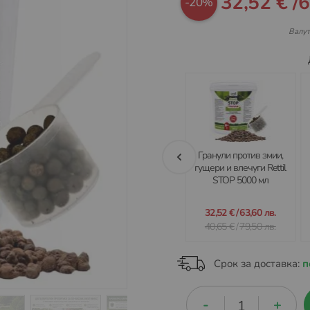
32,52 €
/
6
-20%
цена
Валут
RETTIL STOP Гранули
Гранули против змии,
OFFPest Garden–
гущери и влечуги Rettil
Ефективна ароматна
STOP 5000 мл
бариера срещу змии и
влечуги 1000 мл
8,13 €
/
15,90 лв.
32,52 €
/
63,60 лв.
40,65 €
/
79,50 лв.
Срок за доставка:
п