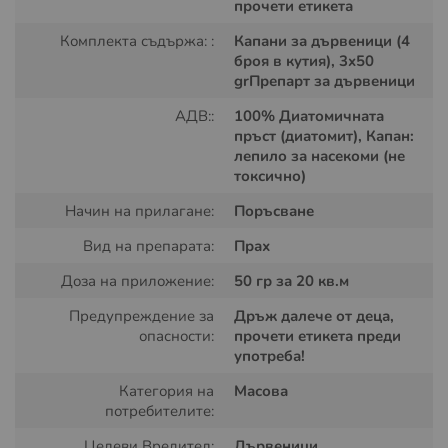
прочети етикета
Комплекта съдържа: :
Капани за дървеници (4
броя в кутия), 3x50
grПрепарт за дървеници
АДВ::
100% Диатомичната
пръст (диатомит), Капан:
лепило за насекоми (не
токсично)
Начин на прилагане:
Поръсване
Вид на препарата:
Прах
Комплектът съдържа:
Доза на приложение:
50 гр за 20 кв.м
3 опаковки органичен препарат Homevo против
дървеници
Предупреждение за
Дръж далече от деца,
опасности:
прочети етикета преди
10 броя капани за дървеници BB Detector Trappit
употреба!
Органичен препарат Homevo – 3
Категория на
Масова
опаковки
потребителите:
Целеви Вредител:
Дървеници