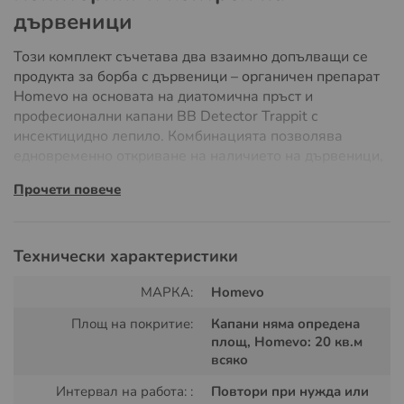
дървеници
Този комплект съчетава два взаимно допълващи се
продукта за борба с дървеници – органичен препарат
Homevo на основата на диатомична пръст и
професионални капани BB Detector Trappit с
инсектицидно лепило. Комбинацията позволява
едновременно откриване на наличието на дървеници,
намаляване на популацията и последващ контрол
Прочети повече
върху ефективността на третирането.
Технически характеристики
МАРКА:
Homevo
Площ на покритие:
Капани няма опредена
площ, Homevo: 20 кв.м
всяко
Интервал на работа: :
Повтори при нужда или