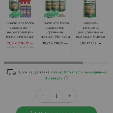
Комплект за борба
Комплект за борба
Натурален
с дървеници –
с дървеници
препарат за
широкоспектърен
органичен
унищожаване на
инсектицид, капани
препарат Homevo и
дървеници Homevo
и органичен
капани BB detector
50 gr
53,54 €
/
104,72 лв.
18,71 €
/
36,59 лв.
3,83 €
/
7,49 лв.
препарат
Trappit
56,32 €
/
110,15 лв.
Срок за доставка:
петък, 07 август - понеделник,
10 август