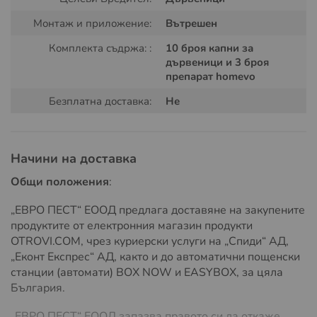
Homevo е натурален продукт на основата на
диатомична пръст, предназначен за борба с
Монтаж и приложение:
Вътрешен
дървеници във всички стадии на тяхното развитие.
Комплекта съдржа: :
10 броя капни за
Препаратът не съдържа инсектициди и действа чрез
дървеници и 3 броя
механичен механизъм, което не позволява на
препарат homevo
вредителите да развият устойчивост.
Безплатна доставка:
Не
Как действа Homevo
Диатомичната пръст представлява фин минерален
прах с микроскопични остри частици. При контакт с
Начини на доставка
дървениците тя нарушава защитния слой на техния
Общи положения
:
екзоскелет, което води до загуба на влага и
постепенно обезводняване.
„ЕВРО ПЕСТ“ ЕООД предлага доставяне на закупените
продуктите от електронния магазин продукти
При правилно приложение дървениците загиват в
OTROVI.COM, чрез куриерски услуги на „Спиди“ АД,
рамките на няколко дни след контакт с продукта.
„Еконт Експрес“ АД, както и до автоматични пощенски
станции (автомати) BOX NOW и EASYBOX, за цяла
България.
„ЕВРО ПЕСТ“ ЕООД запазва правото си да откаже