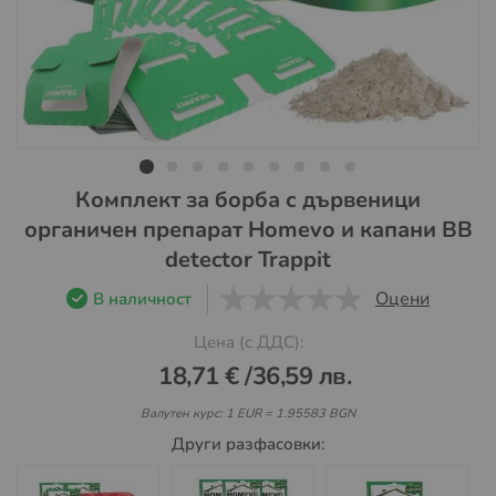
Преминете
Комплект за борба с дървеници
към
органичен препарат Homevo и капани BB
началото
detector Trappit
на
галерия
Оцени
В наличност
със
0
1
5
снимки
Цена (с ДДС):
18,71 €
/
36,59 лв.
Валутен курс: 1 EUR = 1.95583 BGN
Други разфасовки: