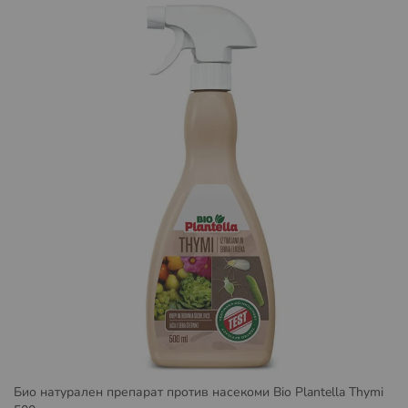
автоматично ще получите имейл с линк за
проследяване на вашата поръчка, независимо от това
дали пазарувате като регистриран потребител или
като гост. По този начин ще сте информирани за
локацията на вашата пратка и времето необходимо за
доставка до офис на куриер Спиди или Еконт или
избран от вас адрес.
Условия за доставка със Спиди:
Пратката може да бъде доставена до адрес или до
избран от вас офис на Спийди.
Повече за предоставяните от Спиди услуги можете да
намерите на
https://www.speedy.bg/bg/domestic-
services
и
https://www.speedy.bg/bg/faq?category=3
Повече за общите условия на Спиди можете да
намерите на
https://www.speedy.bg/bg/terms-and-
conditions-20230501
Био натурален препарат против насекоми Bio Plantella Thymi