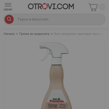
0
Начало
Грижа за градината
Био натурален препарат против насе
Преминете
към
края
на
галерията
на
изображенията