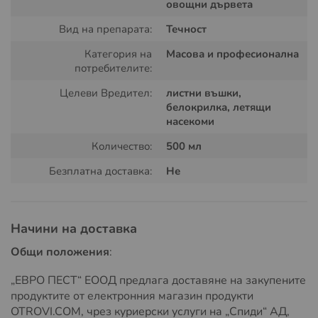
овощни дървета
ВАЖНО:
Преди употреба прочети етикета!
Вид на препарата:
Течност
Категория на
Масова и професионална
потребителите:
Целеви Вредител:
листни въшки,
белокрилка, летящи
насекоми
Количество:
500 мл
Безплатна доставка:
Не
Начини на доставка
Общи положения
:
„ЕВРО ПЕСТ“ ЕООД предлага доставяне на закупените
продуктите от електронния магазин продукти
OTROVI.COM, чрез куриерски услуги на „Спиди“ АД,