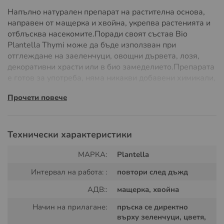
Напълно натурален препарат на растителна основа,
направен от мащерка и хвойна, укрепва растенията и
отблъсква насекомите.Поради своят състав Bio
Plantella Thymi може да бъде използван при
отглеждане на заеленчуци, овощни дървета, лозя,
декоративни храсти или в био замеделието.Препарата
е готов за употреба, няма никакви добавени химикали,
използва се на открито и закрито, няма карантинен
Прочети повече
прериод както стандартните продукти против
насекоми.
Начин на употреба:
Технически характеристики
Препарата е готов за употреба. Преди употреба разклатете
МАРКА:
Plantella
добре бутилката. Растенията се пръскат три пъти с интервал
през три дни. В случай на валилежи след третиране,
Интервал на работа: :
повтори след дъжд
напръскайте растенията отново на следващия ден. За най-
АДВ::
мащерка, хвойна
добър ефект, напръскайте сутрин или вечер, когато
изсъхването е по-бавно и следователно ефективността на
Начин на прилагане:
пръска се директно
пръскането е по-висока.
върху зеленчуци, цветя,