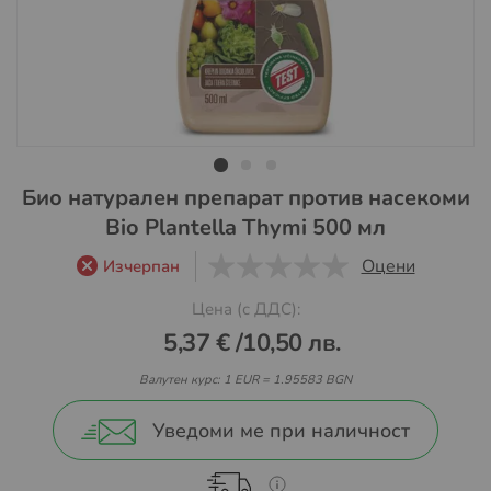
Преминете
Био натурален препарат против насекоми
към
Bio Plantella Thymi 500 мл
началото
на
Оцени
Изчерпан
галерия
0
1
5
Цена (с ДДС):
със
снимки
5,37 €
/
10,50 лв.
Валутен курс: 1 EUR = 1.95583 BGN
Уведоми ме при наличност