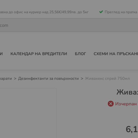
е
авка до офис на куриер над 25,56€/49,99лв. до 5кг
Преглед на пратка
ето
И
КАЛЕНДАР НА ВРЕДИТЕЛИ
БЛОГ
СХЕМИ НА ПРЪСКАН
парати
Дезинфектанти за повърхности
Живахекс спрей 750мл
Живах
Изчерпан
6,1