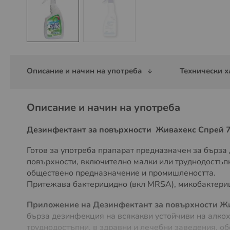
Преминете
към
началото
Описание и начин на употреба
Технически х
на
галерия
със
Описание и начин на употреба
снимки
Дезинфектант за повърхности Живахекс Спрей 
Готов за употреба прапарат предназначен за бърза
повърхности, включително малки или труднодостъпн
обществено предназначение и промишлеността.
Притежава бактерицидно (вкл MRSA), микобактери
Приложение на Дезинфектант за повърхности Жи
бърза дезинфекция на всякакви устойчиви на алко
труднодостъпни, в здравни и лечебни заведения, о