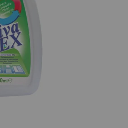
 тя бива пренасочена към подателя.
е на
https://sameday.bg/easybox/
и
https://sameday.bg/freque
BOX, може да намерите на
https://sameday.bg/pravila-i-uslov
 бъдат закупени и на място от нашия фирмен магазин с адр
ни дни на физическият магазин Събота и Неделя.
земете директно от нашия магазин има складова наличност,
черпана наличност към момента на подаване на поръчката е
осителя на дадения продукт. При телефонния разговор за 
 покупки. Вие имате право да се откажете от поръчката, а
 че всички касови бонове за покупки от платформата
OTR
та бележка или квитанция за пощенски паричен превод (