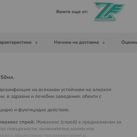
Вижте още от:
арактеристики
Начини на доставка
Оценки
750мл.
 дезинфекция на всякакви устойчиви на алкохол
и, в здравни и лечебни заведения, обекти с
цидно и фунгицидно действие.
вахекс спрей:
Живахекс (спрeй) е предназначен за
хол повърхности, включително малки или
бекти с обществено предназначение и