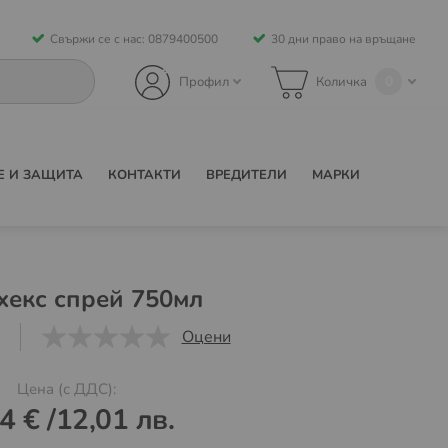
Свържи се с нас: 0879400500
30 дни право на връщане
0
Профил
Количка
Е И ЗАЩИТА
КОНТАКТИ
ВРЕДИТЕЛИ
МАРКИ
екс спрей 750мл
Оцени
0
1
5
Цена (с ДДС):
4 €
/
12,01 лв.