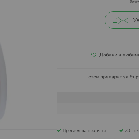
Валут
Ув
Добави в любим
Готов препарат за бъ
Преглед на пратката
30 дн