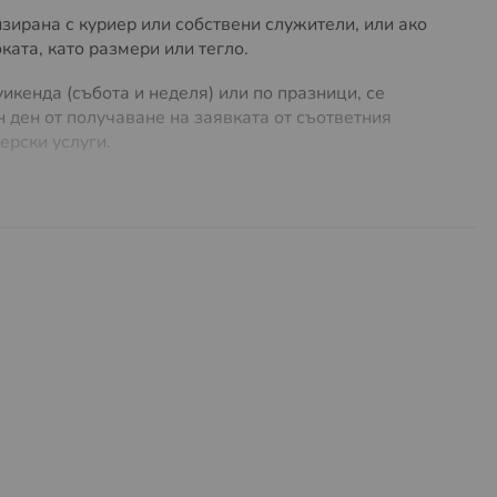
зирана с куриер или собствени служители, или ако
ата, като размери или тегло.
икенда (събота и неделя) или по празници, се
 ден от получаване на заявката от съответния
ерски услуги.
лучай на нужда. Предлагаме
безплатна доставка до
ло до
5 кг
. За поръчки с по-голямо тегло или
 на куриерски услуги, можете да намерите
ТУК
.
разходи за много обемни и тежки пратки. Същите
предварително и има право да се откаже от
ашата поръчка, независимо от това дали
ашата пратка и времето необходимо за доставка до