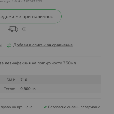
ен курс: 1 EUR = 1.95583 BGN
едоми ме при наличност
и
Добави в списък за сравнение
рза дезинфекция на повърхности 750мл.
SKU:
710
Тегло:
0,800 кг.
и право на връщане
Безопасно онлайн пазаруване