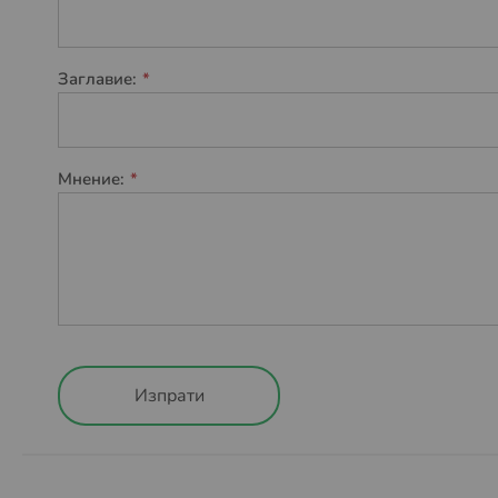
Пратката може да бъде доставена до адрес или до и
Повече за предоставяните от Спиди услуги можете
Заглавие:
Повече за общите условия на Спиди можете да нам
Условия за доставка с Еконт:
Мнение:
Пратката може да бъде доставена до избран от вас 
Повече за предоставяните от Еконт куриерски услу
Повече за общите условия на Еконт можете да нам
Условия за доставка до BOX NOW автомати:
Извършват се доставка за цяла България. Актуалн
Изпрати
При поръчка с доставка до автомат на BOX NOW ня
през нашият сайт.
Също така при тази услуга не се предлага опция
„П