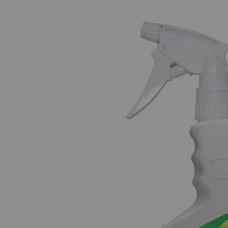
Пратката може да бъде взета в рамките на 48 часа
48 часа през интернет страницата на BOX NOW
htt
пренасочена към подателя.
Повече за как работи услугата, можете да намерит
Повече за Общите условия за доставка чрез BOX 
Условия за доставка до EASYBOX автомати.
Извършват се доставка за цяла България. Актуалн
Плащането се извършва с банкова карта през платф
Също така при тази услуга не се предлага опция
„П
В зависимост от това кога вашата пратка е била за
Неделя – Четвъртък: 48 часа
Петък – Събота: 72 часа