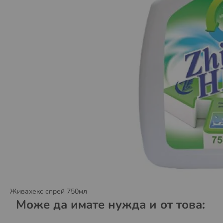
Ако пратката не бъде взета в обозначеното време,
Повече за как работи услугата, можете да намерит
Повече за Общите условия за доставка чрез EASY
Условия за доставка до наш магазин:
Всички продукти от магазина OTROVI.COM – могат да
всеки работен ден между 9.00 - 18.00 часа. Почив
За да сте сигурни, че продукта който желаете да в
на цена според тарифният Ви план).
Срокът за окомплектоване на стоките, които са с из
срока на доставка до нас от производителя или вн
бъдат окомплектовани и предадени на куриер Вашите
ВАЖНО:
Уважаеми клиенти моля имайте в предвид,
Спиди съгласно
Наредба № Н-18 от 2006
под форма
Живахекс спрей 750мл
Може да имате нужда и от това: