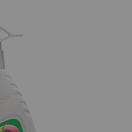
 след нейната доставка до aвтомат на BOX NOW. Времето 
ps://boxnow.bg/
, в секция „Проследи пратката си“. Ако прат
е на
https://boxnow.bg/faq
NOW, може да намерите на
https://boxnow.bg/terms-of-use-fo
а информация за локациите на автоматите на EASYBOX мож
ормата на сайта ни.
реглед преди получаване и връщане“.
редена в EASYBOX, периодите на съхранение на пратките са