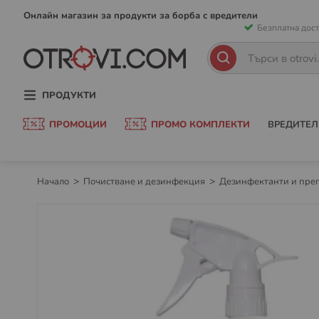
Прескачан
Онлайн магазин за продукти за борба с вредители
Безплатна дост
към
съдържани
Търсене
Търсене
ПРОДУКТИ
ПРОМОЦИИ
ПРОМО КОМПЛЕКТИ
ВРЕДИТЕЛ
Начало
Почистване и дезинфекция
Дезинфектанти и пре
Преминете
към
края
на
галерията
на
изображенията