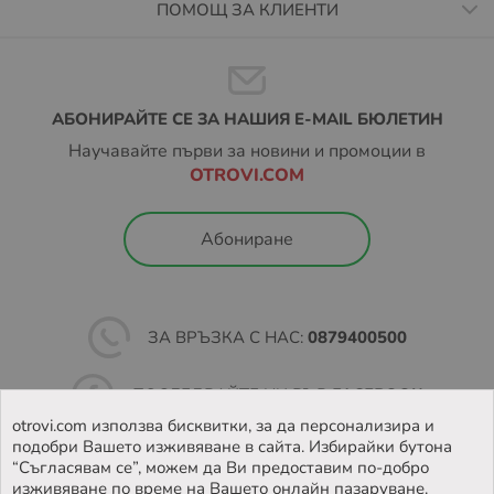
ПОМОЩ ЗА КЛИЕНТИ
АБОНИРАЙТЕ СЕ ЗА НАШИЯ E-MAIL БЮЛЕТИН
Научавайте първи за новини и промоции в
OTROVI.COM
Абониране
ЗА ВРЪЗКА С НАС:
0879400500
ПОСЛЕДВАЙТЕ НИ ВЪВ
FACEBOOK
otrovi.com използва бисквитки, за да персонализира и
подобри Вашето изживяване в сайта. Избирайки бутона
НАМЕРЕТЕ
НАШИЯТ МАГАЗИН
“Съгласявам се”, можем да Ви предоставим по-добро
изживяване по време на Вашето онлайн пазаруване.