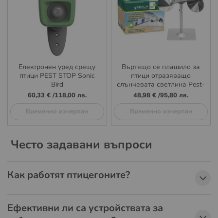
Електронен уред срещу
Въртящо се плашило за
птици PEST STOP Sonic
птици отразяващо
Bird
слънчевата светлина Pest-
Stop Reflect-A-Bird
60,33 €
/
118,00 лв.
48,98 €
/
95,80 лв.
Временно изчерпан
Временно изчерпан
Често задавани въпроси
Как работят птицегоните?
Ефективни ли са устройствата за